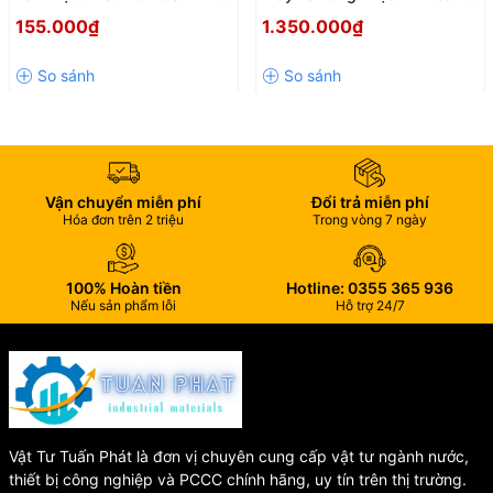
🏭 Nhà máy, khu công nghiệp
SCV20 Chính Hãng Thái Lan
tay 800W – Hàn nhanh, mối
155.000₫
1.350.000₫
🏢 Tòa nhà, chung cư
hàn chắc, bền bỉ
♨️ Hệ thống lò hơi, năng lượng nhiệt
⚠️ Lưu ý khi lắp đặt và sử
dụng
Vận chuyển miễn phí
Đổi trả miễn phí
Hóa đơn trên 2 triệu
Trong vòng 7 ngày
🔄 Chọn đúng kích thước đồng hồ phù hợp với đường ống và
lưu lượng
➡️ Lắp đặt theo đúng chiều mũi tên dòng chảy trên thân đồng
100% Hoàn tiền
Hotline: 0355 365 936
hồ
Nếu sản phẩm lỗi
Hỗ trợ 24/7
🔩 Cố định chắc chắn, siết chặt các khớp nối
🚿 Vệ sinh sạch đường ống trước khi lắp để tránh cặn bẩn
⚠️ Tránh để cát, tạp chất lọt vào gây sai số hoặc hỏng hóc
🔧 Kiểm tra và bảo trì định kỳ để đảm bảo độ chính xác
Liên hệ báo giá đồng hồ
Vật Tư Tuấn Phát là đơn vị chuyên cung cấp vật tư ngành nước,
thiết bị công nghiệp và PCCC chính hãng, uy tín trên thị trường.