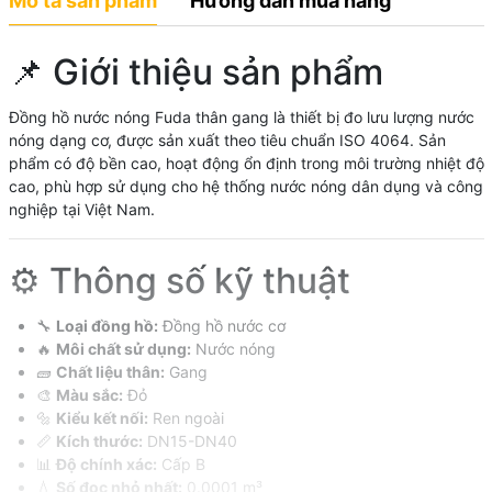
Mô tả sản phẩm
Hướng dẫn mua hàng
📌 Giới thiệu sản phẩm
Đồng hồ nước nóng Fuda thân gang là thiết bị đo lưu lượng nước
nóng dạng cơ, được sản xuất theo tiêu chuẩn ISO 4064. Sản
phẩm có độ bền cao, hoạt động ổn định trong môi trường nhiệt độ
cao, phù hợp sử dụng cho hệ thống nước nóng dân dụng và công
nghiệp tại Việt Nam.
⚙️ Thông số kỹ thuật
🔧
Loại đồng hồ:
Đồng hồ nước cơ
🔥
Môi chất sử dụng:
Nước nóng
🧱
Chất liệu thân:
Gang
🎨
Màu sắc:
Đỏ
🔩
Kiểu kết nối:
Ren ngoài
📏
Kích thước:
DN15-DN40
📊
Độ chính xác:
Cấp B
💧
Số đọc nhỏ nhất:
0.0001 m³