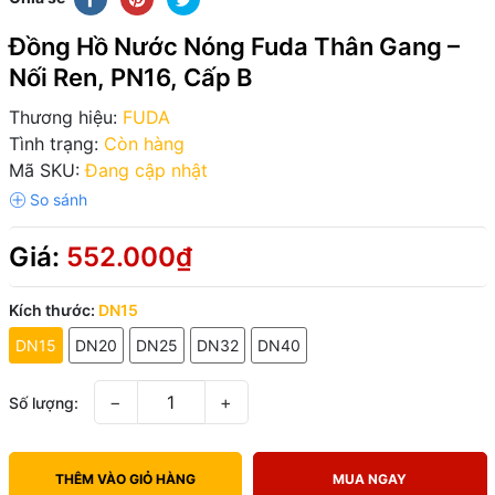
Đồng Hồ Nước Nóng Fuda Thân Gang –
Nối Ren, PN16, Cấp B
Thương hiệu:
FUDA
Tình trạng:
Còn hàng
Mã SKU:
Đang cập nhật
Giá:
552.000₫
Kích thước:
DN15
DN15
DN20
DN25
DN32
DN40
−
+
Số lượng:
THÊM VÀO GIỎ HÀNG
MUA NGAY