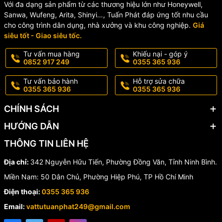
nước Fuda DN15
Với đa dạng sản phẩm từ các thương hiệu lớn như Honeywell,
Sanwa, Wufeng, Arita, Shinyi…, Tuấn Phát đáp ứng tốt nhu cầu
cho công trình dân dụng, nhà xưởng và khu công nghiệp.
Giá
Quý khách có nhu cầu mua
đồng hồ nước nóng Fuda
vui lòng
siêu tốt - Giao siêu tốc.
liên hệ:
Tư vấn mua hàng
Khiếu nại - góp ý
📞 Hotline/Zalo: 0838 963 111
0852 917 249
0355 365 936
📦 Giao hàng toàn quốc – hỗ trợ nhanh chóng
Tư vấn bảo hành
Hỗ trợ sửa chữa
0355 365 936
0355 365 936
CHÍNH SÁCH
HƯỚNG DẪN
THÔNG TIN LIÊN HỆ
Địa chỉ:
342 Nguyễn Hữu Tiến, Phường Đồng Văn, Tỉnh Ninh Bình.
Miền Nam: 50 Dân Chủ, Phường Hiệp Phú, TP Hồ Chí Minh
Điện thoại:
0355 365 936
Email:
vattutuanphat249@gmail.com