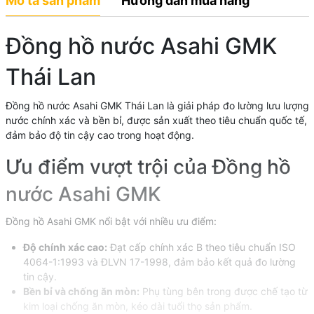
Mô tả sản phẩm
Hướng dẫn mua hàng
Đồng hồ nước Asahi GMK
Thái Lan
Đồng hồ nước Asahi GMK Thái Lan là giải pháp đo lường lưu lượng
nước chính xác và bền bỉ, được sản xuất theo tiêu chuẩn quốc tế,
đảm bảo độ tin cậy cao trong hoạt động.
Ưu điểm vượt trội của Đồng hồ
nước Asahi GMK
Đồng hồ Asahi GMK nổi bật với nhiều ưu điểm:
Độ chính xác cao:
Đạt cấp chính xác B theo tiêu chuẩn ISO
4064-1:1993 và ĐLVN 17-1998, đảm bảo kết quả đo lường
tin cậy.
Bền bỉ và chống ăn mòn:
Phụ tùng bên trong được chế tạo từ
kim loại chống ăn mòn, kéo dài tuổi thọ sản phẩm.