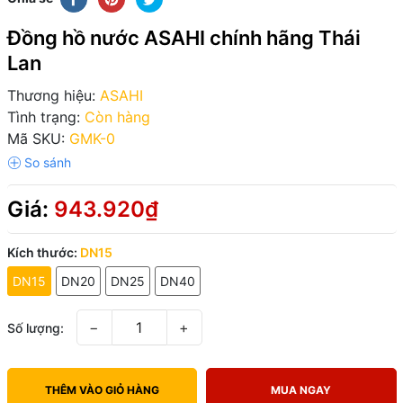
Đồng hồ nước ASAHI chính hãng Thái
Lan
Thương hiệu:
ASAHI
Tình trạng:
Còn hàng
Mã SKU:
GMK-0
Giá:
943.920₫
Kích thước:
DN15
DN15
DN20
DN25
DN40
−
+
Số lượng:
THÊM VÀO GIỎ HÀNG
MUA NGAY