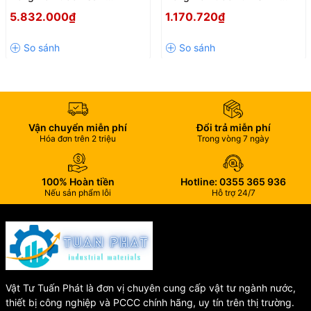
≤ 5%
MTKD40 DN40 (1½ Inch)
GMK Chính Hãng – Đo Lưu
5.832.000₫
1.170.720₫
Lưu lượng bắt đầu hoạt động
Thân Gang – Chính Hãng Thái
Lượng Chính Xác, Bền Bỉ
12
15
20
30
(l/giờ)
Lan
Đơn vị hiển thị nhỏ nhất (lít)
1
1
1
1
Đơn vị đo tối đa (m³)
10.000
10.000
10.000
99.999
Tổng chiều dài kể cả đoạn nối
260
310
360
365
(mm)
Lưu ý:
Nhiệt độ nước tối đa: 5 ÷ 50 ºC. Áp lực thử tối đa: 17,5
kgf/cm². Sản phẩm đáp ứng tiêu chuẩn ISO 4064-1, 1993, cấp B
Vận chuyển miễn phí
Đổi trả miễn phí
(Tiêu chuẩn Việt Nam ĐLVN 17-1998) và tiêu chuẩn công nghiệp
Hóa đơn trên 2 triệu
Trong vòng 7 ngày
Thái Lan TIS 1021-2543.
Liên hệ mua hàng
100% Hoàn tiền
Hotline: 0355 365 936
Nếu sản phẩm lỗi
Hỗ trợ 24/7
Để được tư vấn thêm vui lòng liên hệ trước khi đặt hàng
Vật Tư Tuấn Phát là đơn vị chuyên cung cấp vật tư ngành nước,
thiết bị công nghiệp và PCCC chính hãng, uy tín trên thị trường.