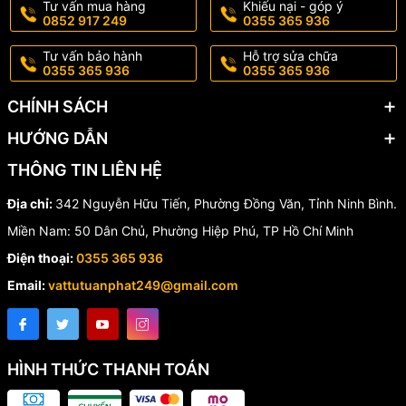
Tư vấn mua hàng
Khiếu nại - góp ý
Thân: Inox 304; Kết nối áp suất: Inox 316; Ống
Vật liệu
0852 917 249
0355 365 936
Bourdon: Inox 316
Bảo vệ
IP67, ATEX Ex II GD c IIc TX
Tư vấn bảo hành
Hỗ trợ sửa chữa
0355 365 936
0355 365 936
Hướng dẫn sử dụng và bảo
CHÍNH SÁCH
quản
HƯỚNG DẪN
Để đảm bảo hiệu quả và tuổi thọ của đồng hồ áp suất P257, hãy
THÔNG TIN LIÊN HỆ
tuân thủ các hướng dẫn sau:
Địa chỉ:
342 Nguyễn Hữu Tiến, Phường Đồng Văn, Tỉnh Ninh Bình.
Lắp đặt ở vị trí thẳng đứng.
Kiểm tra đường ống có rung lắc không, sử dụng phụ kiện
Miền Nam: 50 Dân Chủ, Phường Hiệp Phú, TP Hồ Chí Minh
giảm chấn nếu cần.
Điện thoại:
0355 365 936
Hiệu chỉnh về 0 trước khi lắp đặt.
Sử dụng băng Teflon hoặc miếng đệm cho vít.
Email:
vattutuanphat249@gmail.com
Mở van từ từ để kiểm tra áp suất.
Kiểm tra định kỳ 1-2 lần/năm.
Đối với chất lỏng ăn mòn, sử dụng màng ngăn mặt bích.
Đối với chất lỏng nóng, sử dụng xi phông.
HÌNH THỨC THANH TOÁN
Tránh tăng giảm áp suất đột ngột.