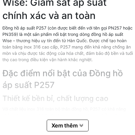
Wise: Giám sát áp suất
chính xác và an toàn
Đồng hồ áp suất P257 (còn được biết đến với tên gọi PN257 hoặc
PN359) là một sản phẩm nổi bật trong dòng đồng hồ áp suất
Wise – thương hiệu uy tín đến từ Hàn Quốc. Được chế tạo hoàn
toàn bằng inox 316 cao cấp, P257 mang đến khả năng chống ăn
mòn và chịu được tác động của hóa chất, đảm bảo độ bền và tuổi
thọ cao trong điều kiện vận hành khắc nghiệt.
Đặc điểm nổi bật của Đồng hồ
áp suất P257
Thiết kế bền bỉ, chất lượng cao
Với chất liệu inox 316 toàn bộ thân đồng hồ, P257 có khả năng
chống ăn mòn vượt trội, thích hợp sử dụng trong nhiều môi trường
công nghiệp khắc nghiệt. Thiết kế chắc chắn, kết cấu kín giúp
Xem thêm
bảo vệ linh kiện bên trong khỏi bụi bẩn và độ ẩm, đảm bảo độ
chính xác và ổn định trong thời gian dài.