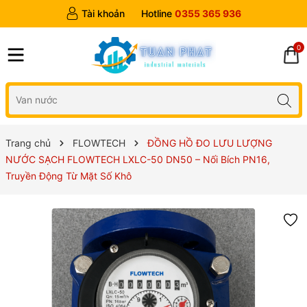
Tài khoản
Hotline
0355 365 936
0
Trang chủ
FLOWTECH
ĐỒNG HỒ ĐO LƯU LƯỢNG
NƯỚC SẠCH FLOWTECH LXLC-50 DN50 – Nối Bích PN16,
Truyền Động Từ Mặt Số Khô