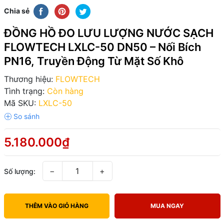
Chia sẻ
ĐỒNG HỒ ĐO LƯU LƯỢNG NƯỚC SẠCH
FLOWTECH LXLC-50 DN50 – Nối Bích
PN16, Truyền Động Từ Mặt Số Khô
Thương hiệu:
FLOWTECH
Tình trạng:
Còn hàng
Mã SKU:
LXLC-50
5.180.000₫
−
+
Số lượng:
THÊM VÀO GIỎ HÀNG
MUA NGAY