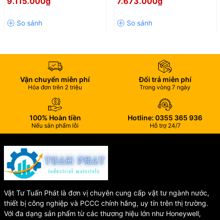
9.115.000₫
7.673.000₫
FLOWTECH Malaysia – Mặt
DN80 Nối Bích
✔️ Độ chính xác cao, hoạt động ổn định
Bích PN16
✔️ Mặt số khô chống đọng hơi nước, dễ đọc chỉ số
✔️ Truyền động từ giúp giảm mài mòn cơ khí
✔️ Thân gang phủ epoxy bền bỉ, chống oxy hóa
✔️ Kết nối mặt bích DIN PN16 chắc chắn, dễ lắp đặt
✔️ Phù hợp cho hệ thống cấp nước sạch dân dụng và công
nghiệp
✔️ Đã bao gồm hiệu chuẩn, yên tâm sử dụng
Vận chuyển miễn phí
Đổi trả miễn phí
Hóa đơn trên 2 triệu
Trong vòng 7 ngày
🏭 Ứng dụng thực tế
100% Hoàn tiền
Hotline: 0355 365 936
Nếu sản phẩm lỗi
Hỗ trợ 24/7
Đồng hồ đo lưu lượng FLOWTECH LXLC-50 được sử dụng rộng
rãi trong:
💧 Hệ thống cấp nước sạch
🏢 Tòa nhà, chung cư
🏭 Nhà máy sản xuất
🌿 Hệ thống tưới tiêu
Vật Tư Tuấn Phát là đơn vị chuyên cung cấp vật tư ngành nước,
🚰 Đường ống công nghiệp và dân dụng
thiết bị công nghiệp và PCCC chính hãng, uy tín trên thị trường.
Với đa dạng sản phẩm từ các thương hiệu lớn như Honeywell,