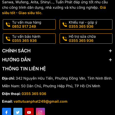
Sanwa, Wufeng, Arita, Shinyi…, Tuấn Phát đáp ứng tốt nhu cầu
📞 Báo giá đồng hồ nước
cho công trình dân dụng, nhà xưởng và khu công nghiệp.
Giá
siêu tốt - Giao siêu tốc.
FLOWTECH LXLC-50 chính
Tư vấn mua hàng
Khiếu nại - góp ý
hãng
0852 917 249
0355 365 936
Tư vấn bảo hành
Hỗ trợ sửa chữa
Chúng tôi chuyên cung cấp đồng hồ đo lưu lượng nước sạch
0355 365 936
0355 365 936
FLOWTECH chính hãng, đầy đủ CO-CQ, giá cạnh tranh và giao
hàng toàn quốc.
CHÍNH SÁCH
HƯỚNG DẪN
☎️ Liên hệ ngay để được tư vấn kỹ thuật và nhận báo giá tốt nhất!
THÔNG TIN LIÊN HỆ
📞 Hotline/Zalo:
0355 365 936 - 0852 917 249
📦 Giao hàng toàn quốc – hỗ trợ nhanh chóng
Địa chỉ:
342 Nguyễn Hữu Tiến, Phường Đồng Văn, Tỉnh Ninh Bình.
Miền Nam: 50 Dân Chủ, Phường Hiệp Phú, TP Hồ Chí Minh
Điện thoại:
0355 365 936
Email:
vattutuanphat249@gmail.com