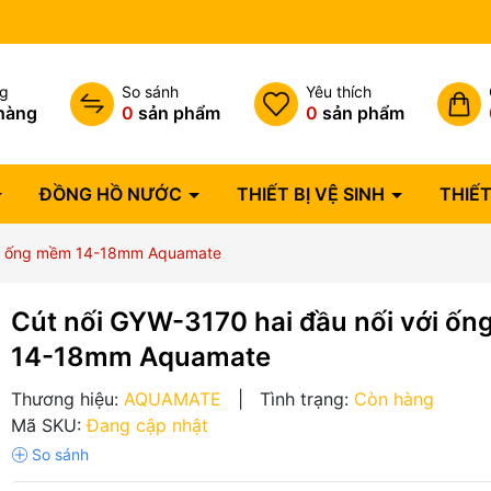
Bảo hành lỗi 1 đổi 1 trong 07 
ng
So sánh
Yêu thích
hàng
0
sản phẩm
0
sản phẩm
ĐỒNG HỒ NƯỚC
THIẾT BỊ VỆ SINH
THIẾT
với ống mềm 14-18mm Aquamate
Cút nối GYW-3170 hai đầu nối với ố
14-18mm Aquamate
Thương hiệu:
AQUAMATE
|
Tình trạng:
Còn hàng
Mã SKU:
Đang cập nhật