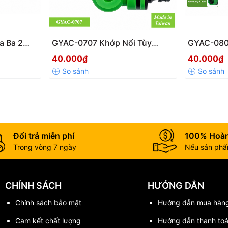
a Ba 2
GYAC-0707 Khớp Nối Tùy
GYAC-080
 Nhánh
Chỉnh Góc Xoay 180° Hai Đầu
Chỉnh Góc
40.000₫
40.000₫
ỏ
Nối Nhanh Dương Chính Hãng
Ren Tron
Đổi trả miễn phí
100% Hoàn
Trong vòng 7 ngày
Nếu sản phẩm
CHÍNH SÁCH
HƯỚNG DẪN
Chính sách bảo mật
Hướng dẫn mua hàn
Cam kết chất lượng
Hướng dẫn thanh to