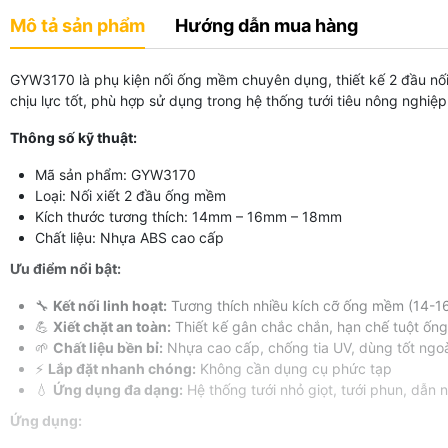
Mô tả sản phẩm
Hướng dẫn mua hàng
GYW3170 là phụ kiện nối ống mềm chuyên dụng, thiết kế 2 đầu nố
chịu lực tốt, phù hợp sử dụng trong hệ thống tưới tiêu nông nghi
Thông số kỹ thuật:
Mã sản phẩm: GYW3170
Loại: Nối xiết 2 đầu ống mềm
Kích thước tương thích: 14mm – 16mm – 18mm
Chất liệu: Nhựa ABS cao cấp
Ưu điểm nổi bật:
🔧
Kết nối linh hoạt:
Tương thích nhiều kích cỡ ống mềm (14-
💪
Xiết chặt an toàn:
Thiết kế gân chắc chắn, hạn chế tuột ống 
🌱
Chất liệu bền bỉ:
Nhựa cao cấp, chống tia UV, dùng tốt ngoài
⚡
Lắp đặt nhanh chóng:
Không cần dụng cụ phức tạp
💧
Ứng dụng đa dạng:
Hệ thống tưới nhỏ giọt, tưới phun, dẫn 
Ứng dụng: