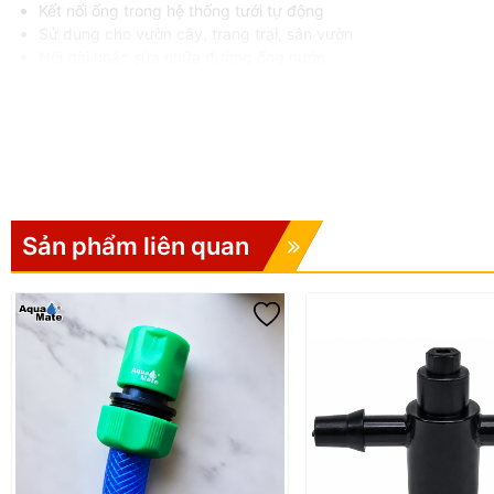
Kết nối ống trong hệ thống tưới tự động
Sử dụng cho vườn cây, trang trại, sân vườn
Nối dài hoặc sửa chữa đường ống nước
Sản phẩm liên quan