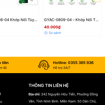
8-04 Khớp Nối Tùy
GYAC-0809-04 – Khớp Nối Tùy
 Xoay 360° & 180°
Chỉnh Góc Xoay 360° & 180°
40.000₫
g 21mm Chính Hãng
Ren 21mm Chính Hãng
 tiền
Hotline: 0355 365 936
 lỗi
Hỗ trợ 24/7
THÔNG TIN LIÊN HỆ
g
Địa chỉ:
342 Nguyễn Hữu Tiến, Phường Đồng
Văn, Tỉnh Ninh Bình. Miền Nam: 50 Dân Chủ,
án