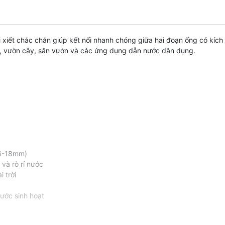
i xiết chắc chắn giúp kết nối nhanh chóng giữa hai đoạn ống có k
ệp, vườn cây, sân vườn và các ứng dụng dẫn nước dân dụng.
16-18mm)
và rò rỉ nước
 trời
nước sinh hoạt