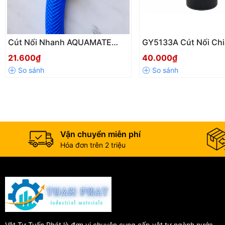
Cút Nối Nhanh AQUAMATE
GY5133A Cút Nối Chi
W3180 Nối Ống Mềm 18-21mm
Nhánh Ngoài Khấc, 1
21.600₫
40.000₫
– 1 Đầu Nối Nhanh Âm Chính
Âm Cho Ống Siêu Nh
Hãng
5mm/3mm
Vận chuyển miễn phí
Hóa đơn trên 2 triệu
Vật Tư Tuấn Phát là đơn vị chuyên cung cấp vật tư ngành nước,