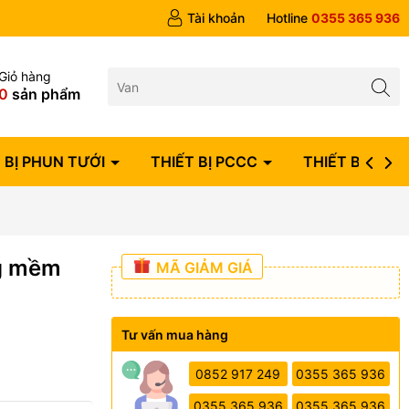
ngày
Tài khoản
Hotline
0355 365 936
Giỏ hàng
0
sản phẩm
 BỊ PHUN TƯỚI
THIẾT BỊ PCCC
THIẾT BỊ ĐIỆN
ng mềm
MÃ GIẢM GIÁ
Tư vấn mua hàng
0852 917 249
0355 365 936
0355 365 936
0355 365 936