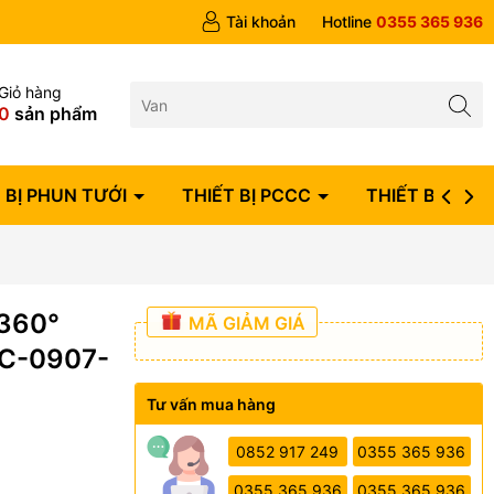
ngày
Tài khoản
Hotline
0355 365 936
Giỏ hàng
0
sản phẩm
 BỊ PHUN TƯỚI
THIẾT BỊ PCCC
THIẾT BỊ ĐIỆN
 360°
MÃ GIẢM GIÁ
AC-0907-
Tư vấn mua hàng
0852 917 249
0355 365 936
0355 365 936
0355 365 936