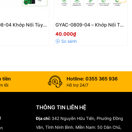
8-04 Khớp Nối Tùy
GYAC-0809-04 – Khớp Nối Tùy
 Xoay 360° & 180°
Chỉnh Góc Xoay 360° & 180°
40.000₫
g 21mm Chính Hãng
Ren 21mm Chính Hãng
 tiền
Hotline: 0355 365 936
 lỗi
Hỗ trợ 24/7
g tưới chuyên nghiệp.
THÔNG TIN LIÊN HỆ
g
Địa chỉ:
342 Nguyễn Hữu Tiến, Phường Đồng
Văn, Tỉnh Ninh Bình. Miền Nam: 50 Dân Chủ,
án