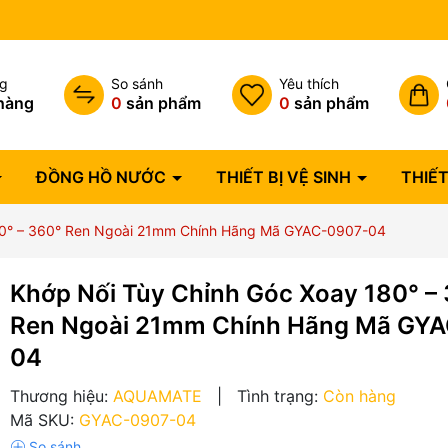
Bảo hành lỗi 1 đổi 1 trong 07 
ng
So sánh
Yêu thích
hàng
0
sản phẩm
0
sản phẩm
ĐỒNG HỒ NƯỚC
THIẾT BỊ VỆ SINH
THIẾT
80° – 360° Ren Ngoài 21mm Chính Hãng Mã GYAC-0907-04
Khớp Nối Tùy Chỉnh Góc Xoay 180° –
Ren Ngoài 21mm Chính Hãng Mã GY
04
Thương hiệu:
AQUAMATE
|
Tình trạng:
Còn hàng
Mã SKU:
GYAC-0907-04