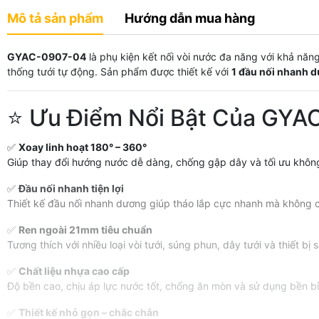
Mô tả sản phẩm
Hướng dẫn mua hàng
GYAC-0907-04
là phụ kiện kết nối vòi nước đa năng với khả năng
thống tưới tự động. Sản phẩm được thiết kế với
1 đầu nối nhanh 
⭐ Ưu Điểm Nổi Bật Của GY
✅
Xoay linh hoạt 180° – 360°
Giúp thay đổi hướng nước dễ dàng, chống gập dây và tối ưu khôn
✅
Đầu nối nhanh tiện lợi
Thiết kế đầu nối nhanh dương giúp tháo lắp cực nhanh mà không 
✅
Ren ngoài 21mm tiêu chuẩn
Tương thích với nhiều loại vòi tưới, súng phun, dây tưới và thiết bị 
✅
Chất liệu nhựa cao cấp
Độ bền cao, chịu áp lực nước tốt, chống ăn mòn và sử dụng bền bỉ 
✅
Thiết kế nhỏ gọn – chắc chắn