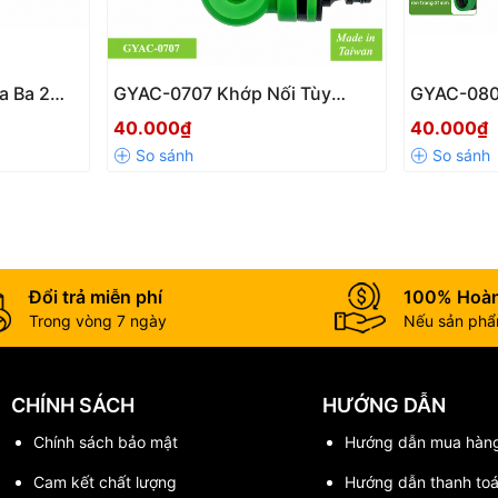
907-04?
a Ba 2
GYAC-0707 Khớp Nối Tùy
GYAC-080
 Nhánh
Chỉnh Góc Xoay 180° Hai Đầu
Chỉnh Góc
40.000₫
40.000₫
ỏ
Nối Nhanh Dương Chính Hãng
Ren Tron
g
Đổi trả miễn phí
100% Hoàn
Trong vòng 7 ngày
Nếu sản phẩm
 hiệu quả tưới tiêu và sử dụng nước trong gia đình cũng như hệ thốn
CHÍNH SÁCH
HƯỚNG DẪN
Chính sách bảo mật
Hướng dẫn mua hàn
Cam kết chất lượng
Hướng dẫn thanh to