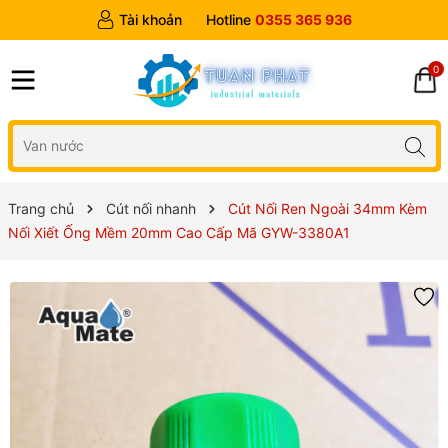
Tài khoản
Hotline
0355 365 936
0
Trang chủ
Cút nối nhanh
Cút Nối Ren Ngoài 34mm Kèm
Nối Xiết Ống Mềm 20mm Cao Cấp Mã GYW-3380A1