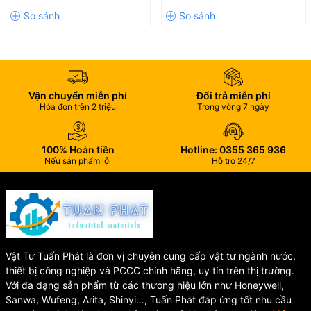
Chính Hãng
5mm/3mm
Vận chuyển miễn phí
Đổi trả miễn phí
Hóa đơn trên 2 triệu
Trong vòng 7 ngày
100% Hoàn tiền
Hotline: 0355 365 936
Nếu sản phẩm lỗi
Hỗ trợ 24/7
Vật Tư Tuấn Phát là đơn vị chuyên cung cấp vật tư ngành nước,
thiết bị công nghiệp và PCCC chính hãng, uy tín trên thị trường.
Với đa dạng sản phẩm từ các thương hiệu lớn như Honeywell,
Sanwa, Wufeng, Arita, Shinyi…, Tuấn Phát đáp ứng tốt nhu cầu