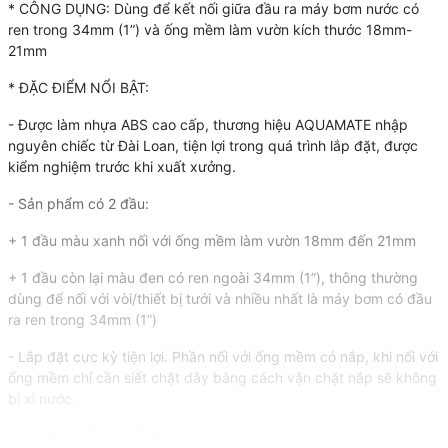
* CÔNG DỤNG: Dùng để kết nối giữa đầu ra máy bơm nước có
ren trong 34mm (1”) và ống mềm làm vườn kích thước 18mm-
21mm
* ĐẶC ĐIỂM NỔI BẬT:
- Được làm nhựa ABS cao cấp, thương hiệu AQUAMATE nhập
nguyên chiếc từ Đài Loan, tiện lợi trong quá trình lắp đặt, được
kiểm nghiệm trước khi xuất xưởng.
- Sản phẩm có 2 đầu:
+ 1 đầu màu xanh nối với ống mềm làm vườn 18mm đến 21mm
+ 1 đầu còn lại màu đen có ren ngoài 34mm (1”), thông thường
dùng để nối với vòi/thiết bị tưới và nhiều nhất là máy bơm có đầu
ra ren trong 34mm (1”)
- Lắp đặt cực kỳ tiện lợi. Phần nối với ống mềm có nắp, khi nối với
ống mềm chỉ cần siết chặt dây bằng cách vặn chặt nắp sẽ không
bị xì nước.
* HƯỚNG DẪN SỬ DỤNG: