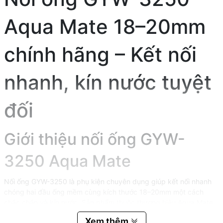
Aqua Mate 18–20mm
chính hãng – Kết nối
nhanh, kín nước tuyệt
đối
Giới thiệu nối ống GYW-
3250 Aqua Mate
Nối ống GYW-3250 là phụ kiện chuyên dụng giúp kết nối nhanh
chóng hai đầu ống mềm cùng kích thước 18–20mm một cách
chắc chắn và kín nước. Sản phẩm thuộc thương hiệu Aqua Mate
(Đài Loan), nổi bật với độ bền cao, thiết kế tiện lợi và khả năng
Xem thêm