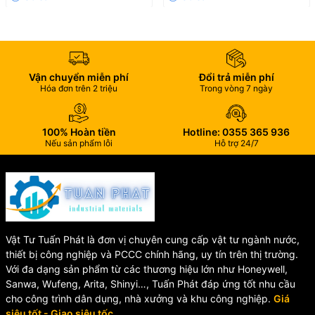
Xuất xứ: Đài Loan
Chất liệu: Nhựa ABS cao cấp
Kích thước ống phù hợp: 18–20mm
Kiểu kết nối: Nối xiết hai đầu ống mềm
Vận chuyển miễn phí
Đổi trả miễn phí
Hóa đơn trên 2 triệu
Trong vòng 7 ngày
Ứng dụng thực tế
Nối ống GYW-3250 được sử dụng rộng rãi trong:
100% Hoàn tiền
Hotline: 0355 365 936
Nếu sản phẩm lỗi
Hỗ trợ 24/7
Hệ thống tưới cây, tưới vườn, tưới nhỏ giọt
Nối dài đường ống nước mềm
Hệ thống cấp nước sinh hoạt
Trang trại, nhà vườn, khu công nghiệp
Vì sao nên chọn nối ống
Vật Tư Tuấn Phát là đơn vị chuyên cung cấp vật tư ngành nước,
thiết bị công nghiệp và PCCC chính hãng, uy tín trên thị trường.
GYW-3250 Aqua Mate?
Với đa dạng sản phẩm từ các thương hiệu lớn như Honeywell,
Sanwa, Wufeng, Arita, Shinyi…, Tuấn Phát đáp ứng tốt nhu cầu
cho công trình dân dụng, nhà xưởng và khu công nghiệp.
Giá
Sản phẩm không chỉ giúp tiết kiệm thời gian lắp đặt mà còn đảm
siêu tốt - Giao siêu tốc.