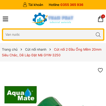
Tài khoản
Hotline
0355 365 936
0
Trang chủ
Cút nối nhanh
Cút nối 2 Đầu Ống Mềm 20mm
Siêu Chắc, Dễ Lắp Đặt Mã GYW-3250