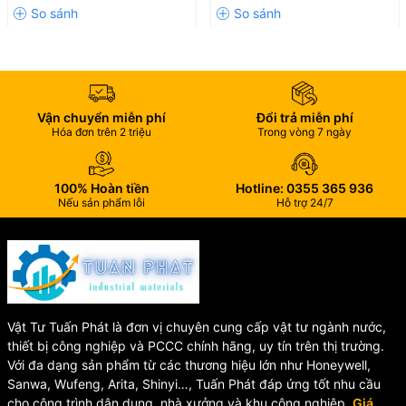
TCVN
Tiêu chuẩn
TCVN 6305-1
6305-1
Đường kính
21 mm
27 mm
ren
56±2%
Chiều cao
68±2% mm
mm
Vận chuyển miễn phí
Đổi trả miễn phí
Đường kính
30±2%
30±2% mm
Hóa đơn trên 2 triệu
Trong vòng 7 ngày
đầu phun
mm
45±2%
Chiều rộng
62±2% mm
mm
100% Hoàn tiền
Hotline: 0355 365 936
80±6
Nếu sản phẩm lỗi
Hỗ trợ 24/7
Lưu lượng
115±9 lít/phút
lít/phút
Chất liệu
Inox 304
Inox 304
🛠 Cấu Tạo Sản Phẩm
Vật Tư Tuấn Phát là đơn vị chuyên cung cấp vật tư ngành nước,
🔹
Tấm điều hướng (Directional):
Inox 304.
thiết bị công nghiệp và PCCC chính hãng, uy tín trên thị trường.
Với đa dạng sản phẩm từ các thương hiệu lớn như Honeywell,
🔹
Khung đầu phun (Body):
Inox 304.
Sanwa, Wufeng, Arita, Shinyi…, Tuấn Phát đáp ứng tốt nhu cầu
cho công trình dân dụng, nhà xưởng và khu công nghiệp.
Giá
🔹 Thiết kế chắc chắn, chịu áp lực nước tốt.