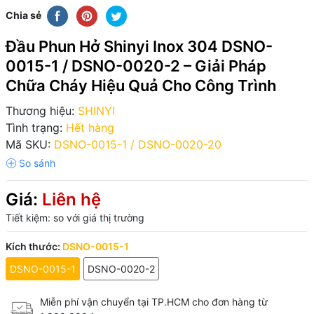
Chia sẻ
Đầu Phun Hở Shinyi Inox 304 DSNO-
0015-1 / DSNO-0020-2 – Giải Pháp
Chữa Cháy Hiệu Quả Cho Công Trình
Thương hiệu:
SHINYI
Tình trạng:
Hết hàng
Mã SKU:
DSNO-0015-1 / DSNO-0020-20
Giá:
Liên hệ
Tiết kiệm:
so với giá thị trường
Kích thước:
DSNO-0015-1
DSNO-0015-1
DSNO-0020-2
Miễn phí vận chuyển tại TP.HCM cho đơn hàng từ