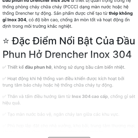
Đầu phun hở Drencher inox 304
là thiết bị quan trọng trong hệ
thống phòng cháy chữa cháy (PCCC) dạng màn nước hoặc hệ
thống Drencher tự động. Sản phẩm được chế tạo từ
thép không
gỉ Inox 304
, có độ bền cao, chống ăn mòn tốt và hoạt động ổn
định trong môi trường khắc nghiệt.
⭐ Đặc Điểm Nổi Bật Của Đầu
Phun Hở Drencher Inox 304
✅ Thiết kế
đầu phun hở
, không sử dụng bầu cảm biến nhiệt.
✅ Hoạt động khi hệ thống van điều khiển được kích hoạt bởi
trung tâm báo cháy hoặc hệ thống chữa cháy tự động.
✅ Thân và tấm điều hướng làm từ
Inox 304 cao cấp
, chống gỉ sét
hiệu quả.
✅ Tạo màn nước bảo vệ, ngăn cháy lan giữa các khu vực.
✅ Phù hợp lắp đặt cho nhà xưởng, kho bãi, trung tâm thương mại,
chung cư cao tầng và các công trình công nghiệp.