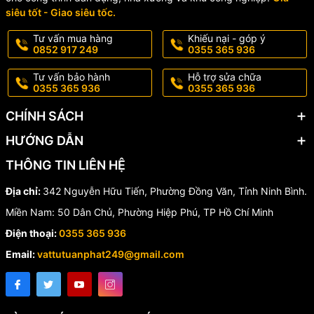
siêu tốt - Giao siêu tốc.
🔹 Độ bền cao, tuổi thọ lâu dài.
Tư vấn mua hàng
Khiếu nại - góp ý
0852 917 249
0355 365 936
🏢 Ứng Dụng Thực Tế
Tư vấn bảo hành
Hỗ trợ sửa chữa
0355 365 936
0355 365 936
✔️ Hệ thống chữa cháy Drencher.
CHÍNH SÁCH
✔️ Nhà máy, xí nghiệp sản xuất.
HƯỚNG DẪN
✔️ Kho chứa hàng hóa, kho hóa chất.
THÔNG TIN LIÊN HỆ
✔️ Trung tâm thương mại.
Địa chỉ:
342 Nguyễn Hữu Tiến, Phường Đồng Văn, Tỉnh Ninh Bình.
✔️ Chung cư cao tầng.
Miền Nam: 50 Dân Chủ, Phường Hiệp Phú, TP Hồ Chí Minh
✔️ Khu vực cần tạo màn nước chống cháy lan.
Điện thoại:
0355 365 936
Email:
vattutuanphat249@gmail.com
🎯 Lợi Ích Khi Sử Dụng Đầu
Phun Hở Drencher Inox 304