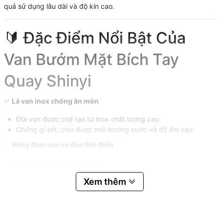
quả sử dụng lâu dài và độ kín cao.
🔰 Đặc Điểm Nổi Bật Của
Van Bướm Mặt Bích Tay
Quay Shinyi
✅
Lá van inox chống ăn mòn
Đĩa van được chế tạo từ inox chất lượng cao.
Chống gỉ sét, chịu được môi trường nước và độ ẩm cao.
✅
Vòng đệm cao su đúc liền thân
Đảm bảo độ kín tuyệt đối.
Hạn chế rò rỉ lưu chất trong quá trình vận hành.
Xem thêm
✅
Thiết kế mặt bích chắc chắn
Kết nối theo tiêu chuẩn quốc tế.
Dễ dàng lắp đặt vào hệ thống đường ống công nghiệp.