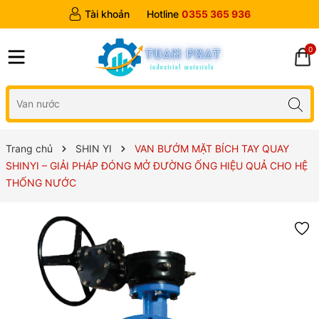
Tài khoản
Hotline
0355 365 936
0
Trang chủ
SHIN YI
VAN BƯỚM MẶT BÍCH TAY QUAY
SHINYI – GIẢI PHÁP ĐÓNG MỞ ĐƯỜNG ỐNG HIỆU QUẢ CHO HỆ
THỐNG NƯỚC