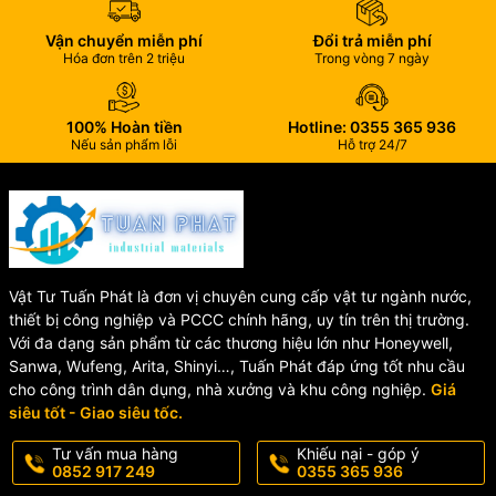
Tiêu chuẩn
BS 4504, DIN 2632
mặt bích
Vận chuyển miễn phí
Đổi trả miễn phí
Hóa đơn trên 2 triệu
Trong vòng 7 ngày
Áp lực làm
PN10, PN16, PN25
việc
Tiêu chuẩn
JIS 10K, 16K, ASME 150LB
100% Hoàn tiền
Hotline: 0355 365 936
áp lực
Nếu sản phẩm lỗi
Hỗ trợ 24/7
Nhiệt độ
-10°C đến 80°C
làm việc
Môi trường
Nước sạch, nước thải, hệ thống
làm việc
cấp nước
Vật liệu lá
Inox
van
Vật Tư Tuấn Phát là đơn vị chuyên cung cấp vật tư ngành nước,
Kiểu vận
Tay quay
thiết bị công nghiệp và PCCC chính hãng, uy tín trên thị trường.
hành
Với đa dạng sản phẩm từ các thương hiệu lớn như Honeywell,
Sanwa, Wufeng, Arita, Shinyi…, Tuấn Phát đáp ứng tốt nhu cầu
⚙️ Cấu Tạo Van Bướm Mặt
cho công trình dân dụng, nhà xưởng và khu công nghiệp.
Giá
siêu tốt - Giao siêu tốc.
Bích Tay Quay Shinyi
Tư vấn mua hàng
Khiếu nại - góp ý
0852 917 249
0355 365 936
🔹
Thân van:
Gang cầu phủ sơn Epoxy chống ăn mòn.