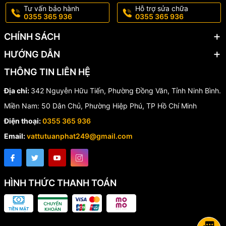
Tư vấn bảo hành
Hỗ trợ sửa chữa
0355 365 936
0355 365 936
🔹
Lá van:
Inox cao cấp, chịu mài mòn tốt.
CHÍNH SÁCH
🔹
Trục van:
Thép không gỉ chắc chắn.
HƯỚNG DẪN
🔹
Gioăng làm kín:
Cao su EPDM đúc liền thân.
THÔNG TIN LIÊN HỆ
🔹
Bộ truyền động:
Hộp số tay quay giúp thao tác nhẹ nhàng.
Địa chỉ:
342 Nguyễn Hữu Tiến, Phường Đồng Văn, Tỉnh Ninh Bình.
🏭 Ứng Dụng Thực Tế
Miền Nam: 50 Dân Chủ, Phường Hiệp Phú, TP Hồ Chí Minh
Điện thoại:
0355 365 936
✔️ Hệ thống cấp nước đô thị.
Email:
vattutuanphat249@gmail.com
✔️ Nhà máy xử lý nước sạch.
✔️ Hệ thống phòng cháy chữa cháy (PCCC).
HÌNH THỨC THANH TOÁN
✔️ Nhà máy thực phẩm, đồ uống.
✔️ Hệ thống thủy lợi và trạm bơm.
✔️ Nhà máy xử lý nước thải.