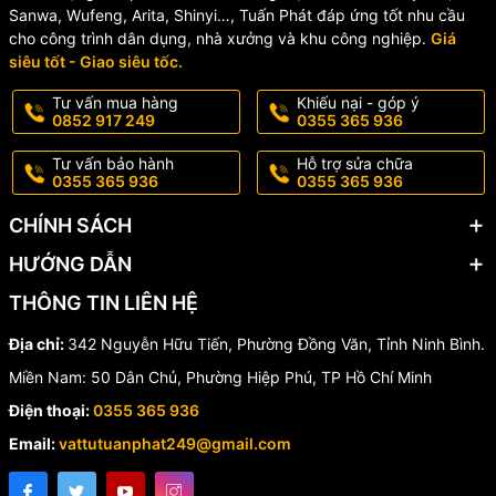
SFSU-
Sanwa, Wufeng, Arita, Shinyi…, Tuấn Phát đáp ứng tốt nhu cầu
DN15
15-68-1
80 ±4
cho công trình dân dụng, nhà xưởng và khu công nghiệp.
Giá
30±2%
(Ren
lít/phút
SFSP-
siêu tốt - Giao siêu tốc.
21)
15-68-1
Thủy
TCVN
Inox
68°C
tinh +
Tư vấn mua hàng
Khiếu nại - góp ý
SFSU-
6305-
SUS304
0852 917 249
0355 365 936
±5%
chất
20-68-
1
DN20
lỏng
2
115 ±6
Tư vấn bảo hành
Hỗ trợ sửa chữa
36±2%
(Ren
lít/phút
SFSP-
0355 365 936
0355 365 936
27)
20-68-
CHÍNH SÁCH
2
🔹
SFSU
: Đầu phun Sprinkler hướng lên (Upright).
HƯỚNG DẪN
🔹
SFSP
: Đầu phun Sprinkler hướng xuống (Pendant).
THÔNG TIN LIÊN HỆ
🏢 Ứng Dụng Của Đầu Phun
Địa chỉ:
342 Nguyễn Hữu Tiến, Phường Đồng Văn, Tỉnh Ninh Bình.
Miền Nam: 50 Dân Chủ, Phường Hiệp Phú, TP Hồ Chí Minh
Sprinkler Chữa Cháy
Điện thoại:
0355 365 936
🔥 Nhà xưởng sản xuất
Email:
vattutuanphat249@gmail.com
🔥 Kho hàng, kho logistics