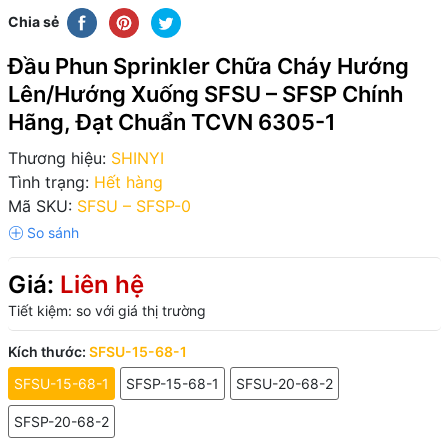
Chia sẻ
Đầu Phun Sprinkler Chữa Cháy Hướng
Lên/Hướng Xuống SFSU – SFSP Chính
Hãng, Đạt Chuẩn TCVN 6305-1
Thương hiệu:
SHINYI
Tình trạng:
Hết hàng
Mã SKU:
SFSU – SFSP-0
Giá:
Liên hệ
Tiết kiệm:
so với giá thị trường
Kích thước:
SFSU-15-68-1
SFSU-15-68-1
SFSP-15-68-1
SFSU-20-68-2
SFSP-20-68-2