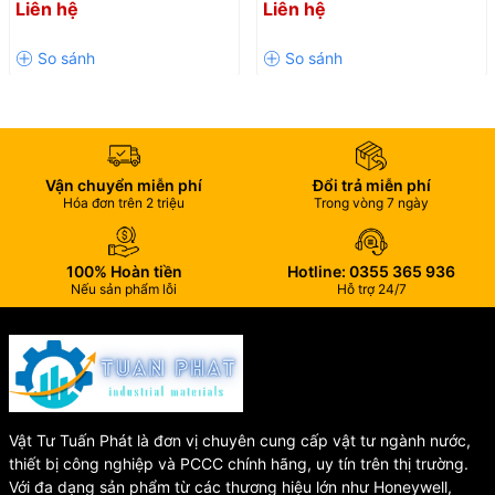
Liên hệ
Liên hệ
Chữa Cháy An Toàn, Hiệu
Đầu phun gồm các bộ phận chính:
Quả
🔹
Tấm điều hướng nước (Deflector)
: Phân phối tia nước đều
khắp khu vực bảo vệ.
🔹
Khung đầu phun (Body)
: Chế tạo từ thép không gỉ SUS304.
🔹
Bóng cảm biến nhiệt (Glass Bulb)
: Chứa chất lỏng giãn nở
Vận chuyển miễn phí
Đổi trả miễn phí
nhiệt.
Hóa đơn trên 2 triệu
Trong vòng 7 ngày
🔹
Nút chặn (Plug)
: Giữ kín đường nước trước khi kích hoạt.
100% Hoàn tiền
Hotline: 0355 365 936
Nếu sản phẩm lỗi
Hỗ trợ 24/7
📊 Thông Số Kỹ Thuật
Chất
Nhiệt
Ren
Tiêu
Chất liệu
liệu
Đường
Lưu
Model
độ kích
kết
Vật Tư Tuấn Phát là đơn vị chuyên cung cấp vật tư ngành nước,
chuẩn
thân
bóng
kính
lượng
hoạt
nối
thiết bị công nghiệp và PCCC chính hãng, uy tín trên thị trường.
nhiệt
Với đa dạng sản phẩm từ các thương hiệu lớn như Honeywell,