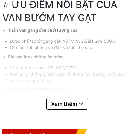
⭐ ƯU ĐIỂM NỔI BẬT CỦA
VAN BƯỚM TAY GẠT
🔹
Thân van gang cầu chất lượng cao
Được chế tạo từ gang cầu ASTM A536/EN GJS 500-7.
Chịu lực tốt, chống va đập và tuổi thọ cao.
🔹
Đĩa van inox chống ăn mòn
Lá van làm từ inox AISI CF8/CF8M.
Khả năng chống gỉ sét vượt trội trong môi trường nước sạch
và nước công nghiệp.
🔹
Vòng đệm EPDM/NBR kín khít
Được đúc trực tiếp trong thân van.
Xem thêm
Đảm bảo độ kín cao, hạn chế rò rỉ.
🔹
Tay gạt chắc chắn
Thao tác đóng mở nhanh chỉ với 1/4 vòng quay.
Có nhiều nấc khóa giúp điều chỉnh lưu lượng chính xác.