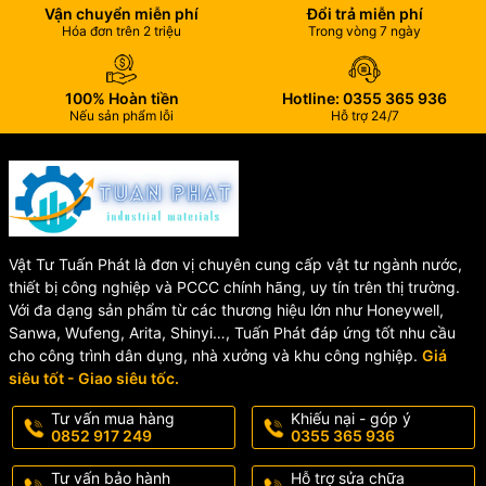
Vận chuyển miễn phí
Đổi trả miễn phí
✔️
Áp lực làm việc:
Hóa đơn trên 2 triệu
Trong vòng 7 ngày
PN10
PN16
100% Hoàn tiền
Hotline: 0355 365 936
PN25
Nếu sản phẩm lỗi
Hỗ trợ 24/7
10K
16K
150LB
✔️
Nhiệt độ làm việc:
-10°C đến 80°C
✔️
Môi trường sử dụng:
Hệ thống nước sạch, nước công nghiệp
Vật Tư Tuấn Phát là đơn vị chuyên cung cấp vật tư ngành nước,
thiết bị công nghiệp và PCCC chính hãng, uy tín trên thị trường.
Với đa dạng sản phẩm từ các thương hiệu lớn như Honeywell,
🏗️ CẤU TẠO VAN BƯỚM
Sanwa, Wufeng, Arita, Shinyi…, Tuấn Phát đáp ứng tốt nhu cầu
cho công trình dân dụng, nhà xưởng và khu công nghiệp.
Giá
TAY GẠT
siêu tốt - Giao siêu tốc.
🔧
Thân van (Body):
Gang cầu ASTM A536/EN GJS 500-7
Tư vấn mua hàng
Khiếu nại - góp ý
0852 917 249
0355 365 936
🔧
Trục van (Shaft):
Inox AISI 304/316/420
Tư vấn bảo hành
Hỗ trợ sửa chữa