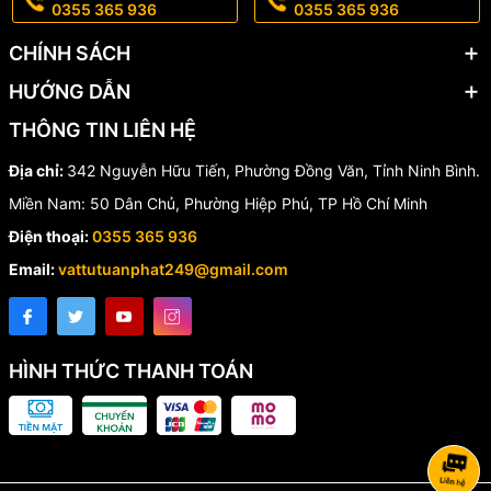
0355 365 936
0355 365 936
🔧
Đĩa van (Disc):
Inox CF8/CF8M
CHÍNH SÁCH
🔧
Gioăng làm kín (Seat):
EPDM hoặc NBR
HƯỚNG DẪN
🔧
Vòng đệm (O-Ring):
EPDM/NBR
THÔNG TIN LIÊN HỆ
🔧
Tay gạt (Lever):
Thép Carbon AISI 1025
Địa chỉ:
342 Nguyễn Hữu Tiến, Phường Đồng Văn, Tỉnh Ninh Bình.
🚀 ỨNG DỤNG CỦA VAN
Miền Nam: 50 Dân Chủ, Phường Hiệp Phú, TP Hồ Chí Minh
Điện thoại:
0355 365 936
BƯỚM TAY GẠT
Email:
vattutuanphat249@gmail.com
💧 Hệ thống cấp nước sinh hoạt
💧 Hệ thống xử lý nước thải
HÌNH THỨC THANH TOÁN
💧 Hệ thống phòng cháy chữa cháy (PCCC)
💧 Hệ thống HVAC, điều hòa trung tâm
💧 Nhà máy sản xuất thực phẩm, đồ uống