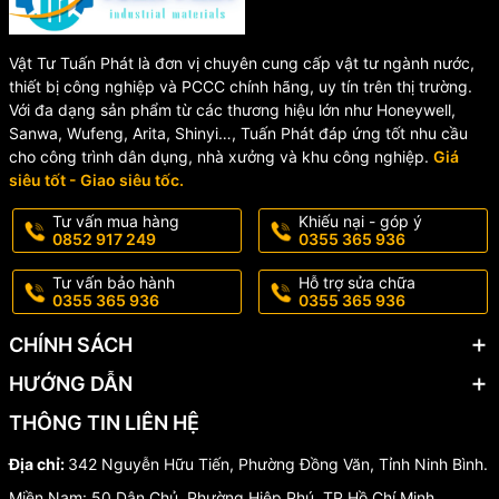
Vật Tư Tuấn Phát là đơn vị chuyên cung cấp vật tư ngành nước,
thiết bị công nghiệp và PCCC chính hãng, uy tín trên thị trường.
Với đa dạng sản phẩm từ các thương hiệu lớn như Honeywell,
Sanwa, Wufeng, Arita, Shinyi…, Tuấn Phát đáp ứng tốt nhu cầu
cho công trình dân dụng, nhà xưởng và khu công nghiệp.
Giá
siêu tốt - Giao siêu tốc.
Tư vấn mua hàng
Khiếu nại - góp ý
0852 917 249
0355 365 936
Tư vấn bảo hành
Hỗ trợ sửa chữa
0355 365 936
0355 365 936
CHÍNH SÁCH
HƯỚNG DẪN
THÔNG TIN LIÊN HỆ
Địa chỉ:
342 Nguyễn Hữu Tiến, Phường Đồng Văn, Tỉnh Ninh Bình.
Miền Nam: 50 Dân Chủ, Phường Hiệp Phú, TP Hồ Chí Minh