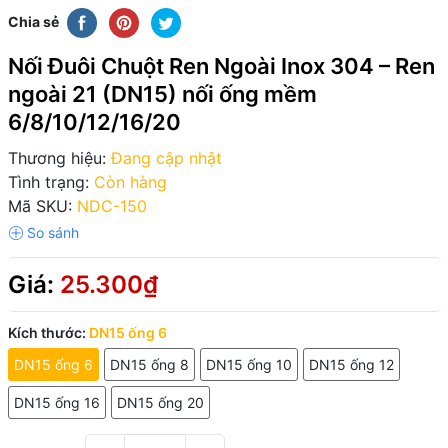
Chia sẻ
Nối Đuôi Chuột Ren Ngoài Inox 304 – Ren
ngoài 21 (DN15) nối ống mềm
6/8/10/12/16/20
Thương hiệu:
Đang cập nhật
Tình trạng:
Còn hàng
Mã SKU:
NDC-150
Giá:
25.300₫
Kích thước:
DN15 ống 6
DN15 ống 6
DN15 ống 8
DN15 ống 10
DN15 ống 12
DN15 ống 16
DN15 ống 20