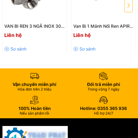
van hơi,...
☑️
Thích hợp cho cả môi trường ngoài trời và trong nhà
,
không sợ gỉ sét theo thời gian.
VAN BI REN 3 NGÃ INOX 304
Van Bi 1 Mảnh Nối Ren APIRT
KIỂU T – CHẤT LƯỢNG CAO,
Chính Hãng | Inox, Thép – Giá
Liên hệ
Liên hệ
BỀN BỈ
Tốt
🌐
Ứng Dụng Thực Tế
💧
Lắp đặt hệ thống máy bơm nước
dân dụng hoặc công
nghiệp.
🌾
Hệ thống tưới tiêu cây trồng
, kết nối giữa ống mềm và
van.
Vận chuyển miễn phí
Đổi trả miễn phí
Hóa đơn trên 2 triệu
Trong vòng 7 ngày
💨
Ứng dụng trong máy nén khí, máy thổi khí
.
🏭
Dùng trong các hệ thống dẫn nước, dầu, khí tại nhà máy,
100% Hoàn tiền
Hotline: 0355 365 936
xưởng sản xuất
.
Nếu sản phẩm lỗi
Hỗ trợ 24/7