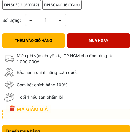
DN50/32 (60X42)
DN50/40 (60X49)
−
+
Số lượng:
THÊM VÀO GIỎ HÀNG
MUA NGAY
Miễn phí vận chuyển tại TP.HCM cho đơn hàng từ
1.000.000đ
Bảo hành chính hãng toàn quốc
Cam kết chính hãng 100%
1 đổi 1 nếu sản phẩm lỗi
MÃ GIẢM GIÁ
Tư vấn mua hàng