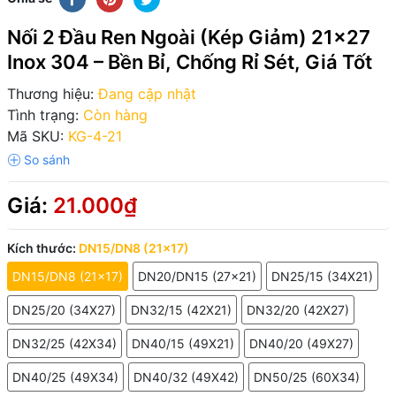
Nối 2 Đầu Ren Ngoài (Kép Giảm) 21x27
Inox 304 – Bền Bỉ, Chống Rỉ Sét, Giá Tốt
Thương hiệu:
Đang cập nhật
Tình trạng:
Còn hàng
Mã SKU:
KG-4-21
Giá:
21.000₫
Kích thước:
DN15/DN8 (21x17)
DN15/DN8 (21x17)
DN20/DN15 (27x21)
DN25/15 (34X21)
DN25/20 (34X27)
DN32/15 (42X21)
DN32/20 (42X27)
DN32/25 (42X34)
DN40/15 (49X21)
DN40/20 (49X27)
DN40/25 (49X34)
DN40/32 (49X42)
DN50/25 (60X34)