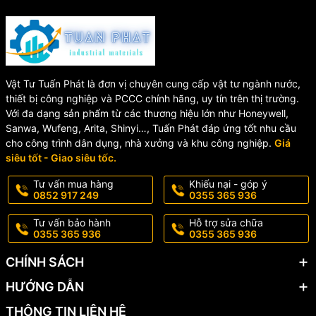
hãng, giá tốt, giao hàng toàn quốc. Chúng tôi cam kết sản phẩm
đạt tiêu chuẩn chất lượng, hỗ trợ tư vấn kỹ thuật và bảo hành đầy
đủ.
📞
Hotline:
0355.365.936 – 0852.917.249
🌐
Website:
vattutuanphat.com
Vật Tư Tuấn Phát là đơn vị chuyên cung cấp vật tư ngành nước,
📍
Địa chỉ:
KCN Đồng Văn 1, Duy Tiên, Hà Nam
thiết bị công nghiệp và PCCC chính hãng, uy tín trên thị trường.
Với đa dạng sản phẩm từ các thương hiệu lớn như Honeywell,
Sanwa, Wufeng, Arita, Shinyi…, Tuấn Phát đáp ứng tốt nhu cầu
cho công trình dân dụng, nhà xưởng và khu công nghiệp.
Giá
siêu tốt - Giao siêu tốc.
Tư vấn mua hàng
Khiếu nại - góp ý
0852 917 249
0355 365 936
Tư vấn bảo hành
Hỗ trợ sửa chữa
0355 365 936
0355 365 936
CHÍNH SÁCH
HƯỚNG DẪN
THÔNG TIN LIÊN HỆ