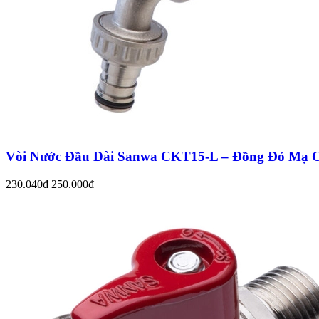
Vòi Nước Đầu Dài Sanwa CKT15-L – Đồng Đỏ Mạ C
230.040₫
250.000₫