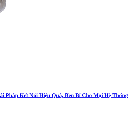
ải Pháp Kết Nối Hiệu Quả, Bền Bỉ Cho Mọi Hệ Thốn