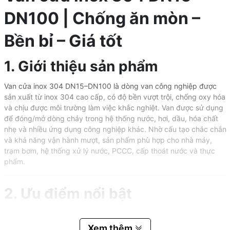
DN100 | Chống ăn mòn –
Bền bỉ – Giá tốt
1. Giới thiệu sản phẩm
Van cửa inox 304 DN15–DN100 là dòng van công nghiệp được
sản xuất từ inox 304 cao cấp, có độ bền vượt trội, chống oxy hóa
và chịu được môi trường làm việc khắc nghiệt. Van được sử dụng
để đóng/mở dòng chảy trong hệ thống nước, hơi, dầu, hóa chất
nhẹ và nhiều ứng dụng công nghiệp khác. Nhờ cấu tạo chắc chắn
và khả năng vận hành mượt, sản phẩm phù hợp cho nhà máy,
trạm bơm, hệ thống xử lý nước, PCCC, cấp thoát nước và thực
phẩm.
2. Ưu điểm nổi bật
Chất liệu inox 304 nguyên khối
: Chống ăn mòn, không han
gỉ, an toàn với nước sạch.
Xem thêm