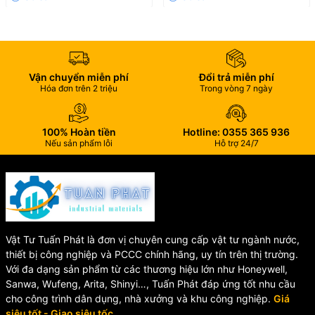
Áp lực làm việc:
PN16 – PN25 (tùy model)
Nhiệt độ làm việc:
-10°C ~ 180°C
Kết nối:
Lắp ren hoặc mặt bích
Vận chuyển miễn phí
Đổi trả miễn phí
Môi chất sử dụng:
Nước, khí, hơi, dầu, hóa chất nhẹ…
Hóa đơn trên 2 triệu
Trong vòng 7 ngày
Xuất xứ:
China / Taiwan / Malaysia (tùy thương hiệu bạn bán)
100% Hoàn tiền
Hotline: 0355 365 936
4. Ứng dụng thực tế
Nếu sản phẩm lỗi
Hỗ trợ 24/7
Hệ thống cấp thoát nước
Nhà máy thực phẩm – dược phẩm
Nồi hơi – hơi nóng
Vật Tư Tuấn Phát là đơn vị chuyên cung cấp vật tư ngành nước,
thiết bị công nghiệp và PCCC chính hãng, uy tín trên thị trường.
Hệ thống dầu – khí nén
Với đa dạng sản phẩm từ các thương hiệu lớn như Honeywell,
Trạm bơm – xử lý nước
Sanwa, Wufeng, Arita, Shinyi…, Tuấn Phát đáp ứng tốt nhu cầu
cho công trình dân dụng, nhà xưởng và khu công nghiệp.
Giá
Phòng cháy chữa cháy (PCCC)
siêu tốt - Giao siêu tốc.