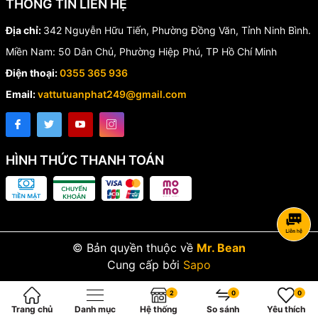
THÔNG TIN LIÊN HỆ
Địa chỉ:
342 Nguyễn Hữu Tiến, Phường Đồng Văn, Tỉnh Ninh Bình.
Miền Nam: 50 Dân Chủ, Phường Hiệp Phú, TP Hồ Chí Minh
Điện thoại:
0355 365 936
Email:
vattutuanphat249@gmail.com
HÌNH THỨC THANH TOÁN
© Bản quyền thuộc về
Mr. Bean
Cung cấp bởi
Sapo
2
0
0
Trang chủ
Danh mục
Hệ thống
So sánh
Yêu thích