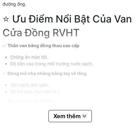
đường ống.
⭐ Ưu Điểm Nổi Bật Của Van
Cửa Đồng RVHT
✅
Thân van bằng đồng thau cao cấp
Chống ăn mòn tốt.
Độ bền cao trong môi trường nước sạch.
✅
Đóng mở nhẹ nhàng bằng tay vô lăng
Vận hành đơn giản.
Độ kín cao, hạn chế rò rỉ.
✅
Áp lực làm việc PN16
Chịu áp suất lên đến
16 Bar
.
Xem thêm
Phù hợp nhiều hệ thống cấp thoát nước.
✅
Nhiệt độ làm việc tối đa 120°C