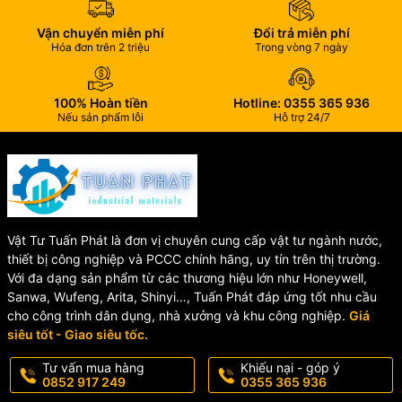
Nhiệt độ
Max 120°C
làm việc
Vận chuyển miễn phí
Đổi trả miễn phí
Hóa đơn trên 2 triệu
Trong vòng 7 ngày
Môi
trường
Nước sạch
làm việc
100% Hoàn tiền
Hotline: 0355 365 936
Chất liệu
Nếu sản phẩm lỗi
Hỗ trợ 24/7
Đồng thau (Brass)
thân van
🛠️ Cấu Tạo Van Cửa Đồng
RVHT
Vật Tư Tuấn Phát là đơn vị chuyên cung cấp vật tư ngành nước,
thiết bị công nghiệp và PCCC chính hãng, uy tín trên thị trường.
Van được sản xuất từ các vật liệu chất lượng cao:
Với đa dạng sản phẩm từ các thương hiệu lớn như Honeywell,
Sanwa, Wufeng, Arita, Shinyi…, Tuấn Phát đáp ứng tốt nhu cầu
🔹
Thân van (Body):
Đồng thau Brass
cho công trình dân dụng, nhà xưởng và khu công nghiệp.
Giá
🔹
Đĩa van (Disc):
Đồng thau Brass
siêu tốt - Giao siêu tốc.
🔹
Trục van (Stem):
Đồng thau Brass
Tư vấn mua hàng
Khiếu nại - góp ý
0852 917 249
0355 365 936
🔹
Nắp van (Bonnet):
Đồng thau Brass