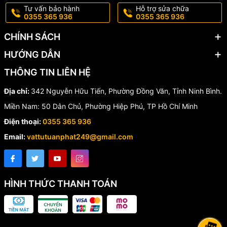
Tư vấn bảo hành
Hỗ trợ sửa chữa
0355 365 936
0355 365 936
🔹
Gioăng làm kín:
PTFE (Teflon)
🔹
Tay quay vô lăng:
Gang đúc chắc chắn
CHÍNH SÁCH
HƯỚNG DẪN
🔹
Lò xo và đai ốc:
Inox SUS304 chống gỉ
THÔNG TIN LIÊN HỆ
⚙️ Nguyên Lý Hoạt Động
Địa chỉ:
342 Nguyễn Hữu Tiến, Phường Đồng Văn, Tỉnh Ninh Bình.
Miền Nam: 50 Dân Chủ, Phường Hiệp Phú, TP Hồ Chí Minh
Khi xoay tay vô lăng:
Điện thoại:
0355 365 936
🔄
Mở van:
Đĩa van nâng lên khỏi đường dẫn nước, cho phép
Email:
vattutuanphat249@gmail.com
dòng chảy lưu thông hoàn toàn.
🔄
Đóng van:
Đĩa van hạ xuống, chặn hoàn toàn dòng nước.
Thiết kế van cửa giúp dòng chảy đi qua gần như không bị cản
HÌNH THỨC THANH TOÁN
trở, giảm thất thoát áp suất hiệu quả.
🏭 Ứng Dụng Của Van Cửa