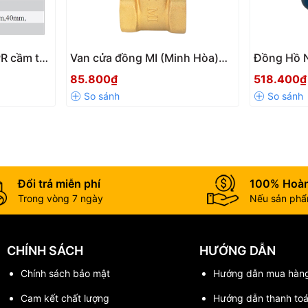
R cầm tay
Van cửa đồng MI (Minh Hòa)
Đồng Hồ N
ối hàn
DN15- DN100
Chính Xác
85.800₫
518.400₫
ất lượng
Đổi trả miễn phí
100% Hoàn
 tuổi thọ sử dụng.
Trong vòng 7 ngày
Nếu sản phẩm
tuyệt đối
ò rỉ.
CHÍNH SÁCH
HƯỚNG DẪN
Chính sách bảo mật
Hướng dẫn mua hàn
Cam kết chất lượng
Hướng dẫn thanh to
cản trở.