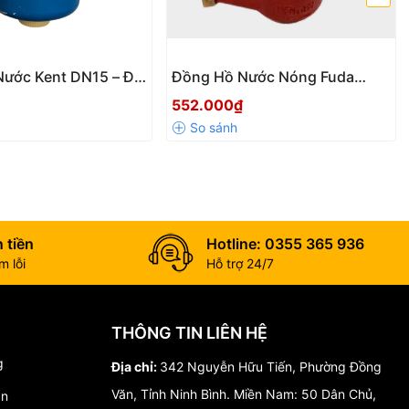
ước Kent DN15 – Độ
Đồng Hồ Nước Nóng Fuda
 Cao, Giá Tốt
Thân Gang – Nối Ren, PN16,
552.000₫
Cấp B
 tiền
Hotline: 0355 365 936
 lỗi
Hỗ trợ 24/7
THÔNG TIN LIÊN HỆ
g
Địa chỉ:
342 Nguyễn Hữu Tiến, Phường Đồng
Văn, Tỉnh Ninh Bình. Miền Nam: 50 Dân Chủ,
án