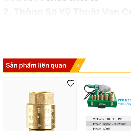
2. Thông Số Kỹ Thuật Van 
Thương hiệu:
Minh Hòa (MIHA)
Tiêu chuẩn sản xuất:
BS 5154:1991
Kiểu kết nối:
Ren (BS 21 / ISO 228-1-2000)
Áp lực làm việc:
PN16 (16 Bar)
Nhiệt độ làm việc tối đa:
120°C
Môi trường:
Nước sạch
Nhận diện:
Tay van màu xanh lá đặc trưng
Sản phẩm liên quan
3. Cấu Tạo Van Cửa Đồng M
Van được cấu tạo từ các bộ phận chính với vật liệu cao cấp:
STT
Bộ phận
Vật liệu
1
Thân (Body)
Đồng (Brass)
2
Nắp (Bonnet)
Đồng (Brass)
3
Đĩa (Disc)
Đồng (Brass)
4
Trục (Stem)
Đồng (Brass)
5
Ốc đệm (Gland nut)
Đồng (Brass)