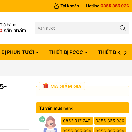
Hóa đơn VAT đầy đủ
Tài khoản
Hotline
0355 365 936
Giỏ hàng
0
sản phẩm
 BỊ PHUN TƯỚI
THIẾT BỊ PCCC
THIẾT BỊ ĐIỆN
5-
MÃ GIẢM GIÁ
Tư vấn mua hàng
0852 917 249
0355 365 936
0355 365 936
0355 365 936