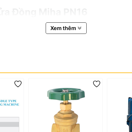
Cửa Đồng Miha PN16
Xem thêm
iha PN16