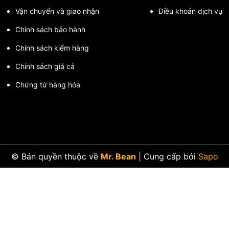
Vận chuyển và giao nhận
Điều khoản dịch vụ
chuẩn
Chính sách bảo hành
Chính sách kiểm hàng
Chính sách giá cả
rãi tại Việt Nam.
Chứng từ hàng hóa
© Bản quyền thuộc về
Mr. Bean
|
Cung cấp bởi
Sapo
PN16 Chính Hãng Ở Đâu?
chính hãng
, cam kết: