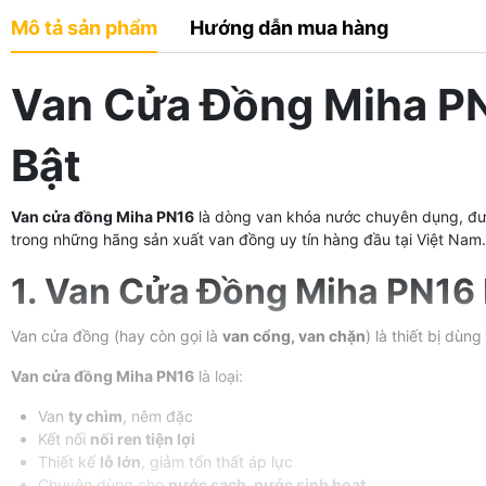
Mô tả sản phẩm
Hướng dẫn mua hàng
Van Cửa Đồng Miha PN
Bật
Van cửa đồng Miha PN16
là dòng van khóa nước chuyên dụng, đư
trong những hãng sản xuất van đồng uy tín hàng đầu tại Việt Nam.
1. Van Cửa Đồng Miha PN16 
Van cửa đồng (hay còn gọi là
van cổng, van chặn
) là thiết bị dùn
Van cửa đồng Miha PN16
là loại:
Van
ty chìm
, nêm đặc
Kết nối
nối ren tiện lợi
Thiết kế
lỗ lớn
, giảm tổn thất áp lực
Chuyên dùng cho
nước sạch, nước sinh hoạt