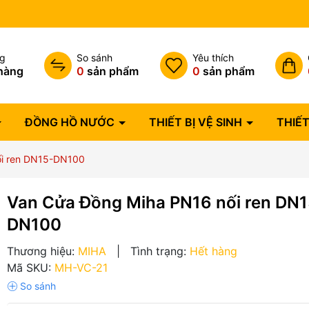
 lỗi 1 đổi 1 trong 07 ngày
ng
So sánh
Yêu thích
hàng
0
sản phẩm
0
sản phẩm
ĐỒNG HỒ NƯỚC
THIẾT BỊ VỆ SINH
THIẾT
ối ren DN15-DN100
Van Cửa Đồng Miha PN16 nối ren DN1
DN100
Thương hiệu:
MIHA
|
Tình trạng:
Hết hàng
Mã SKU:
MH-VC-21