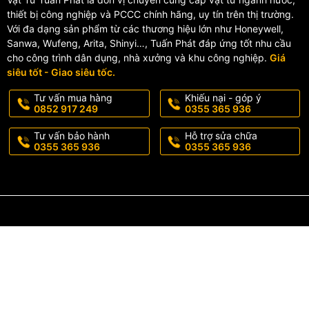
thiết bị công nghiệp và PCCC chính hãng, uy tín trên thị trường.
✔️ Dễ lắp đặt – kết nối ren tiêu 
Với đa dạng sản phẩm từ các thương hiệu lớn như Honeywell,
Sanwa, Wufeng, Arita, Shinyi…, Tuấn Phát đáp ứng tốt nhu cầu
Phù hợp với nhiều hệ thống ống nước dân dụng hiện nay.
cho công trình dân dụng, nhà xưởng và khu công nghiệp.
Giá
siêu tốt - Giao siêu tốc.
✔️ Thương hiệu uy tín
Tư vấn mua hàng
Khiếu nại - góp ý
0852 917 249
0355 365 936
Sản phẩm của Minh Hòa đạt tiêu chuẩn quốc tế, được sử dụng rộng 
Tư vấn bảo hành
Hỗ trợ sửa chữa
5. Ứng Dụng Thực Tế
0355 365 936
0355 365 936
Hệ thống cấp nước sinh hoạt
Đường ống nước gia đình, chung cư
Nhà máy, xí nghiệp
Hệ thống PCCC, cấp nước công nghiệp
6. Mua Van Cửa Đồng Miha 
Vật Tư Tuấn Phát
là đơn vị chuyên phân phối
van cửa đồng Miha 
✔️ Hàng chính hãng 100% từ Minh Hòa