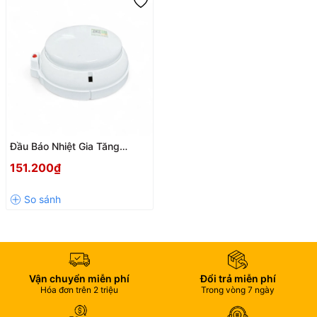
Đầu Báo Nhiệt Gia Tăng
Horing AHR-871 – Có Kiểm
151.200₫
Định, Chính Hãng Đài Loan
Vận chuyển miễn phí
Đổi trả miễn phí
Hóa đơn trên 2 triệu
Trong vòng 7 ngày