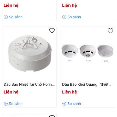
Horing AH-0633 (CE) Chính
Q05-4 12-24V (CE)
Liên hệ
Liên hệ
Hãng Đài Loan
Đầu Báo Nhiệt Tại Chỗ Horing
Đầu Báo Khói Quang, Nhiệt
NQ3F (CE) – Pin Tuổi Thọ 10
Địa Chỉ Horing
Liên hệ
Liên hệ
Năm
QA01/QA05/QA06