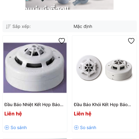
Sắp xếp:
Mặc định
Đầu Báo Nhiệt Kết Hợp Báo
Đầu Báo Khói Kết Hợp Báo
Khói Horing AH-0315 Chính
Nhiệt Horing AH-0715 Chính
Liên hệ
Liên hệ
Hãng
Hãng Đài Loan