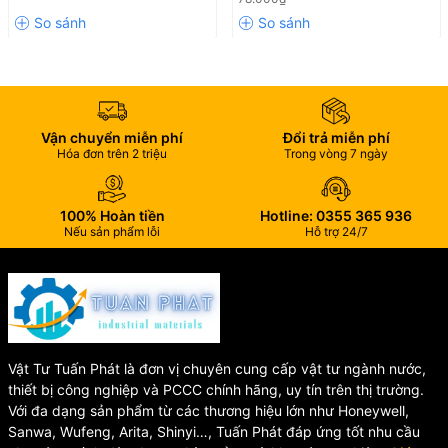
Nhựa ABS Cao Cấp 💦
Nước
Vận chuyển miễn phí
Đổi trả miễn phí
Hóa đơn trên 2 triệu
Trong vòng 7 ngày
100% Hoàn tiền
Hotline: 0355 365 936
Nếu sản phẩm lỗi
Hỗ trợ 24/7
Vật Tư Tuấn Phát là đơn vị chuyên cung cấp vật tư ngành nước,
thiết bị công nghiệp và PCCC chính hãng, uy tín trên thị trường.
Với đa dạng sản phẩm từ các thương hiệu lớn như Honeywell,
Sanwa, Wufeng, Arita, Shinyi…, Tuấn Phát đáp ứng tốt nhu cầu