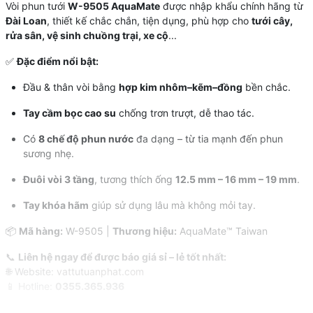
Vòi phun tưới
W-9505 AquaMate
được nhập khẩu chính hãng từ
Đài Loan
, thiết kế chắc chắn, tiện dụng, phù hợp cho
tưới cây,
rửa sân, vệ sinh chuồng trại, xe cộ
...
✅
Đặc điểm nổi bật:
Đầu & thân vòi bằng
hợp kim nhôm–kẽm–đồng
bền chắc.
Tay cầm bọc cao su
chống trơn trượt, dễ thao tác.
Có
8 chế độ phun nước
đa dạng – từ tia mạnh đến phun
sương nhẹ.
Đuôi vòi 3 tầng
, tương thích ống
12.5 mm – 16 mm – 19 mm
.
Tay khóa hãm
giúp sử dụng lâu mà không mỏi tay.
📦
Mã hàng:
W-9505 |
Thương hiệu:
AquaMate™ Taiwan
📞
Liên hệ ngay để được báo giá sỉ – lẻ tốt nhất:
🌐 Website:
vattutuanphat.com
📱 Hotline:
0355.365.936
#Aquamate #VoiPhunTuoi #ThietBiTuoi #NongNghiep