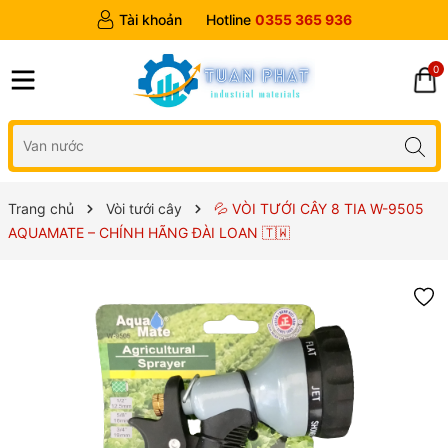
Tài khoản
Hotline
0355 365 936
0
Trang chủ
Vòi tưới cây
💦 VÒI TƯỚI CÂY 8 TIA W-9505
AQUAMATE – CHÍNH HÃNG ĐÀI LOAN 🇹🇼