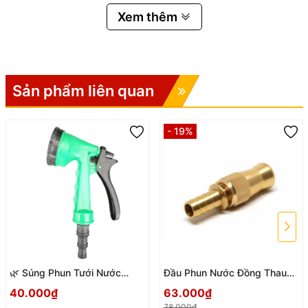
#VatTuTuanPhat #Taiwan
Xem thêm
Sản phẩm liên quan
- 19%
🌿 Súng Phun Tưới Nước
Đầu Phun Nước Đồng Thau
Nông Nghiệp W-9108
ONPAS 1024 Ø10–Ø12mm –
40.000₫
63.000₫
Aquamate – 5 Chế Độ Phun,
Bền Bỉ, Tia Phun Mạnh, Kín
78.000₫