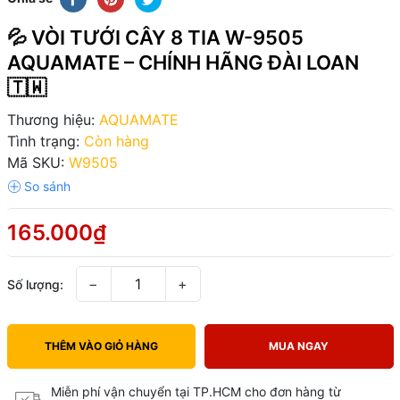
💦 VÒI TƯỚI CÂY 8 TIA W-9505
AQUAMATE – CHÍNH HÃNG ĐÀI LOAN
🇹🇼
Thương hiệu:
AQUAMATE
Tình trạng:
Còn hàng
Mã SKU:
W9505
165.000₫
−
+
Số lượng:
THÊM VÀO GIỎ HÀNG
MUA NGAY
Miễn phí vận chuyển tại TP.HCM cho đơn hàng từ