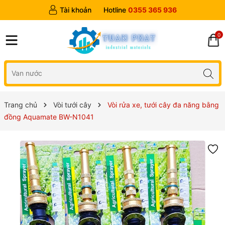
Tài khoản
Hotline
0355 365 936
0
Trang chủ
Vòi tưới cây
Vòi rửa xe, tưới cây đa năng bằng
đồng Aquamate BW-N1041