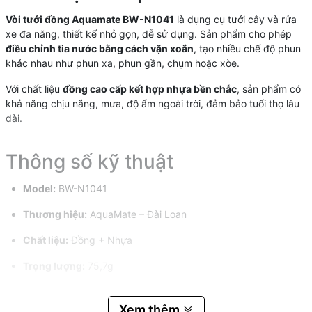
Vòi tưới đồng Aquamate BW-N1041
là dụng cụ tưới cây và rửa
xe đa năng, thiết kế nhỏ gọn, dễ sử dụng. Sản phẩm cho phép
điều chỉnh tia nước bằng cách vặn xoắn
, tạo nhiều chế độ phun
khác nhau như phun xa, phun gần, chụm hoặc xòe.
Với chất liệu
đồng cao cấp kết hợp nhựa bền chắc
, sản phẩm có
khả năng chịu nắng, mưa, độ ẩm ngoài trời, đảm bảo tuổi thọ lâu
dài.
Thông số kỹ thuật
Model:
BW-N1041
Thương hiệu:
AquaMate – Đài Loan
Chất liệu:
Đồng + Nhựa
Trọng lượng:
75,7g
Kích thước ren:
Ren trong 27mm (3/4'')
Xem thêm