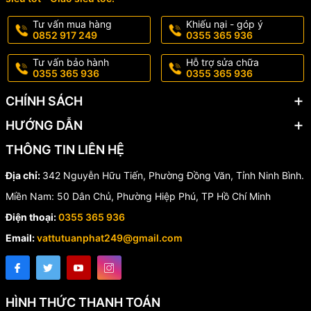
Tư vấn mua hàng
Khiếu nại - góp ý
0852 917 249
0355 365 936
Tư vấn bảo hành
Hỗ trợ sửa chữa
0355 365 936
0355 365 936
CHÍNH SÁCH
HƯỚNG DẪN
THÔNG TIN LIÊN HỆ
Địa chỉ:
342 Nguyễn Hữu Tiến, Phường Đồng Văn, Tỉnh Ninh Bình.
Miền Nam: 50 Dân Chủ, Phường Hiệp Phú, TP Hồ Chí Minh
Điện thoại:
0355 365 936
Email:
vattutuanphat249@gmail.com
HÌNH THỨC THANH TOÁN