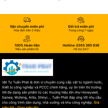
Ứng dụng
Tưới cây cảnh, vườn rau, hoa màu.
Rửa xe máy, ô tô, xe đạp.
Vận chuyển miễn phí
Đổi trả miễn phí
Hóa đơn trên 2 triệu
Trong vòng 7 ngày
Vệ sinh sàn nhà, sân vườn, cửa kính.
100% Hoàn tiền
Hotline: 0355 365 936
Nhà phân phối
Nếu sản phẩm lỗi
Hỗ trợ 24/7
Vòi tưới Aquamate BW-N1041
hiện được phân phối chính hãng
tại:
📍
Vật Tư Tuấn Phát
– 342 Nguyễn Hữu Tiến, Đồng Văn, Duy Tiên,
Hà Nam
Vật Tư Tuấn Phát là đơn vị chuyên cung cấp vật tư ngành nước,
🌐
Website:
vattutuanphat.com
thiết bị công nghiệp và PCCC chính hãng, uy tín trên thị trường.
📞
Hotline:
0355 365 936
Với đa dạng sản phẩm từ các thương hiệu lớn như Honeywell,
👉 Liên hệ ngay để mua
Vòi rửa xe tưới cây Aquamate BW-
Sanwa, Wufeng, Arita, Shinyi…, Tuấn Phát đáp ứng tốt nhu cầu
N1041
chính hãng, giá tốt, giao hàng toàn quốc.
cho công trình dân dụng, nhà xưởng và khu công nghiệp.
Giá
siêu tốt - Giao siêu tốc.