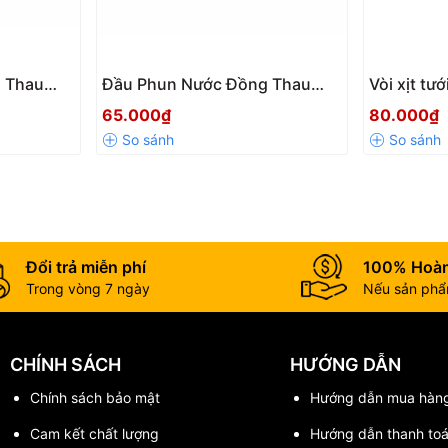
 Thau
Đầu Phun Nước Đồng Thau
Vòi xịt tư
2mm –
ONPAS 1022 – Bền Bỉ, Kết Nối
AQUAMATE
65.000₫
80.000₫
h, Kín
Ống Phi 16–20mm
chỉnh đa t
Đổi trả miễn phí
100% Hoàn
Trong vòng 7 ngày
Nếu sản phẩm
CHÍNH SÁCH
HƯỚNG DẪN
Chính sách bảo mật
Hướng dẫn mua hàn
Cam kết chất lượng
Hướng dẫn thanh to