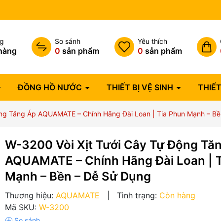
Bảo hành lỗi 1 đổi 1 trong 07 
ng
So sánh
Yêu thích
hàng
0
sản phẩm
0
sản phẩm
ĐỒNG HỒ NƯỚC
THIẾT BỊ VỆ SINH
THIẾT
ộng Tăng Áp AQUAMATE – Chính Hãng Đài Loan | Tia Phun Mạnh – B
W-3200 Vòi Xịt Tưới Cây Tự Động Tă
AQUAMATE – Chính Hãng Đài Loan | 
Mạnh – Bền – Dễ Sử Dụng
Thương hiệu:
AQUAMATE
|
Tình trạng:
Còn hàng
Mã SKU:
W-3200