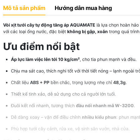
Mô tả sản phẩm
Hướng dẫn mua hàng
Vòi xịt tưới cây tự động tăng áp AQUAMATE
là lựa chọn hoàn hảo
với các loại ống nước, đặc biệt
không bị gập, xoắn
trong quá trình
Ưu điểm nổi bật
Áp lực làm việc lên tới 10 kg/cm²
, cho tia phun mạnh và đều.
Chịu ma sát cao, thích nghi tốt với thời tiết nóng – lạnh ngoài trờ
Chất liệu
ABS + PP
bền chắc, trọng lượng nhẹ chỉ
48,3g
.
Thiết kế tinh xảo, dễ sử dụng cho cả người lớn tuổi.
Đuôi kết nối nhanh, tương thích
đầu nối nhanh mã W-3200
.
Dễ dàng xoay – vặn để điều chỉnh
nhiều kiểu phun
: phun mạn
Phù hợp tưới cây cảnh, rửa xe, vệ sinh sân vườn, nhà cửa.