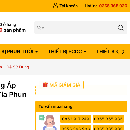
ngày
Tài khoản
Hotline
0355 365 936
Giỏ hàng
0
sản phẩm
 BỊ PHUN TƯỚI
THIẾT BỊ PCCC
THIẾT BỊ ĐIỆN
ền – Dễ Sử Dụng
ng Áp
MÃ GIẢM GIÁ
Tia Phun
Tư vấn mua hàng
0852 917 249
0355 365 936
0355 365 936
0355 365 936