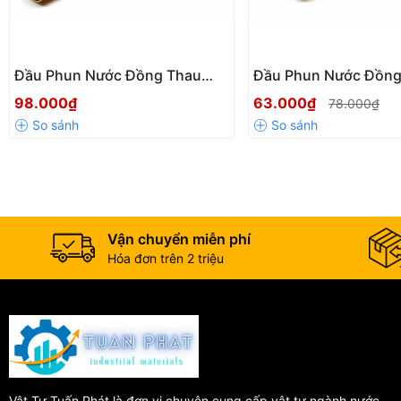
Đầu Phun Nước Đồng Thau
Đầu Phun Nước Đồng
1023 Onpas – Bền Bỉ, Điều
ONPAS 1024 Ø10–Ø1
98.000₫
63.000₫
78.000₫
Chỉnh Lưu Lượng Linh Hoạt
Bền Bỉ, Tia Phun Mạn
Nước
Vận chuyển miễn phí
Hóa đơn trên 2 triệu
Vật Tư Tuấn Phát là đơn vị chuyên cung cấp vật tư ngành nước,