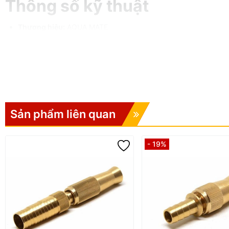
Thông số kỹ thuật
Thương hiệu:
AQUA MATE
Xuất xứ:
Đài Loan
Trọng lượng:
48,3g
Chất liệu:
Nhựa ABS, PP
Kiểu kết nối:
Đuôi nhanh – tiện dụng
Sản phẩm liên quan
Phù hợp:
Đầu nối nhanh W-3200
Công dụng
- 19%
Tưới cây cảnh, khuôn viên, vườn rau.
Rửa xe máy – ô tô.
Phun xịt làm sạch sân, sàn, tường, đồ dùng ngoài trời.
Giúp công việc chăm sóc – vệ sinh trở nên nhanh chóng, nhẹ n