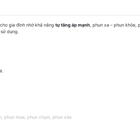
 cho gia đình nhờ khả năng
tự tăng áp mạnh
, phun xa – phun khỏe, 
 sử dụng.
i.
h, phun mưa, phun chụm, phun xòe.