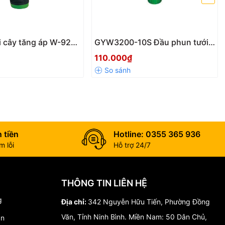
ới cây tăng áp W-9201
GYW3200-10S Đầu phun tưới
 Đài Loan – Điều
nước nông nghiệp, chỉnh vặn
110.000₫
ia, bền bỉ, dễ sử dụng
xoắn , lưu lượng lớn, chất liệu
bằng nhựa, điều chỉnh bằng
tay , kết nối nhanh
 tiền
Hotline: 0355 365 936
 lỗi
Hỗ trợ 24/7
THÔNG TIN LIÊN HỆ
g
Địa chỉ:
342 Nguyễn Hữu Tiến, Phường Đồng
Văn, Tỉnh Ninh Bình. Miền Nam: 50 Dân Chủ,
án