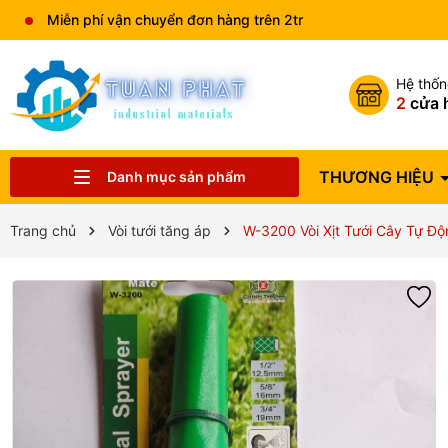
Miễn phí vận chuyển đơn hàng trên 2tr
Hệ thố
2
cửa 
THƯƠNG HIỆU
Danh mục sản phẩm
Catalog sản phẩm
VẬT TƯ NGÀNH NƯỚC
THIẾT BỊ NHÀ BẾP
THIẾT BỊ HVAC
VAN CÔNG NGHIỆP
THIẾT BỊ ĐIỆN
THIẾT BỊ PCCC
THIẾT BỊ PHUN TƯỚI
THIẾT BỊ VỆ SINH
ĐỒNG HỒ NƯỚC
THƯƠNG HIỆU
Trang chủ
Vòi tưới tăng áp
W-3200 Vòi Xịt Tưới Cây Tự Đ