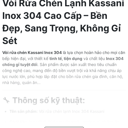
Vòi Rửa Chén Lạnh Kassani
Inox 304 Cao Cấp – Bền
Đẹp, Sang Trọng, Không Gỉ
Sét
Vòi rửa chén Kassani Inox 304
là lựa chọn hoàn hảo cho mọi căn
bếp hiện đại, với thiết kế
tinh tế, tiện dụng
và chất liệu
Inox 304
chống gỉ tuyệt đối
. Sản phẩm được sản xuất theo tiêu chuẩn
công nghệ cao, mang đến độ bền vượt trội và khả năng chịu áp
lực nước lớn, phù hợp lắp đặt cho bồn rửa chén gia đình, căn hộ,
nhà hàng, quán ăn...
🔧
Thông số kỹ thuật:
Tên sản phẩm:
Vòi rửa chén lạnh Inox 304 Kassani
Chất liệu:
Inox SUS 304 nguyên khối – không gỉ, chống ăn
mòn