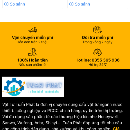
Dễ lắp đặt, dễ vệ sinh:
Bề mặt trơn nhẵn, không bám bẩn
💯
Cam kết chất lượng:
Sản phẩm
chính hãng Kassani
– thương hiệu uy tín về thiết bị
Vận chuyển miễn phí
Đổi trả miễn phí
Hóa đơn trên 2 triệu
Trong vòng 7 ngày
nhà bếp
Bảo hành đầy đủ
theo chính sách nhà sản xuất
100% Hoàn tiền
Hotline: 0355 365 936
Giá tốt – hỗ trợ khách mua số lượng hoặc làm đại lý
Nếu sản phẩm lỗi
Hỗ trợ 24/7
Giao hàng toàn quốc – hỗ trợ kỹ thuật lắp đặt
Vật Tư Tuấn Phát là đơn vị chuyên cung cấp vật tư ngành nước,
thiết bị công nghiệp và PCCC chính hãng, uy tín trên thị trường.
Với đa dạng sản phẩm từ các thương hiệu lớn như Honeywell,
Sanwa, Wufeng, Arita, Shinyi…, Tuấn Phát đáp ứng tốt nhu cầu
cho công trình dân dụng, nhà xưởng và khu công nghiệp.
Giá