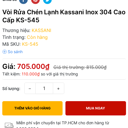
Vòi Rửa Chén Lạnh Kassani Inox 304 Cao
Cấp KS-545
Thương hiệu:
KASSANI
Tình trạng:
Còn hàng
Mã SKU:
KS-545
Giá:
705.000₫
Giá thị trường:
815.000₫
Tiết kiệm:
110.000₫
so với giá thị trường
−
+
Số lượng:
THÊM VÀO GIỎ HÀNG
MUA NGAY
Miễn phí vận chuyển tại TP.HCM cho đơn hàng từ