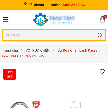
Tài khoản
Hotline
0355 365 936
0
Trang chủ
VÒI RỬA CHÉN
Vòi Rửa Chén Lạnh Kassani
Inox 304 Cao Cấp KS-545
- 13%
OFF