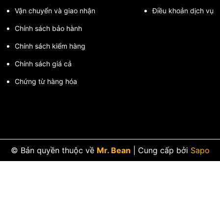
Vận chuyển và giao nhận
Điều khoản dịch vụ
 toán.
Chính sách bảo hành
a Chén WUFENG Chính Hãng
Chính sách kiểm hàng
Chính sách giá cả
Chứng từ hàng hóa
© Bản quyền thuộc về
Mr. Bean
|
Cung cấp bởi
Sapo