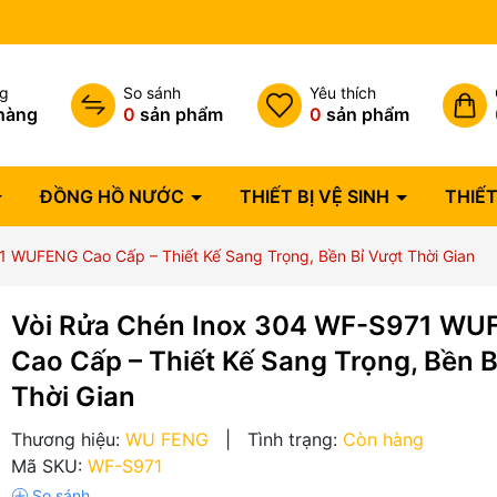
Bảo hành lỗi 1 đổi 1 trong 07 
ng
So sánh
Yêu thích
hàng
0
sản phẩm
0
sản phẩm
ĐỒNG HỒ NƯỚC
THIẾT BỊ VỆ SINH
THIẾT
 WUFENG Cao Cấp – Thiết Kế Sang Trọng, Bền Bỉ Vượt Thời Gian
Vòi Rửa Chén Inox 304 WF-S971 W
Cao Cấp – Thiết Kế Sang Trọng, Bền B
Thời Gian
Thương hiệu:
WU FENG
|
Tình trạng:
Còn hàng
Mã SKU:
WF-S971