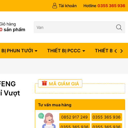
ngày
Tài khoản
Hotline
0355 365 936
Giỏ hàng
0
sản phẩm
 BỊ PHUN TƯỚI
THIẾT BỊ PCCC
THIẾT BỊ ĐIỆN
UFENG
MÃ GIẢM GIÁ
ỉ Vượt
Tư vấn mua hàng
0852 917 249
0355 365 936
0355 365 936
0355 365 936