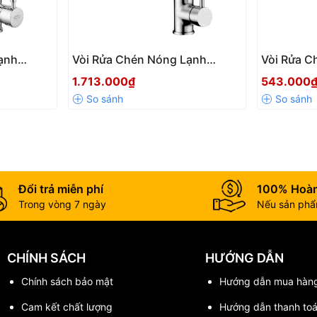
nh chóng.
iệu WUFENG
ạnh
Vòi Rửa Chén Nóng Lạnh
Vòi Rửa C
Cấp –
Wufeng WF-570 Cao Cấp –
Wufeng W
1.713.000₫
543.000
nổi tiếng với các sản phẩm vòi nước, thiết bị vệ sinh xuất khẩu trên
30
ỉ
Đồng Nguyên Chất, Mạ 6 Lớp
Đồng Mạ 
 nhận quốc tế:
Niken Crom
Đổi trả miễn phí
100% Hoàn
Trong vòng 7 ngày
Nếu sản phẩm
ẬT TƯ TUẤN PHÁT
CHÍNH SÁCH
HƯỚNG DẪN
Chính sách bảo mật
Hướng dẫn mua hàn
Cam kết chất lượng
Hướng dẫn thanh to
rình.