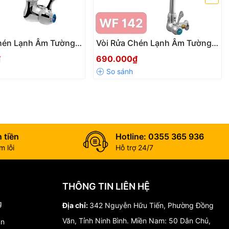
hén Lạnh Âm Tường
Vòi Rửa Chén Lạnh Âm Tường
F142D Chính Hãng –
Wufeng WF-142 – Cần Dài
₫
690.000₫
 quốc gia
.
Crom Niken Cao Cấp
Xoay 360°, Đồng Mạ Crom-
Niken Cao Cấp
 tiền
Hotline: 0355 365 936
 lỗi
Hỗ trợ 24/7
THÔNG TIN LIÊN HỆ
g
Địa chỉ:
342 Nguyễn Hữu Tiến, Phường Đồng
Văn, Tỉnh Ninh Bình. Miền Nam: 50 Dân Chủ,
án