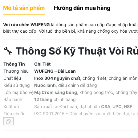
Mô tả sản phẩm
Hướng dẫn mua hàng
Vòi rửa chén WUFENG
là dòng sản phẩm cao cấp được nhập khẩu 
biệt thự cao cấp. Với tuổi thọ bền bỉ, khả năng chống oxy hóa vượt
🔧
Thông Số Kỹ Thuật Vòi 
Thông Tin
Chi Tiết
Thương hiệu
WUFENG – Đài Loan
Chất liệu
Inox 304 nguyên chất
, chống rỉ sét, chống ăn mòn
Kiểu sử dụng
Nước lạnh
, điều chỉnh dễ dàng
Lớp mạ bảo vệ
Mạ Crom sáng bóng
, không bong tróc, chống trầ
Bảo hành
12 tháng
chính hãng
Xuất xứ
Sản xuất tại Đài Loan, đạt chuẩn
CSA, UPC, NSF
Tiêu chuẩn
ISO 9001:2015 – Dây chuyền sản xuất hiện đại, tự