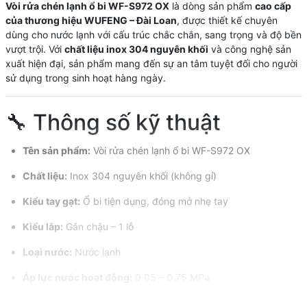
Vòi rửa chén lạnh ổ bi WF-S972 OX
là dòng sản phẩm
cao cấp
của thương hiệu WUFENG – Đài Loan
, được thiết kế chuyên
dùng cho nước lạnh với cấu trúc chắc chắn, sang trọng và độ bền
vượt trội. Với
chất liệu inox 304 nguyên khối
và công nghệ sản
xuất hiện đại, sản phẩm mang đến sự an tâm tuyệt đối cho người
sử dụng trong sinh hoạt hàng ngày.
🔧 Thông số kỹ thuật
Tên sản phẩm:
Vòi rửa chén lạnh ổ bi WF-S972 OX
Chất liệu:
Inox 304 nguyên khối (không gỉ)
Kiểu tay gạt:
Ổ bi tiện dụng, đóng mở nhẹ tay
Kiểu lắp:
Gắn chậu – 1 lỗ
Loại nước:
Nước lạnh
Áp lực nước hoạt động:
0.05 – 0.75 MPa
Màu sắc:
Bạc mờ sang trọng