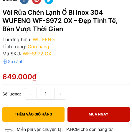
Vòi Rửa Chén Lạnh Ổ Bi Inox 304
WUFENG WF-S972 OX – Đẹp Tinh Tế,
Bền Vượt Thời Gian
Thương hiệu:
WU FENG
Tình trạng:
Còn hàng
Mã SKU:
WF-S972 OX
649.000₫
−
+
Số lượng:
THÊM VÀO GIỎ HÀNG
MUA NGAY
Miễn phí vận chuyển tại TP.HCM cho đơn hàng từ