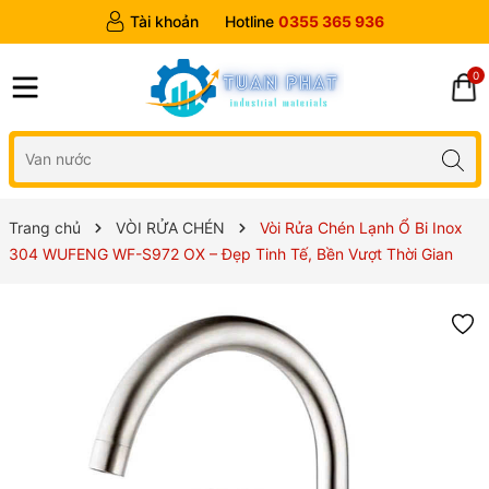
Tài khoản
Hotline
0355 365 936
0
Trang chủ
VÒI RỬA CHÉN
Vòi Rửa Chén Lạnh Ổ Bi Inox
304 WUFENG WF-S972 OX – Đẹp Tinh Tế, Bền Vượt Thời Gian