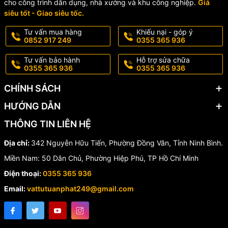
cho công trình dân dụng, nhà xưởng và khu công nghiệp.
Giá
siêu tốt - Giao siêu tốc.
Sản phẩm thích hợp sử dụng trong:
Tư vấn mua hàng
Khiếu nại - góp ý
Nhà bếp hộ gia đình
0852 917 249
0355 365 936
Chung cư, căn hộ cao cấp
Tư vấn bảo hành
Hỗ trợ sửa chữa
0355 365 936
0355 365 936
Quán ăn, nhà hàng
CHÍNH SÁCH
Khu vực rửa tay công cộng, pantry văn phòng
HƯỚNG DẪN
🏅 Cam kết từ WUFENG
THÔNG TIN LIÊN HỆ
Địa chỉ:
342 Nguyễn Hữu Tiến, Phường Đồng Văn, Tỉnh Ninh Bình.
✔ Sản phẩm đạt tiêu chuẩn quốc tế CSA, UPC (Mỹ – Canada)
Miền Nam: 50 Dân Chủ, Phường Hiệp Phú, TP Hồ Chí Minh
✔ Nhà máy đạt ISO 9001:2015
✔ 100% chính hãng – Bảo hành 12 tháng
Điện thoại:
0355 365 936
✔ Đảm bảo chất lượng đồng đều – An toàn cho sức khỏe – Bền bỉ
Email:
vattutuanphat249@gmail.com
với thời gian
📞 Liên hệ đặt hàng