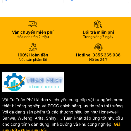
Hỗ trợ khách hàng chu đáo trước và sau bán hàng.
Mua hàng ngay
Liên hệ ngay để sở hữu vòi rửa chén WUFENG cao cấp và trải
nghiệm sự khác biệt!
Vận chuyển miễn phí
Đổi trả miễn phí
Hóa đơn trên 2 triệu
Trong vòng 7 ngày
100% Hoàn tiền
Hotline: 0355 365 936
Nếu sản phẩm lỗi
Hỗ trợ 24/7
Vật Tư Tuấn Phát là đơn vị chuyên cung cấp vật tư ngành nước,
thiết bị công nghiệp và PCCC chính hãng, uy tín trên thị trường.
Với đa dạng sản phẩm từ các thương hiệu lớn như Honeywell,
Sanwa, Wufeng, Arita, Shinyi…, Tuấn Phát đáp ứng tốt nhu cầu
cho công trình dân dụng, nhà xưởng và khu công nghiệp.
Giá
siêu tốt - Giao siêu tốc.