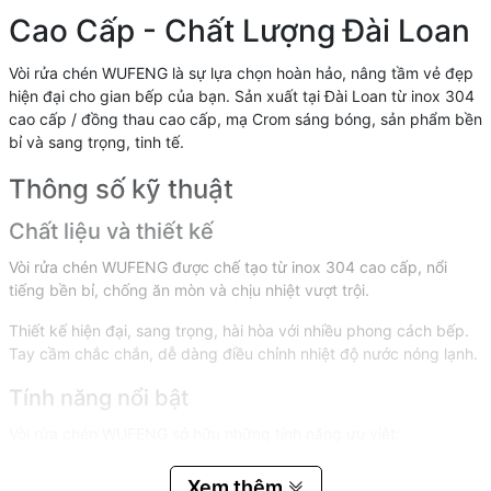
Cao Cấp - Chất Lượng Đài Loan
Vòi rửa chén WUFENG là sự lựa chọn hoàn hảo, nâng tầm vẻ đẹp
hiện đại cho gian bếp của bạn. Sản xuất tại Đài Loan từ inox 304
cao cấp / đồng thau cao cấp, mạ Crom sáng bóng, sản phẩm bền
bỉ và sang trọng, tinh tế.
Thông số kỹ thuật
Chất liệu và thiết kế
Vòi rửa chén WUFENG được chế tạo từ inox 304 cao cấp, nổi
tiếng bền bỉ, chống ăn mòn và chịu nhiệt vượt trội.
Thiết kế hiện đại, sang trọng, hài hòa với nhiều phong cách bếp.
Tay cầm chắc chắn, dễ dàng điều chỉnh nhiệt độ nước nóng lạnh.
Tính năng nổi bật
Vòi rửa chén WUFENG sở hữu những tính năng ưu việt:
Chất liệu cao cấp:
Inox 304 cao cấp, không gỉ sét.
Xem thêm