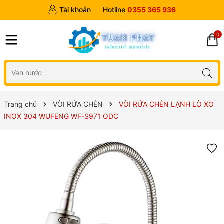
Tài khoản
Hotline
0355 365 936
0
Trang chủ
VÒI RỬA CHÉN
VÒI RỬA CHÉN LẠNH LÒ XO
INOX 304 WUFENG WF-S971 ODC