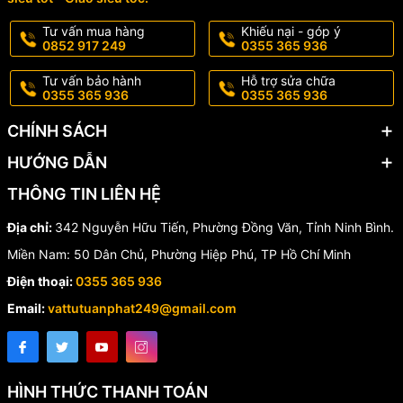
Tư vấn mua hàng
Khiếu nại - góp ý
0852 917 249
0355 365 936
Tư vấn bảo hành
Hỗ trợ sửa chữa
0355 365 936
0355 365 936
CHÍNH SÁCH
HƯỚNG DẪN
THÔNG TIN LIÊN HỆ
Địa chỉ:
342 Nguyễn Hữu Tiến, Phường Đồng Văn, Tỉnh Ninh Bình.
Miền Nam: 50 Dân Chủ, Phường Hiệp Phú, TP Hồ Chí Minh
Điện thoại:
0355 365 936
Email:
vattutuanphat249@gmail.com
HÌNH THỨC THANH TOÁN