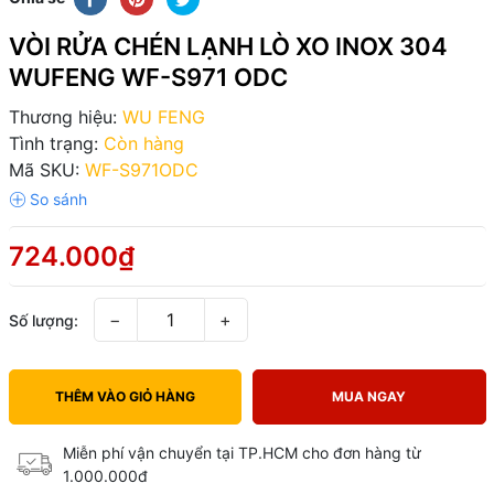
VÒI RỬA CHÉN LẠNH LÒ XO INOX 304
WUFENG WF-S971 ODC
Thương hiệu:
WU FENG
Tình trạng:
Còn hàng
Mã SKU:
WF-S971ODC
724.000₫
−
+
Số lượng:
THÊM VÀO GIỎ HÀNG
MUA NGAY
Miễn phí vận chuyển tại TP.HCM cho đơn hàng từ
1.000.000đ