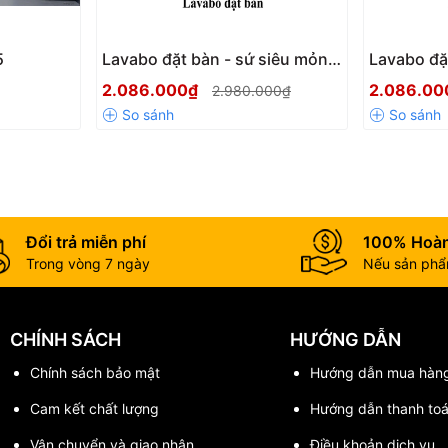
5
Lavabo đặt bàn - sứ siêu mỏng
Lavabo đặ
Kassani KS-8862
Kassani 
2.086.000₫
2.086.0
2.980.000₫
Đổi trả miễn phí
100% Hoàn
Trong vòng 7 ngày
Nếu sản phẩm
CHÍNH SÁCH
HƯỚNG DẪN
Chính sách bảo mật
Hướng dẫn mua hàn
Cam kết chất lượng
Hướng dẫn thanh to
Vận chuyển và giao nhận
Điều khoản dịch vụ