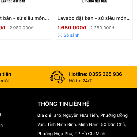
t bàn - sứ siêu mỏng
Lavabo đặt bàn - sứ siêu mỏng
KS-8856
Kassani KS-8852
00₫
1.680.000₫
2.980.000₫
2.380.000₫
 tiền
Hotline: 0355 365 936
 lỗi
Hỗ trợ 24/7
THÔNG TIN LIÊN HỆ
g
Địa chỉ:
342 Nguyễn Hữu Tiến, Phường Đồng
Văn, Tỉnh Ninh Bình. Miền Nam: 50 Dân Chủ,
án
Phường Hiệp Phú, TP Hồ Chí Minh