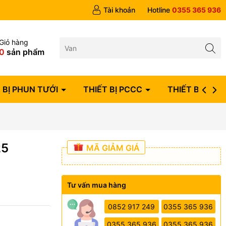
ngày
Tài khoản
Hotline
0355 365 936
Giỏ hàng
0
sản phẩm
 BỊ PHUN TƯỚI
THIẾT BỊ PCCC
THIẾT BỊ ĐIỆN
25
MÃ GIẢM GIÁ
Tư vấn mua hàng
0852 917 249
0355 365 936
0355 365 936
0355 365 936