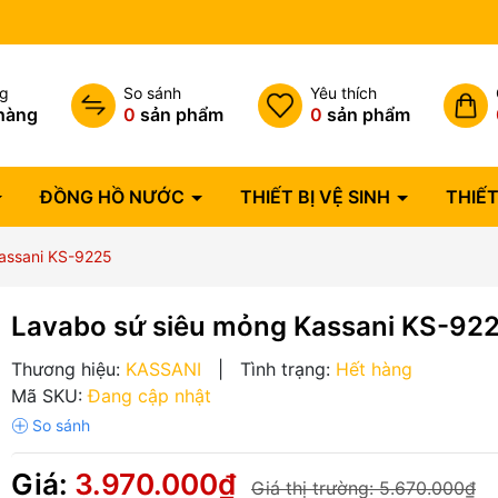
Bảo hành lỗi 1 đổi 1 trong 07 
ng
So sánh
Yêu thích
hàng
0
sản phẩm
0
sản phẩm
ĐỒNG HỒ NƯỚC
THIẾT BỊ VỆ SINH
THIẾT
assani KS-9225
Lavabo sứ siêu mỏng Kassani KS-92
Thương hiệu:
KASSANI
|
Tình trạng:
Hết hàng
Mã SKU:
Đang cập nhật
Giá:
3.970.000₫
Giá thị trường:
5.670.000₫