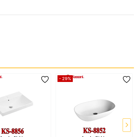
- 29%