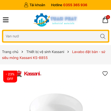
Tài khoản
Hotline
0355 365 936
0
Trang chủ
Thiết bị vệ sinh Kassani
Lavabo đặt bàn - sứ
siêu mỏng Kassani KS-8855
- 23%
OFF