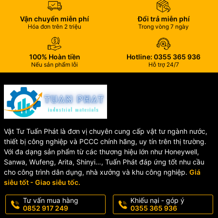
Vận chuyển miễn phí
Đổi trả miễn phí
Hóa đơn trên 2 triệu
Trong vòng 7 ngày
100% Hoàn tiền
Hotline: 0355 365 936
Nếu sản phẩm lỗi
Hỗ trợ 24/7
Vật Tư Tuấn Phát là đơn vị chuyên cung cấp vật tư ngành nước,
thiết bị công nghiệp và PCCC chính hãng, uy tín trên thị trường.
Với đa dạng sản phẩm từ các thương hiệu lớn như Honeywell,
Sanwa, Wufeng, Arita, Shinyi…, Tuấn Phát đáp ứng tốt nhu cầu
cho công trình dân dụng, nhà xưởng và khu công nghiệp.
Giá
siêu tốt - Giao siêu tốc.
Tư vấn mua hàng
Khiếu nại - góp ý
0852 917 249
0355 365 936