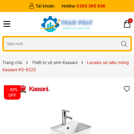
Tài khoản
Hotline
0355 365 936
0
Trang chủ
Thiết bị vệ sinh Kassani
Lavabo sứ siêu mỏng
Kassani KS-9223
- 30%
OFF