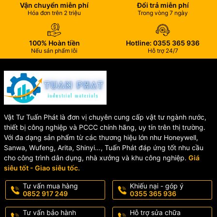
Vận chuyển miễn phí
Đổi trả miễn phí
Hóa đơn trên 2 triệu
Trong vòng 7 ngày
100% Hoàn tiền
Hotline: 0355 365 936
Nếu sản phẩm lỗi
Hỗ trợ 24/7
Vật Tư Tuấn Phát là đơn vị chuyên cung cấp vật tư ngành nước,
thiết bị công nghiệp và PCCC chính hãng, uy tín trên thị trường.
Với đa dạng sản phẩm từ các thương hiệu lớn như Honeywell,
Sanwa, Wufeng, Arita, Shinyi…, Tuấn Phát đáp ứng tốt nhu cầu
cho công trình dân dụng, nhà xưởng và khu công nghiệp.
Giá
siêu tốt - Giao siêu tốc.
Tư vấn mua hàng
Khiếu nại - góp ý
0852 917 249
0355 365 936
Tư vấn bảo hành
Hỗ trợ sửa chữa