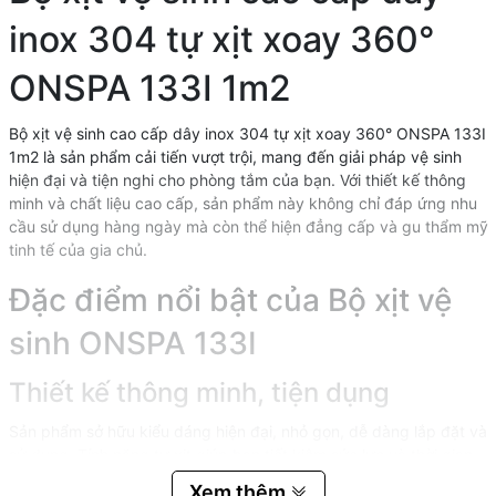
inox 304 tự xịt xoay 360°
ONSPA 133I 1m2
Bộ xịt vệ sinh cao cấp dây inox 304 tự xịt xoay 360° ONSPA 133I
1m2 là sản phẩm cải tiến vượt trội, mang đến giải pháp vệ sinh
hiện đại và tiện nghi cho phòng tắm của bạn. Với thiết kế thông
minh và chất liệu cao cấp, sản phẩm này không chỉ đáp ứng nhu
cầu sử dụng hàng ngày mà còn thể hiện đẳng cấp và gu thẩm mỹ
tinh tế của gia chủ.
Đặc điểm nổi bật của Bộ xịt vệ
sinh ONSPA 133I
Thiết kế thông minh, tiện dụng
Sản phẩm sở hữu kiểu dáng hiện đại, nhỏ gọn, dễ dàng lắp đặt và
sử dụng. Tính năng tự xịt giúp bạn tiết kiệm sức lực và thời gian,
chỉ cần bật tay bấm là nước sẽ phun liên tục mà không cần giữ.
Xem thêm