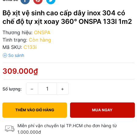
Bộ xịt vệ sinh cao cấp dây inox 304 có
chế độ tự xịt xoay 360° ONSPA 133I 1m2
Thương hiệu:
ONSPA
Tình trạng:
Còn hàng
Mã SKU:
C133i
309.000₫
−
+
Số lượng:
THÊM VÀO GIỎ HÀNG
MUA NGAY
Miễn phí vận chuyển tại TP.HCM cho đơn hàng từ
1.000.000đ