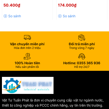
sạch sẽ và tiết kiệm nguồn nước hiệu quả.
21 Có Khóa – Giải Pháp Chia
Rửa Mặt ONSPA Inox 304
50.400₫
174.000₫
Nguồn Nước Tiện Lợi, Bền Bỉ
Chính Hãng – Ống Xi Phông
Bảo hành 1 năm:
Cam kết chất lượng và dịch vụ bảo hành tận
Lavabo Chống Gỉ
tâm từ nhà sản xuất.
Cam Kết Bán Hàng Chính
Hãng
Vận chuyển miễn phí
Đổi trả miễn phí
Hóa đơn trên 2 triệu
Trong vòng 7 ngày
💯% Hàng chính hãng, có nguồn gốc xuất xứ rõ ràng, đầy đủ
chứng từ.
100% Hoàn tiền
Hotline: 0355 365 936
💯% Bảo hành theo chính sách của WUfeng và cửa hàng.
Nếu sản phẩm lỗi
Hỗ trợ 24/7
💯% Giá ưu đãi cho khách hàng làm đại lý phân phối.
💯% Hỗ trợ tư vấn và giải đáp mọi thắc mắc sau bán hàng
nhanh chóng, tận tình.
Vật Tư Tuấn Phát là đơn vị chuyên cung cấp vật tư ngành nước,
Thông Tin Nhà Sản Xuất
thiết bị công nghiệp và PCCC chính hãng, uy tín trên thị trường.