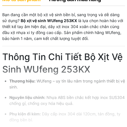
Bạn đang cần một bộ xịt vệ sinh bền bỉ, sang trọng và dễ dàng
sử dụng?
Bộ xịt vệ sinh WUfeng 253KX
là lựa chọn hoàn hảo với
thiết kế tay âm hiện đại, dây xịt inox 304 xoắn chắc chắn cùng
đầu xịt nhựa xi ty đồng cao cấp. Sản phẩm chính hãng WUfeng,
bảo hành 1 năm, cam kết chất lượng tuyệt đối.
Thông Tin Chi Tiết Bộ Xịt Vệ
Sinh WUfeng 253KX
Thương hiệu:
WUfeng – uy tín lâu năm trong ngành thiết bị vệ
sinh.
Nguyên liệu chính:
Nhựa ABS bền chắc kết hợp inox SUS304
chống gỉ, chống oxy hóa hiệu quả.
Phụ kiện đi kèm:
Dây cấp inox 304 dài 120cm, tán đồng, ty
đồng bền bỉ.