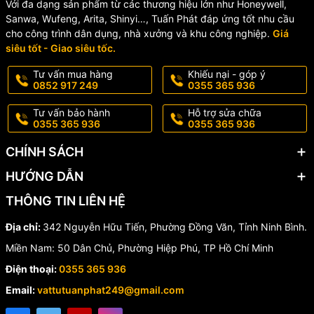
Với đa dạng sản phẩm từ các thương hiệu lớn như Honeywell,
WUfeng
Sanwa, Wufeng, Arita, Shinyi…, Tuấn Phát đáp ứng tốt nhu cầu
cho công trình dân dụng, nhà xưởng và khu công nghiệp.
Giá
Năm 1971:
WUFENG Taiwan được thành lập với diện tích
siêu tốt - Giao siêu tốc.
20.000m², chuyên sản xuất vòi nước, van nước cao cấp.
Tư vấn mua hàng
Khiếu nại - góp ý
0852 917 249
0355 365 936
Gia công theo hướng OEM cho các thương hiệu thiết bị vệ
sinh lớn trên thế giới.
Tư vấn bảo hành
Hỗ trợ sửa chữa
0355 365 936
0355 365 936
Áp dụng công nghệ hiện đại với lò cảm ứng tự động và máy
tiện CNC, đạt chứng nhận CSA & UPC của Mỹ và Canada.
CHÍNH SÁCH
Năm 1999:
Thành lập công ty liên doanh WUFENG Việt Nam
HƯỚNG DẪN
với vốn đầu tư ban đầu 1.050.000 USD, mở rộng sản xuất phụ
kiện ngành nước.
THÔNG TIN LIÊN HỆ
Đạt tiêu chuẩn NSF (Mỹ) và tăng vốn đầu tư lên 4 triệu USD.
Địa chỉ:
342 Nguyễn Hữu Tiến, Phường Đồng Văn, Tỉnh Ninh Bình.
Miền Nam: 50 Dân Chủ, Phường Hiệp Phú, TP Hồ Chí Minh
Được trao cúp vàng thương hiệu hội nhập quốc tế.
Điện thoại:
0355 365 936
Đầu tư dây chuyền máy móc hiện đại: máy ép nhựa, máy in
laser, dây chuyền xi mạ trị giá 500.000 USD và lò đúc trung
Email:
vattutuanphat249@gmail.com
tần.