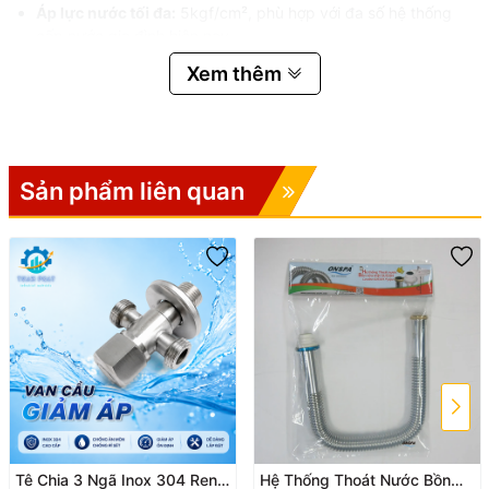
Áp lực nước tối đa:
5kgf/cm², phù hợp với đa số hệ thống
cấp nước gia đình hiện nay.
Xem thêm
Thiết kế tay âm:
Mang lại sự tiện lợi, thao tác nhẹ nhàng và
thẩm mỹ cao cho không gian phòng tắm.
Đầu xịt:
Nhựa cao cấp phủ xi ty đồng tăng tuổi thọ, chống
mài mòn và giúp tia nước phun mạnh, đều.
Sản phẩm liên quan
Ưu Điểm Nổi Bật
Chất liệu cao cấp, bền lâu:
Sử dụng inox 304 và nhựa ABS
chất lượng, chống rỉ sét, phù hợp môi trường ẩm ướt.
Thiết kế tiện lợi:
Tay âm dễ cầm, dây xoắn linh hoạt, giúp
thao tác nhanh gọn, không gây rối.
Lắp đặt đơn giản:
Phù hợp với hầu hết các hệ thống cấp nước
thông thường.
Tia nước mạnh, tiết kiệm nước:
Áp lực ổn định, giúp vệ sinh
Tê Chia 3 Ngã Inox 304 Ren
Hệ Thống Thoát Nước Bồn