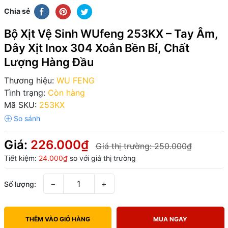
Chia sẻ
Bộ Xịt Vệ Sinh WUfeng 253KX – Tay Âm,
Dây Xịt Inox 304 Xoắn Bền Bỉ, Chất
Lượng Hàng Đầu
Thương hiệu:
WU FENG
Tình trạng:
Còn hàng
Mã SKU:
253KX
Giá:
226.000₫
Giá thị trường:
250.000₫
Tiết kiệm:
24.000₫
so với giá thị trường
−
+
Số lượng:
THÊM VÀO GIỎ HÀNG
MUA NGAY