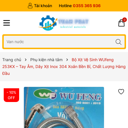
Tài khoản
Hotline
0355 365 936
0
Trang chủ
Phụ kiện nhà tắm
Bộ Xịt Vệ Sinh WUfeng
253KX – Tay Âm, Dây Xịt Inox 304 Xoắn Bền Bỉ, Chất Lượng Hàng
Đầu
- 10%
OFF