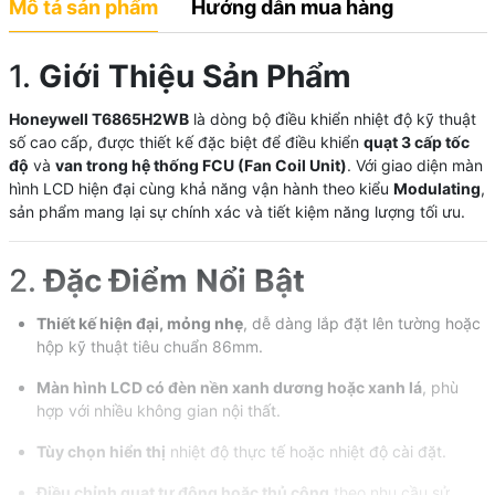
Mô tả sản phẩm
Hướng dẫn mua hàng
1.
Giới Thiệu Sản Phẩm
Honeywell T6865H2WB
là dòng bộ điều khiển nhiệt độ kỹ thuật
số cao cấp, được thiết kế đặc biệt để điều khiển
quạt 3 cấp tốc
độ
và
van trong hệ thống FCU (Fan Coil Unit)
. Với giao diện màn
hình LCD hiện đại cùng khả năng vận hành theo kiểu
Modulating
,
sản phẩm mang lại sự chính xác và tiết kiệm năng lượng tối ưu.
2.
Đặc Điểm Nổi Bật
Thiết kế hiện đại, mỏng nhẹ
, dễ dàng lắp đặt lên tường hoặc
hộp kỹ thuật tiêu chuẩn 86mm.
Màn hình LCD có đèn nền xanh dương hoặc xanh lá
, phù
hợp với nhiều không gian nội thất.
Tùy chọn hiển thị
nhiệt độ thực tế hoặc nhiệt độ cài đặt.
Điều chỉnh quạt tự động hoặc thủ công
theo nhu cầu sử