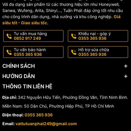
T6865H2WB?
Với đa dạng sản phẩm từ các thương hiệu lớn như Honeywell,
Sanwa, Wufeng, Arita, Shinyi…, Tuấn Phát đáp ứng tốt nhu cầu
cho công trình dân dụng, nhà xưởng và khu công nghiệp.
Giá
✅ Thương hiệu uy tín toàn cầu –
Honeywell
siêu tốt - Giao siêu tốc.
✅ Thiết kế đẹp, hiện đại, dễ sử dụng
✅ Tiết kiệm năng lượng – thân thiện môi trường
Tư vấn mua hàng
Khiếu nại - góp ý
✅ Dễ dàng cài đặt, vận hành và bảo trì
0852 917 249
0355 365 936
✅ Chính hãng 100%, đầy đủ
CO/CQ
,
bảo hành 12 tháng
Tư vấn bảo hành
Hỗ trợ sửa chữa
0355 365 936
0355 365 936
🛒
Đặt Mua Ngay Tại VẬT TƯ
CHÍNH SÁCH
TUẤN PHÁT
HƯỚNG DẪN
THÔNG TIN LIÊN HỆ
Hàng mới 100%, giá tốt nhất thị trường
Địa chỉ:
342 Nguyễn Hữu Tiến, Phường Đồng Văn, Tỉnh Ninh Bình.
Giao hàng toàn quốc:
Hỏa tốc – tiết kiệm – linh hoạt
Miền Nam: 50 Dân Chủ, Phường Hiệp Phú, TP Hồ Chí Minh
Xuất hóa đơn VAT đầy đủ
Điện thoại:
0355 365 936
Hỗ trợ kỹ thuật, tư vấn lắp đặt tận tình
Email:
vattutuanphat249@gmail.com