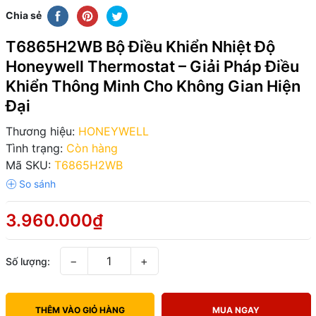
Chia sẻ
T6865H2WB Bộ Điều Khiển Nhiệt Độ
Honeywell Thermostat – Giải Pháp Điều
Khiển Thông Minh Cho Không Gian Hiện
Đại
Thương hiệu:
HONEYWELL
Tình trạng:
Còn hàng
Mã SKU:
T6865H2WB
3.960.000₫
−
+
Số lượng:
THÊM VÀO GIỎ HÀNG
MUA NGAY