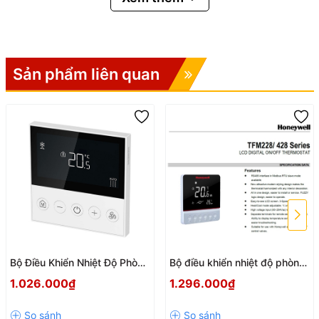
✅
Màn hình LCD rõ nét
, hiển thị nhiệt độ phòng và trạng thái
hoạt động.
✅
Chế độ Occupancy Mode
tiết kiệm điện năng khi phòng
không có người.
Sản phẩm liên quan
✅
Thiết kế gọn gàng
, dễ lắp đặt trên hộp âm tường tiêu
chuẩn.
Thông số kỹ thuật chính
Nguồn điện: 90 – 264 VAC, 50/60 Hz
Kiểu điều khiển: ON/OFF (SPST) cho van nước, 3 cấp tốc độ
quạt
Độ chính xác: ±0.5 °C tại 25 °C
Bộ Điều Khiển Nhiệt Độ Phòng
Bộ điều khiển nhiệt độ phòng
Nhiệt độ môi trường hoạt động: 5 ~ 45 °C
Siemens RDQ400 Chính Hãng
TFM228N/U dùng cho FCU
1.026.000₫
1.296.000₫
– Điều Khiển Quạt 3 Tốc Độ
Kích thước lắp đặt: 86x86 mm, khoảng cách lỗ bắt vít 60 mm
Cho Dàn Lạnh FCU 2 Ống (Có
VAT)