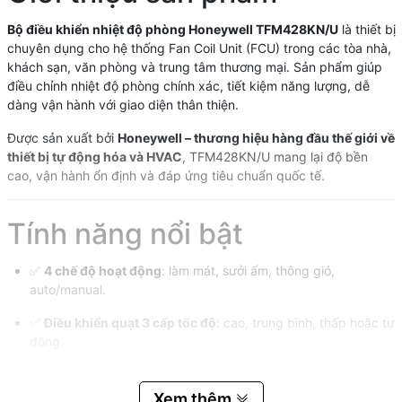
Bộ điều khiển nhiệt độ phòng Honeywell TFM428KN/U
là thiết bị
chuyên dụng cho hệ thống Fan Coil Unit (FCU) trong các tòa nhà,
khách sạn, văn phòng và trung tâm thương mại. Sản phẩm giúp
điều chỉnh nhiệt độ phòng chính xác, tiết kiệm năng lượng, dễ
dàng vận hành với giao diện thân thiện.
Được sản xuất bởi
Honeywell – thương hiệu hàng đầu thế giới về
thiết bị tự động hóa và HVAC
, TFM428KN/U mang lại độ bền
cao, vận hành ổn định và đáp ứng tiêu chuẩn quốc tế.
Tính năng nổi bật
✅
4 chế độ hoạt động
: làm mát, sưởi ấm, thông gió,
auto/manual.
✅
Điều khiển quạt 3 cấp tốc độ
: cao, trung bình, thấp hoặc tự
động.
✅
Dải nhiệt độ cài đặt
: 5 ~ 45 °C, hiển thị chính xác ±0.5 °C.
Xem thêm