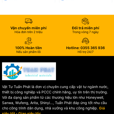
Công suất tải quạt: 5A (tải trở), 2A (tải cảm ứng)
Ứng dụng thực tế
Vận chuyển miễn phí
Đổi trả miễn phí
Bộ điều khiển Honeywell TFM428KN/U thường được sử dụng cho:
Hóa đơn trên 2 triệu
Trong vòng 7 ngày
Hệ thống
điều hòa trung tâm FCU
tại khách sạn, resort
Tòa nhà văn phòng, trung tâm thương mại
100% Hoàn tiền
Hotline: 0355 365 936
Nếu sản phẩm lỗi
Hỗ trợ 24/7
Chung cư, căn hộ cao cấp
Nhà máy, khu công nghiệp
Mua Bộ điều khiển FCU
Vật Tư Tuấn Phát là đơn vị chuyên cung cấp vật tư ngành nước,
Honeywell TFM428KN/U
thiết bị công nghiệp và PCCC chính hãng, uy tín trên thị trường.
Với đa dạng sản phẩm từ các thương hiệu lớn như Honeywell,
Sanwa, Wufeng, Arita, Shinyi…, Tuấn Phát đáp ứng tốt nhu cầu
Nếu bạn đang tìm nơi
bán bộ điều khiển FCU Honeywell chính
cho công trình dân dụng, nhà xưởng và khu công nghiệp.
Giá
hãng
, hãy đến với
Vật Tư Tuấn Phát – Hà Nam
.
siêu tốt - Giao siêu tốc.