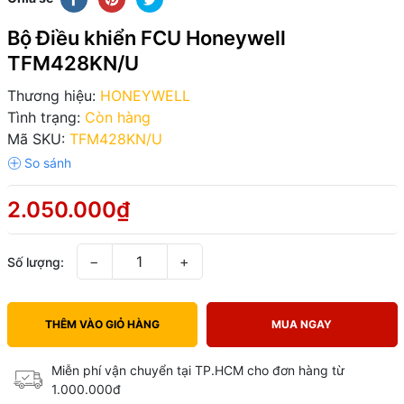
Bộ Điều khiển FCU Honeywell
TFM428KN/U
Thương hiệu:
HONEYWELL
Tình trạng:
Còn hàng
Mã SKU:
TFM428KN/U
2.050.000₫
−
+
Số lượng:
THÊM VÀO GIỎ HÀNG
MUA NGAY
Miễn phí vận chuyển tại TP.HCM cho đơn hàng từ
1.000.000đ