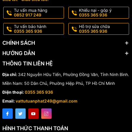
🏬 Địa chỉ:
342 Nguyễn Hữu Tiến, Đồng Văn, Duy Tiên, Hà
Tư vấn mua hàng
Khiếu nại - góp ý
Nam
0852 917 249
0355 365 936
✅ Hàng chính hãng Honeywell, đầy đủ CO, CQ
Tư vấn bảo hành
Hỗ trợ sửa chữa
0355 365 936
0355 365 936
✅ Giá tốt cho công trình & dự án
CHÍNH SÁCH
✅ Giao hàng toàn quốc – nhanh chóng, an toàn
HƯỚNG DẪN
✅ Hỗ trợ kỹ thuật, tư vấn lắp đặt tận tình
THÔNG TIN LIÊN HỆ
Liên hệ ngay
Địa chỉ:
342 Nguyễn Hữu Tiến, Phường Đồng Văn, Tỉnh Ninh Bình.
Miền Nam: 50 Dân Chủ, Phường Hiệp Phú, TP Hồ Chí Minh
📞 Hotline:
0355 365 936
Điện thoại:
0355 365 936
🌐 Website:
vattutuanphat.com
Email:
vattutuanphat249@gmail.com
👉
Bộ điều khiển FCU Honeywell TFM428KN/U – lựa chọn thông
minh cho hệ thống điều hòa trung tâm, mua ngay tại Vật Tư
Tuấn Phát để nhận giá ưu đãi nhất!
HÌNH THỨC THANH TOÁN