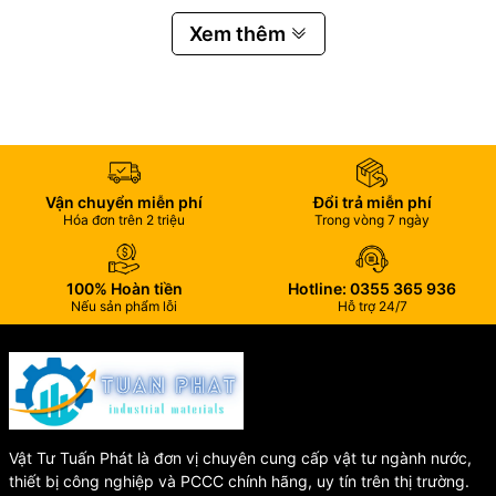
✅ Bề mặt bền đẹp, chống ăn mòn bởi môi trường ẩm ướt.
Xem thêm
⚙️ Thông số kỹ thuật
🔹 Thương hiệu:
Taiwan Plastic
🔹 Loại sản phẩm: Rắc co nhựa UU u-PVC
🔹 Chất liệu: Nhựa u-PVC
Vận chuyển miễn phí
Đổi trả miễn phí
🔹 Kích thước: 21mm-114mm
Hóa đơn trên 2 triệu
Trong vòng 7 ngày
🔹 Áp lực làm việc:
10 kg/cm²
🔹 Nhiệt độ làm việc: Điều kiện nhiệt độ bình thường
🔹 Độ mềm Vicat:
> 75°C
100% Hoàn tiền
Hotline: 0355 365 936
Nếu sản phẩm lỗi
Hỗ trợ 24/7
🛠️ Ứng dụng
🔹 Hệ thống cấp nước sinh hoạt.
🔹 Hệ thống thoát nước.
Vật Tư Tuấn Phát là đơn vị chuyên cung cấp vật tư ngành nước,
🔹 Đường ống tưới tiêu nông nghiệp.
thiết bị công nghiệp và PCCC chính hãng, uy tín trên thị trường.