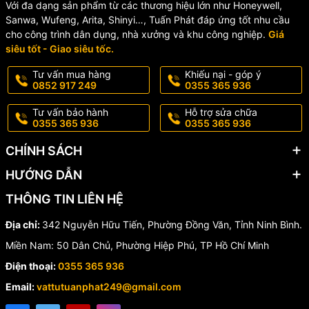
Với đa dạng sản phẩm từ các thương hiệu lớn như Honeywell,
🔹 Hệ thống xử lý nước.
Sanwa, Wufeng, Arita, Shinyi…, Tuấn Phát đáp ứng tốt nhu cầu
cho công trình dân dụng, nhà xưởng và khu công nghiệp.
Giá
🔹 Đường ống nhà máy, xưởng sản xuất.
siêu tốt - Giao siêu tốc.
🔹 Các công trình dân dụng và công nghiệp.
Tư vấn mua hàng
Khiếu nại - góp ý
0852 917 249
0355 365 936
💎 Ưu điểm khi sử dụng rắc
Tư vấn bảo hành
Hỗ trợ sửa chữa
0355 365 936
0355 365 936
co nhựa UU
Taiwan Plastic
CHÍNH SÁCH
✔️ Chống rò rỉ nước tối ưu.
HƯỚNG DẪN
✔️ Chịu va đập tốt, tuổi thọ cao.
THÔNG TIN LIÊN HỆ
✔️ Không bị oxy hóa hay gỉ sét.
Địa chỉ:
342 Nguyễn Hữu Tiến, Phường Đồng Văn, Tỉnh Ninh Bình.
✔️ Tiết kiệm chi phí bảo trì.
Miền Nam: 50 Dân Chủ, Phường Hiệp Phú, TP Hồ Chí Minh
Điện thoại:
0355 365 936
✔️ Dễ dàng thay thế hoặc tháo lắp khi cần sửa chữa.
Email:
vattutuanphat249@gmail.com
✔️ Giá thành hợp lý, phù hợp nhiều công trình.