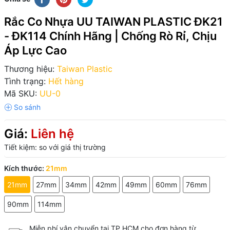
Rắc Co Nhựa UU TAIWAN PLASTIC ĐK21
- ĐK114 Chính Hãng | Chống Rò Rỉ, Chịu
Áp Lực Cao
Thương hiệu:
Taiwan Plastic
Tình trạng:
Hết hàng
Mã SKU:
UU-0
Giá:
Liên hệ
Tiết kiệm:
so với giá thị trường
Kích thước:
21mm
21mm
27mm
34mm
42mm
49mm
60mm
76mm
90mm
114mm
Miễn phí vận chuyển tại TP.HCM cho đơn hàng từ