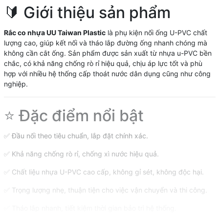
🔰 Giới thiệu sản phẩm
Rắc co nhựa UU
Taiwan Plastic
là phụ kiện nối ống U-PVC chất
lượng cao, giúp kết nối và tháo lắp đường ống nhanh chóng mà
không cần cắt ống. Sản phẩm được sản xuất từ nhựa u-PVC bền
chắc, có khả năng chống rò rỉ hiệu quả, chịu áp lực tốt và phù
hợp với nhiều hệ thống cấp thoát nước dân dụng cũng như công
nghiệp.
⭐ Đặc điểm nổi bật
✅ Đầu nối theo tiêu chuẩn, lắp đặt chính xác.
✅ Khả năng chống rò rỉ, chống xì nước hiệu quả.
✅ Chất liệu nhựa U-PVC cao cấp, không gỉ sét, không độc hại.
✅ Trọng lượng nhẹ, thuận tiện cho việc vận chuyển và thi công.
✅ Tháo lắp nhanh, tiết kiệm thời gian bảo trì hệ thống.