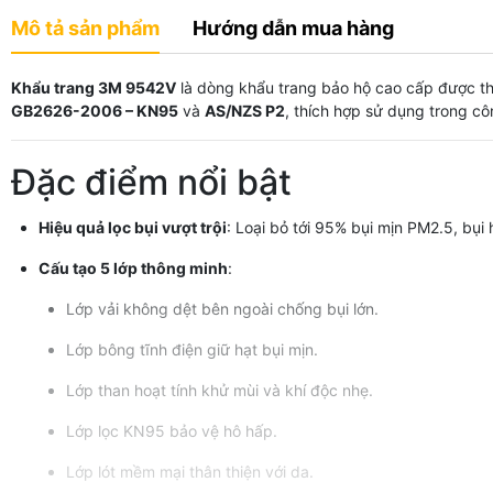
Mô tả sản phẩm
Hướng dẫn mua hàng
Khẩu trang 3M 9542V
là dòng khẩu trang bảo hộ cao cấp được thi
GB2626-2006 – KN95
và
AS/NZS P2
, thích hợp sử dụng trong cô
Đặc điểm nổi bật
Hiệu quả lọc bụi vượt trội
: Loại bỏ tới 95% bụi mịn PM2.5, bụi 
Cấu tạo 5 lớp thông minh
:
Lớp vải không dệt bên ngoài chống bụi lớn.
Lớp bông tĩnh điện giữ hạt bụi mịn.
Lớp than hoạt tính khử mùi và khí độc nhẹ.
Lớp lọc KN95 bảo vệ hô hấp.
Lớp lót mềm mại thân thiện với da.