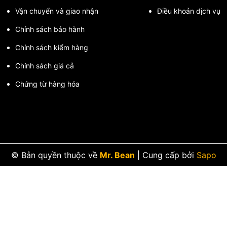
Vận chuyển và giao nhận
Điều khoản dịch vụ
Chính sách bảo hành
hông khí.
Chính sách kiểm hàng
giúp bạn yên tâm làm việc trong môi trường nhiều bụi và ô nhiễm.
Chính sách giá cả
Chứng từ hàng hóa
© Bản quyền thuộc về
Mr. Bean
|
Cung cấp bởi
Sapo