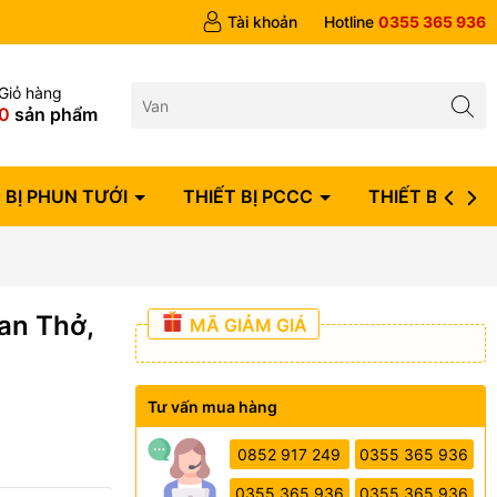
ngày
Tài khoản
Hotline
0355 365 936
Giỏ hàng
0
sản phẩm
 BỊ PHUN TƯỚI
THIẾT BỊ PCCC
THIẾT BỊ ĐIỆN
an Thở,
MÃ GIẢM GIÁ
Tư vấn mua hàng
0852 917 249
0355 365 936
0355 365 936
0355 365 936