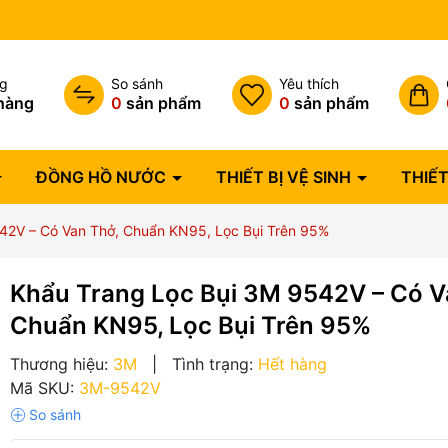
Bảo hành lỗi 1 đổi 1 trong 07 
ng
So sánh
Yêu thích
hàng
0
sản phẩm
0
sản phẩm
ĐỒNG HỒ NƯỚC
THIẾT BỊ VỆ SINH
THIẾT
42V – Có Van Thở, Chuẩn KN95, Lọc Bụi Trên 95%
Khẩu Trang Lọc Bụi 3M 9542V – Có V
Chuẩn KN95, Lọc Bụi Trên 95%
Thương hiệu:
3M
|
Tình trạng:
Hết hàng
Mã SKU:
3M-9542V