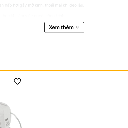
ăn hấp hơi gây mờ kính, thoải mái khi đeo lâu.
theo khi làm việc ngoài công trình.
, hạn chế bụi lọt vào.
Xem thêm
sử dụng dài.
cơ kích ứng da.
hoạt tính, Lớp lọc KN95, Lớp lót da