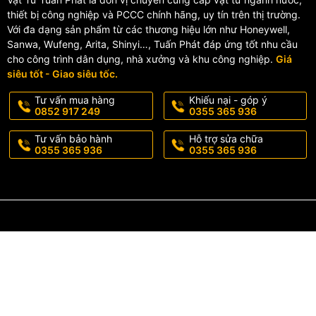
thiết bị công nghiệp và PCCC chính hãng, uy tín trên thị trường.
Ngành cơ khí, luyện kim, gỗ, sơn, hàn cắt kim loại.
Với đa dạng sản phẩm từ các thương hiệu lớn như Honeywell,
Sanwa, Wufeng, Arita, Shinyi…, Tuấn Phát đáp ứng tốt nhu cầu
Môi trường y tế, phòng dịch, khu vực nhiều khói bụi, ô nhiễm k
cho công trình dân dụng, nhà xưởng và khu công nghiệp.
Giá
siêu tốt - Giao siêu tốc.
👉
Khẩu trang 3M 9542V
là lựa chọn tối ưu để bảo vệ hệ hô hấp, 
Tư vấn mua hàng
Khiếu nại - góp ý
0852 917 249
0355 365 936
Tư vấn bảo hành
Hỗ trợ sửa chữa
0355 365 936
0355 365 936