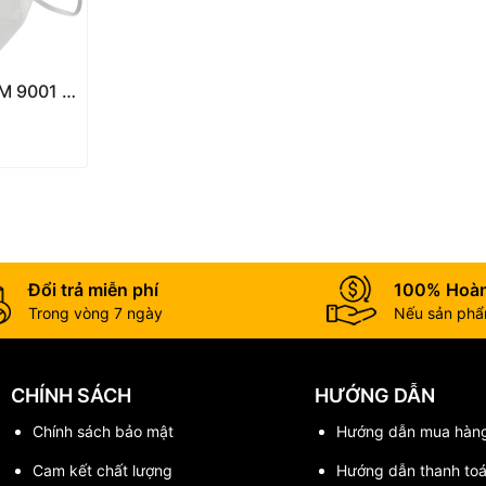
i, khói, mùi hữu cơ
M 9001 –
 Hô Hấp
uản
Đổi trả miễn phí
100% Hoàn
Trong vòng 7 ngày
Nếu sản phẩm
bao bì).
rang.
CHÍNH SÁCH
HƯỚNG DẪN
Chính sách bảo mật
Hướng dẫn mua hàn
Cam kết chất lượng
Hướng dẫn thanh to