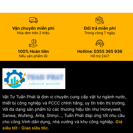
Vận chuyển miễn phí
Đổi trả miễn phí
Hóa đơn trên 2 triệu
Trong vòng 7 ngày
100% Hoàn tiền
Hotline: 0355 365 936
Nếu sản phẩm lỗi
Hỗ trợ 24/7
Vật Tư Tuấn Phát là đơn vị chuyên cung cấp vật tư ngành nước,
thiết bị công nghiệp và PCCC chính hãng, uy tín trên thị trường.
Với đa dạng sản phẩm từ các thương hiệu lớn như Honeywell,
Sanwa, Wufeng, Arita, Shinyi…, Tuấn Phát đáp ứng tốt nhu cầu
cho công trình dân dụng, nhà xưởng và khu công nghiệp.
Giá
siêu tốt - Giao siêu tốc.