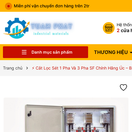
Miễn phí vận chuyển đơn hàng trên 2tr
Hệ thố
2
cửa 
THƯƠNG HIỆU
Danh mục sản phẩm
Catalog sản phẩm
VẬT TƯ NGÀNH NƯỚC
THIẾT BỊ NHÀ BẾP
THIẾT BỊ HVAC
VAN CÔNG NGHIỆP
THIẾT BỊ ĐIỆN
THIẾT BỊ PCCC
THIẾT BỊ PHUN TƯỚI
THIẾT BỊ VỆ SINH
ĐỒNG HỒ NƯỚC
THƯƠNG HIỆU
Trang chủ
⚡ Cắt Lọc Sét 1 Pha Và 3 Pha SF Chính Hãng Úc – B