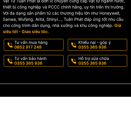
Vật Tư Tuấn Phát là đơn vị chuyên cung cấp vật tư ngành nước,
thiết bị công nghiệp và PCCC chính hãng, uy tín trên thị trường.
🔹 SF332A-NE
Với đa dạng sản phẩm từ các thương hiệu lớn như Honeywell,
Sanwa, Wufeng, Arita, Shinyi…, Tuấn Phát đáp ứng tốt nhu cầu
cho công trình dân dụng, nhà xưởng và khu công nghiệp.
Giá
⚙️ Hệ thống: 3 pha
siêu tốt - Giao siêu tốc.
⚙️ Dòng tải: 32A
⚡ Khả năng cắt dòng xung sét: 32kA (8/20µs)
Tư vấn mua hàng
Khiếu nại - góp ý
⚡ Bảo vệ N-E: 100kA (10/350µs)
0852 917 249
0355 365 936
Tư vấn bảo hành
Hỗ trợ sửa chữa
🔹 SF363A-NE
0355 365 936
0355 365 936
⚙️ Hệ thống: 3 pha
⚙️ Dòng tải: 63A
⚡ Khả năng cắt dòng xung sét: 32kA (8/20µs)
⚡ Bảo vệ N-E: 100kA (10/350µs)
🔹 SF3125A-NE
⚙️ Hệ thống: 3 pha