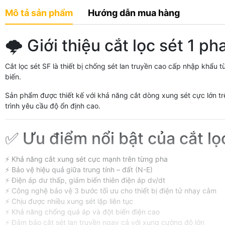
Mô tả sản phẩm
Hướng dẫn mua hàng
🌩️ Giới thiệu cắt lọc sét 1 p
Cắt lọc sét SF là thiết bị chống sét lan truyền cao cấp nhập khẩu
biến.
Sản phẩm được thiết kế với khả năng cắt dòng xung sét cực lớn tr
trình yêu cầu độ ổn định cao.
✅ Ưu điểm nổi bật của cắt lọ
⚡ Khả năng cắt xung sét cực mạnh trên từng pha
⚡ Bảo vệ hiệu quả giữa trung tính – đất (N-E)
⚡ Điện áp dư thấp, giảm biến thiên điện áp dv/dt
⚡ Công nghệ bảo vệ 3 bước tối ưu cho thiết bị điện tử nhạy cảm
⚡ Chịu được nhiều xung sét lặp liên tục
⚡ Khả năng chống quá áp và đột biến điện cao
⚡ Đảm bảo cắt sét lan truyền ngay cả với xung cường độ lớn