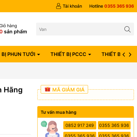
ngày
Tài khoản
Hotline
0355 365 936
Giỏ hàng
0
sản phẩm
 BỊ PHUN TƯỚI
THIẾT BỊ PCCC
THIẾT BỊ ĐIỆN
nh Hãng
MÃ GIẢM GIÁ
Tư vấn mua hàng
0852 917 249
0355 365 936
0355 365 936
0355 365 936