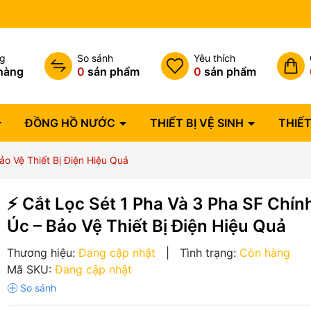
Bảo hành lỗi 1 đổi 1 trong 07 
ng
So sánh
Yêu thích
hàng
0
sản phẩm
0
sản phẩm
ĐỒNG HỒ NƯỚC
THIẾT BỊ VỆ SINH
THIẾT
ảo Vệ Thiết Bị Điện Hiệu Quả
⚡ Cắt Lọc Sét 1 Pha Và 3 Pha SF Chí
Úc – Bảo Vệ Thiết Bị Điện Hiệu Quả
Thương hiệu:
Đang cập nhật
|
Tình trạng:
Còn hàng
Mã SKU:
Đang cập nhật