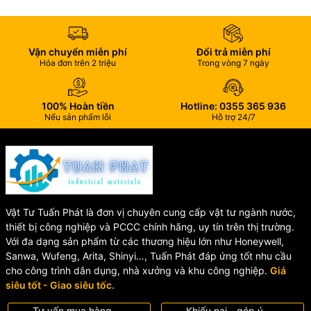
Vận chuyển miễn phí
Đổi trả miễn phí
Hóa đơn trên 2 triệu
Trong vòng 7 ngày
100% Hoàn tiền
Hotline: 0355 365 936
Nếu sản phẩm lỗi
Hỗ trợ 24/7
Vật Tư Tuấn Phát là đơn vị chuyên cung cấp vật tư ngành nước,
thiết bị công nghiệp và PCCC chính hãng, uy tín trên thị trường.
Với đa dạng sản phẩm từ các thương hiệu lớn như Honeywell,
Sanwa, Wufeng, Arita, Shinyi…, Tuấn Phát đáp ứng tốt nhu cầu
cho công trình dân dụng, nhà xưởng và khu công nghiệp.
Giá
siêu tốt - Giao siêu tốc.
Tư vấn mua hàng
Khiếu nại - góp ý