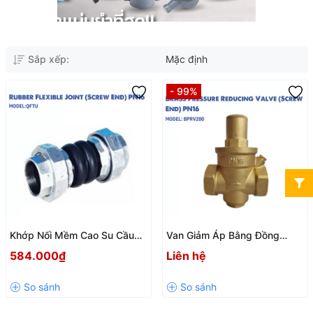
Sắp xếp:
Mặc định
- 99%
Khớp Nối Mềm Cao Su Cầu
Van Giảm Áp Bằng Đồng
Đôi Q-Flex QFTU – Giải Pháp
Dùng Cho Nước BPRV200
584.000₫
Liên hệ
Chống Rung Hiệu Quả Cho
Arita Malaysia – Chính Hãng
Đường Ống
Nhập Khẩu