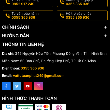
0852 917 249
0355 365 936
Tư vấn bảo hành
Hỗ trợ sửa chữa
0355 365 936
0355 365 936
CHÍNH SÁCH
HƯỚNG DẪN
THÔNG TIN LIÊN HỆ
Địa chỉ:
342 Nguyễn Hữu Tiến, Phường Đồng Văn, Tỉnh Ninh Bình.
Miền Nam: 50 Dân Chủ, Phường Hiệp Phú, TP Hồ Chí Minh
Điện thoại:
0355 365 936
Email:
vattutuanphat249@gmail.com
HÌNH THỨC THANH TOÁN