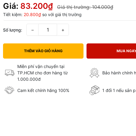
Giá:
83.200₫
Giá thị trường:
104.000₫
Tiết kiệm:
20.800₫
so với giá thị trường
−
+
Số lượng:
THÊM VÀO GIỎ HÀNG
MUA NGA
Miễn phí vận chuyển tại
TP.HCM cho đơn hàng từ
Bảo hành chính 
1.000.000đ
Cam kết chính hãng 100%
1 đổi 1 nếu sản p