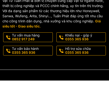
Vật Tư Tuấn Phát là đơn vị chuyên cung cấp vật tư ngành nước,
thiết bị công nghiệp và PCCC chính hãng, uy tín trên thị trường.
Ứng dụng của cầu dao tự động M
Với đa dạng sản phẩm từ các thương hiệu lớn như Honeywell,
Sanwa, Wufeng, Arita, Shinyi…, Tuấn Phát đáp ứng tốt nhu cầu
Sản phẩm
MCB Fuji BCL63E0CG-1P006
được sử dụng rộng rãi t
cho công trình dân dụng, nhà xưởng và khu công nghiệp.
Giá
siêu tốt - Giao siêu tốc.
Hệ thống điện
nhà ở, căn hộ, biệt thự
Tư vấn mua hàng
Khiếu nại - góp ý
Tủ điện
văn phòng, nhà xưởng, trung tâm thương mại
0852 917 249
0355 365 936
Các hệ thống điện công nghiệp yêu cầu độ tin cậy cao
Tư vấn bảo hành
Hỗ trợ sửa chữa
0355 365 936
0355 365 936
Vì sao nên chọn MCB Fuji Electri
Sản phẩm chính hãng 100%
, đầy đủ CO/CQ
Giá cả cạnh tranh
, chiết khấu tốt cho đơn hàng số lượng
Tư vấn kỹ thuật chuyên sâu
, hỗ trợ chọn đúng thiết bị phù hợ
Giao hàng toàn quốc
, nhanh chóng và đúng hẹn
👉
Liên hệ ngay với TUẤN PHÁT
để nhận báo giá tốt nhất cho sả