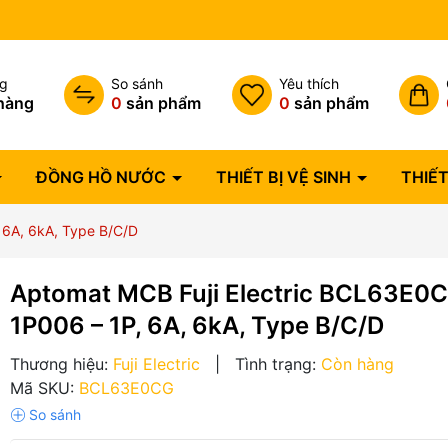
Bảo hành lỗi 1 đổi 1 trong 07 
ng
So sánh
Yêu thích
hàng
0
sản phẩm
0
sản phẩm
ĐỒNG HỒ NƯỚC
THIẾT BỊ VỆ SINH
THIẾT
 6A, 6kA, Type B/C/D
Aptomat MCB Fuji Electric BCL63E0
1P006 – 1P, 6A, 6kA, Type B/C/D
Thương hiệu:
Fuji Electric
|
Tình trạng:
Còn hàng
Mã SKU:
BCL63E0CG