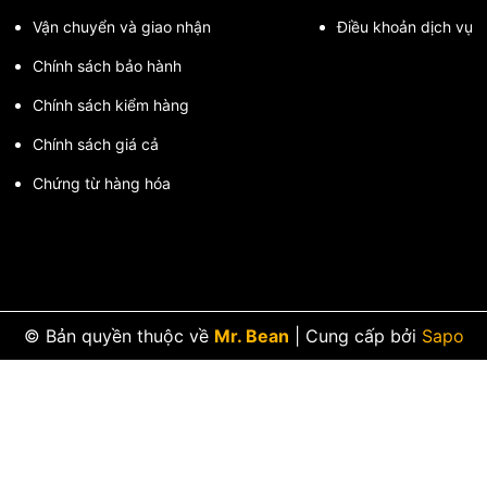
Vận chuyển và giao nhận
Điều khoản dịch vụ
CB Fuji Electric
Chính sách bảo hành
rong:
Chính sách kiểm hàng
Chính sách giá cả
Chứng từ hàng hóa
c tại Tuấn Phát?
© Bản quyền thuộc về
Mr. Bean
|
Cung cấp bởi
Sapo
p nhu cầu
n phẩm
Aptomat MCB Fuji Electric BCL63E0CG-1P006
và nhiều thiế