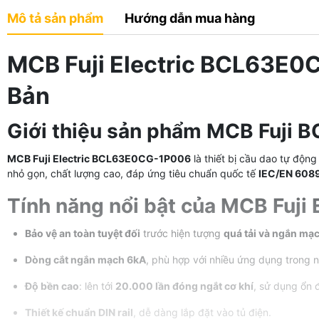
Mô tả sản phẩm
Hướng dẫn mua hàng
MCB Fuji Electric BCL63E0C
Bản
Giới thiệu sản phẩm MCB Fuji
MCB Fuji Electric BCL63E0CG-1P006
là thiết bị cầu dao tự độn
nhỏ gọn, chất lượng cao, đáp ứng tiêu chuẩn quốc tế
IEC/EN 608
Tính năng nổi bật của MCB Fuj
Bảo vệ an toàn tuyệt đối
trước hiện tượng
quá tải và ngắn mạ
Dòng cắt ngắn mạch 6kA
, phù hợp với nhiều ứng dụng trong n
Độ bền cao
: lên tới
20.000 lần đóng ngắt cơ khí
, sử dụng ổn đ
Thiết kế chuẩn DIN rail
, dễ dàng lắp đặt vào tủ điện.