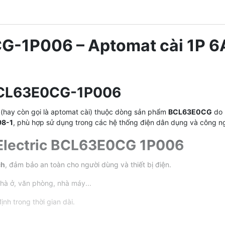
G-1P006 – Aptomat cài 1P 6A
 BCL63E0CG-1P006
g (hay còn gọi là aptomat cài) thuộc dòng sản phẩm
BCL63E0CG
do
98-1
, phù hợp sử dụng trong các hệ thống điện dân dụng và công n
i Electric BCL63E0CG 1P006
ch
, đảm bảo an toàn cho người dùng và thiết bị điện.
hà ở, văn phòng, nhà máy...
ịnh trong thời gian dài.