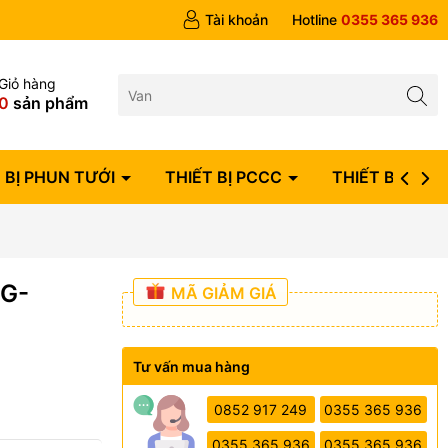
ngày
Tài khoản
Hotline
0355 365 936
Giỏ hàng
0
sản phẩm
 BỊ PHUN TƯỚI
THIẾT BỊ PCCC
THIẾT BỊ ĐIỆN
CG-
MÃ GIẢM GIÁ
Tư vấn mua hàng
0852 917 249
0355 365 936
0355 365 936
0355 365 936