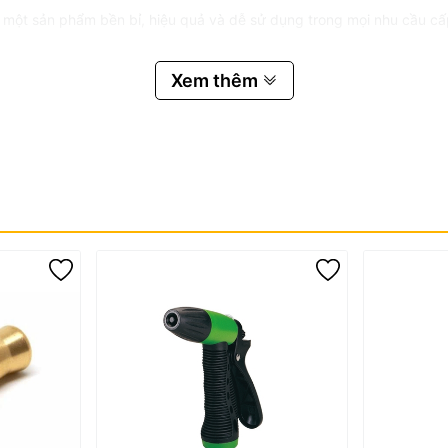
 một sản phẩm bền bỉ, hiệu quả và dễ sử dụng trong mọi nhu cầu cấ
Xem thêm