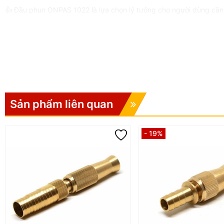
👍 Đầu phun ONPAS 1022 là lựa chọn lý tưởng cho người dùng cần
Sản phẩm liên quan
- 19%