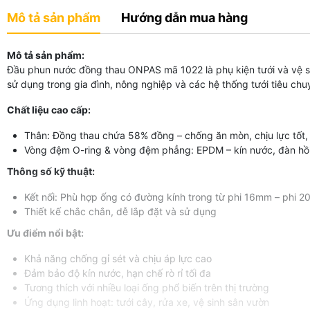
Mô tả sản phẩm
Hướng dẫn mua hàng
Mô tả sản phẩm:
Đầu phun nước đồng thau ONPAS mã 1022 là phụ kiện tưới và vệ sin
sử dụng trong gia đình, nông nghiệp và các hệ thống tưới tiêu chu
Chất liệu cao cấp:
Thân: Đồng thau chứa 58% đồng – chống ăn mòn, chịu lực tốt, 
Vòng đệm O-ring & vòng đệm phẳng: EPDM – kín nước, đàn hồi t
Thông số kỹ thuật:
Kết nối: Phù hợp ống có đường kính trong từ phi 16mm – phi 
Thiết kế chắc chắn, dễ lắp đặt và sử dụng
Ưu điểm nổi bật:
Khả năng chống gỉ sét và chịu áp lực cao
Đảm bảo độ kín nước, hạn chế rò rỉ tối đa
Tương thích với nhiều loại ống phổ biến trên thị trường
Ứng dụng linh hoạt: tưới cây, rửa xe, vệ sinh sân vườn