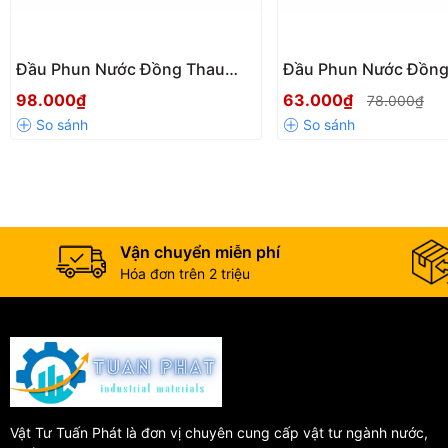
Đầu Phun Nước Đồng Thau
Đầu Phun Nước Đồng
1023 Onpas – Bền Bỉ, Điều
ONPAS 1024 Ø10–Ø1
98.000₫
63.000₫
78.000₫
Chỉnh Lưu Lượng Linh Hoạt
Bền Bỉ, Tia Phun Mạn
Nước
Vận chuyển miễn phí
Hóa đơn trên 2 triệu
Vật Tư Tuấn Phát là đơn vị chuyên cung cấp vật tư ngành nước,