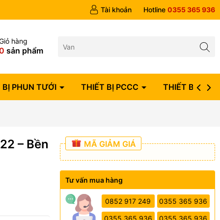
ngày
Tài khoản
Hotline
0355 365 936
Giỏ hàng
0
sản phẩm
 BỊ PHUN TƯỚI
THIẾT BỊ PCCC
THIẾT BỊ ĐIỆN
22 – Bền
MÃ GIẢM GIÁ
Tư vấn mua hàng
0852 917 249
0355 365 936
0355 365 936
0355 365 936