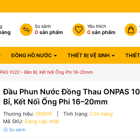
Bảo hành lỗi 1 đổi 1 trong 07 
ng
So sánh
Yêu thích
hàng
0
sản phẩm
0
sản phẩm
ĐỒNG HỒ NƯỚC
THIẾT BỊ VỆ SINH
THIẾT
AS 1022 – Bền Bỉ, Kết Nối Ống Phi 16–20mm
Đầu Phun Nước Đồng Thau ONPAS 10
Bỉ, Kết Nối Ống Phi 16–20mm
Thương hiệu:
ONSPA
|
Tình trạng:
Còn hàng
Mã SKU:
Đang cập nhật