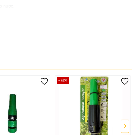
p nước.
- 6%