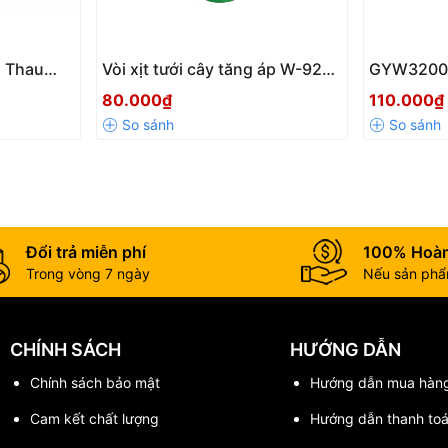
 Thau
Vòi xịt tưới cây tăng áp W-9201
GYW3200-
2mm –
AQUAMATE Đài Loan – Điều
nước nông
80.000₫
110.000₫
h, Kín
chỉnh đa tia, bền bỉ, dễ sử dụng
xoắn , lưu
bằng nhựa
tay , kết 
Đổi trả miễn phí
100% Hoàn
Trong vòng 7 ngày
Nếu sản phẩm
CHÍNH SÁCH
HƯỚNG DẪN
Chính sách bảo mật
Hướng dẫn mua hàn
Cam kết chất lượng
Hướng dẫn thanh to