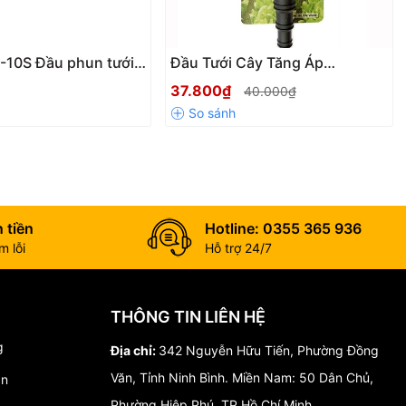
10S Đầu phun tưới
Đầu Tưới Cây Tăng Áp
 nghiệp, chỉnh vặn
GYW3201 AquaMate
37.800₫
40.000₫
 lượng lớn, chất liệu
, điều chỉnh bằng
nối nhanh
 tiền
Hotline: 0355 365 936
 lỗi
Hỗ trợ 24/7
THÔNG TIN LIÊN HỆ
g
Địa chỉ:
342 Nguyễn Hữu Tiến, Phường Đồng
Văn, Tỉnh Ninh Bình. Miền Nam: 50 Dân Chủ,
án
Phường Hiệp Phú, TP Hồ Chí Minh