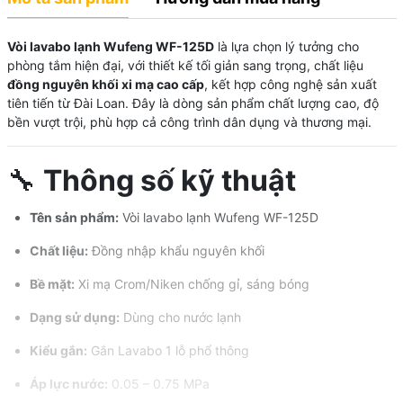
Vòi lavabo lạnh Wufeng WF-125D
là lựa chọn lý tưởng cho
phòng tắm hiện đại, với thiết kế tối giản sang trọng, chất liệu
đồng nguyên khối xi mạ cao cấp
, kết hợp công nghệ sản xuất
tiên tiến từ Đài Loan. Đây là dòng sản phẩm chất lượng cao, độ
bền vượt trội, phù hợp cả công trình dân dụng và thương mại.
🔧
Thông số kỹ thuật
Tên sản phẩm:
Vòi lavabo lạnh Wufeng WF-125D
Chất liệu:
Đồng nhập khẩu nguyên khối
Bề mặt:
Xi mạ Crom/Niken chống gỉ, sáng bóng
Dạng sử dụng:
Dùng cho nước lạnh
Kiểu gắn:
Gắn Lavabo 1 lỗ phổ thông
Áp lực nước:
0.05 – 0.75 MPa