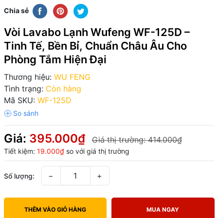
Chia sẻ
Vòi Lavabo Lạnh Wufeng WF-125D –
Tinh Tế, Bền Bỉ, Chuẩn Châu Âu Cho
Phòng Tắm Hiện Đại
Thương hiệu:
WU FENG
Tình trạng:
Còn hàng
Mã SKU:
WF-125D
Giá:
395.000₫
Giá thị trường:
414.000₫
Tiết kiệm:
19.000₫
so với giá thị trường
−
+
Số lượng:
THÊM VÀO GIỎ HÀNG
MUA NGAY