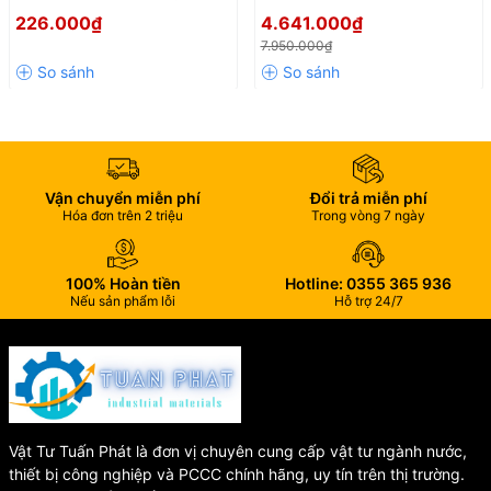
mà đẳng cấp
Wufeng WF-341TT
Tắm Nóng Lạnh 4 Đường
226.000₫
4.641.000₫
Nước Cao Cấp, Thiết Kế Hiện
Kiểu dáng hiện đại, tinh gọn, thích hợp với mọi phong cách nội
7.950.000₫
Đại, Bền Đẹp Vượt Thời Gian
thất phòng tắm.
Vòi được gia công tỉ mỉ với các đường nét mềm mại, tạo điểm
nhấn thanh lịch cho không gian.
🌍
Thân thiện môi trường – Tiết
Vận chuyển miễn phí
Đổi trả miễn phí
kiệm nước hiệu quả
Hóa đơn trên 2 triệu
Trong vòng 7 ngày
Cơ chế kiểm soát dòng chảy giúp tiết kiệm nước mà vẫn đảm
100% Hoàn tiền
Hotline: 0355 365 936
bảo áp lực ổn định.
Nếu sản phẩm lỗi
Hỗ trợ 24/7
Phù hợp với xu hướng sử dụng thiết bị vệ sinh thông minh, tiết
kiệm tài nguyên.
🧰
Lắp đặt nhanh chóng – Dễ sử
dụng
Vật Tư Tuấn Phát là đơn vị chuyên cung cấp vật tư ngành nước,
thiết bị công nghiệp và PCCC chính hãng, uy tín trên thị trường.
Phù hợp với tất cả các dòng lavabo phổ thông trên thị trường.