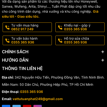
Với đa dạng sản phẩm từ các thương hiệu lớn như Honeywell,
Sanwa, Wufeng, Arita, Shinyi…, Tuấn Phát đáp ứng tốt nhu cầu
Tay gạt nhẹ, êm, không rò rỉ, sử dụng đơn giản kể cả với
cho công trình dân dụng, nhà xưởng và khu công nghiệp.
Giá
người lớn tuổi.
siêu tốt - Giao siêu tốc.
Tư vấn mua hàng
Khiếu nại - góp ý
🏅
Tại sao nên chọn vòi
0852 917 249
0355 365 936
lavabo Wufeng WF-125D?
Tư vấn bảo hành
Hỗ trợ sửa chữa
0355 365 936
0355 365 936
Thương hiệu uy tín hơn 50 năm
từ Đài Loan – đạt chuẩn ISO
CHÍNH SÁCH
9001:2015
HƯỚNG DẪN
Chứng nhận chất lượng quốc tế
: CSA, UPC (Mỹ), NSF (Mỹ)
THÔNG TIN LIÊN HỆ
Bảo hành chính hãng 2 năm
– hỗ trợ kỹ thuật, đổi mới linh
hoạt
Địa chỉ:
342 Nguyễn Hữu Tiến, Phường Đồng Văn, Tỉnh Ninh Bình.
Miền Nam: 50 Dân Chủ, Phường Hiệp Phú, TP Hồ Chí Minh
Giá thành hợp lý
– phù hợp cho cả nhà ở, chung cư và công
trình
Điện thoại:
0355 365 936
Email:
vattutuanphat249@gmail.com
📍
Mua vòi lavabo lạnh