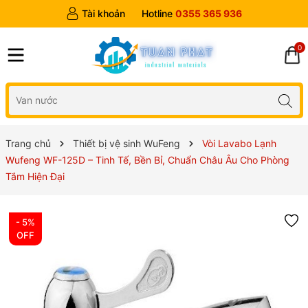
Tài khoản
Hotline
0355 365 936
0
Trang chủ
Thiết bị vệ sinh WuFeng
Vòi Lavabo Lạnh
Wufeng WF-125D – Tinh Tế, Bền Bỉ, Chuẩn Châu Âu Cho Phòng
Tắm Hiện Đại
- 5%
OFF