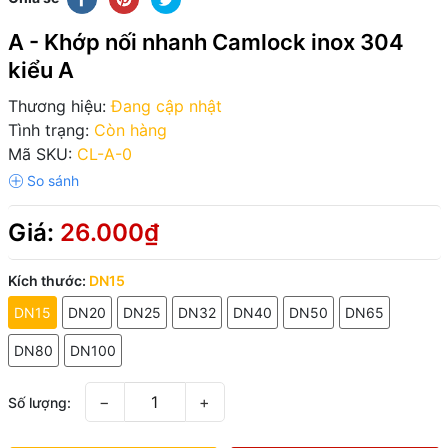
A - Khớp nối nhanh Camlock inox 304
kiểu A
Thương hiệu:
Đang cập nhật
Tình trạng:
Còn hàng
Mã SKU:
CL-A-0
Giá:
26.000₫
Kích thước:
DN15
DN15
DN20
DN25
DN32
DN40
DN50
DN65
DN80
DN100
−
+
Số lượng: