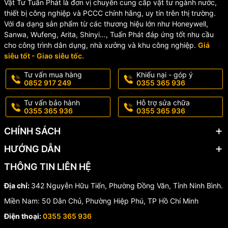
Vật Tư Tuấn Phát là đơn vị chuyên cung cấp vật tư ngành nước,
thiết bị công nghiệp và PCCC chính hãng, uy tín trên thị trường.
Hệ thống dẫn nước sạch và nước thải
: Khớp nối được sử
Với đa dạng sản phẩm từ các thương hiệu lớn như Honeywell,
dụng để kết nối giữa các đường ống trong các hệ thống cấp
Sanwa, Wufeng, Arita, Shinyi…, Tuấn Phát đáp ứng tốt nhu cầu
nước hoặc xử lý nước thải.
cho công trình dân dụng, nhà xưởng và khu công nghiệp.
Giá
siêu tốt - Giao siêu tốc.
Nông nghiệp và tưới tiêu
: Ứng dụng trong các hệ thống tưới
tiêu tự động, kết nối các ống mềm và thiết bị phun tưới.
Tư vấn mua hàng
Khiếu nại - góp ý
0852 917 249
0355 365 936
Ứng dụng trong ngành thực phẩm và dược phẩm
: Khớp nối
inox 304 dễ dàng làm sạch và không bị ảnh hưởng bởi các
Tư vấn bảo hành
Hỗ trợ sửa chữa
hóa chất, rất phù hợp với các yêu cầu vệ sinh trong ngành
0355 365 936
0355 365 936
thực phẩm và dược phẩm.
CHÍNH SÁCH
Lợi ích:
HƯỚNG DẪN
Tiết kiệm thời gian và công sức
: Khớp nối nhanh giúp quá
THÔNG TIN LIÊN HỆ
trình lắp đặt và tháo gỡ các thiết bị trở nên dễ dàng và nhanh
chóng, không cần dụng cụ đặc biệt.
Địa chỉ:
342 Nguyễn Hữu Tiến, Phường Đồng Văn, Tỉnh Ninh Bình.
Miền Nam: 50 Dân Chủ, Phường Hiệp Phú, TP Hồ Chí Minh
Chống ăn mòn và bền bỉ
: Với inox 304, sản phẩm có khả
năng chống lại sự ăn mòn, oxi hóa, giúp tăng tuổi thọ và bảo
Điện thoại:
0355 365 936
vệ hệ thống khỏi sự hư hại.