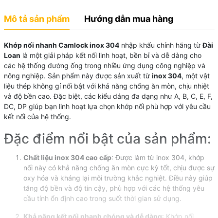
Mô tả sản phẩm
Hướng dẫn mua hàng
Khớp nối nhanh Camlock inox 304
nhập khẩu chính hãng từ
Đài
Loan
là một giải pháp kết nối linh hoạt, bền bỉ và dễ dàng cho
các hệ thống đường ống trong nhiều ứng dụng công nghiệp và
nông nghiệp. Sản phẩm này được sản xuất từ
inox 304
, một vật
liệu thép không gỉ nổi bật với khả năng chống ăn mòn, chịu nhiệt
và độ bền cao. Đặc biệt, các kiểu dáng đa dạng như A, B, C, E, F,
DC, DP giúp bạn linh hoạt lựa chọn khớp nối phù hợp với yêu cầu
kết nối của hệ thống.
Đặc điểm nổi bật của sản phẩm:
Chất liệu inox 304 cao cấp
: Được làm từ inox 304, khớp
nối này có khả năng chống ăn mòn cực kỳ tốt, chịu được sự
oxy hóa và kháng lại môi trường khắc nghiệt. Điều này giúp
tăng độ bền và độ tin cậy, phù hợp với các hệ thống yêu
cầu tính ổn định cao trong suốt thời gian sử dụng.
Khả năng kết nối nhanh chóng và dễ dàng
: Khớp nối