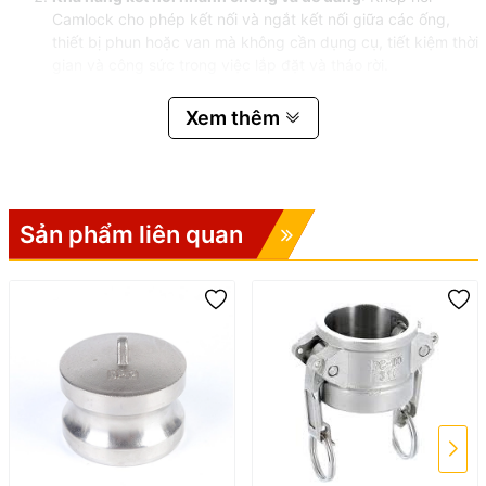
Camlock cho phép kết nối và ngắt kết nối giữa các ống,
thiết bị phun hoặc van mà không cần dụng cụ, tiết kiệm thời
gian và công sức trong việc lắp đặt và tháo rời.
Các kiểu dáng đa dạng
: Với các kiểu khớp nối khác nhau
Xem thêm
(A, B, C, E, F, DC, DP), sản phẩm này có thể được sử dụng
trong nhiều ứng dụng khác nhau, giúp bạn dễ dàng lựa
chọn kiểu phù hợp với yêu cầu của mình:
Kiểu A
: Khớp nối đầu phụ, thích hợp để kết nối giữa ống
Sản phẩm liên quan
và thiết bị sử dụng đầu nối rãnh (female).
Kiểu B
: Khớp nối kiểu cút cái (male), phù hợp với các
yêu cầu kết nối có đầu nối rãnh cái.
Kiểu C
: Khớp nối cút cái dạng đầu kẹp, giúp kết nối các
ống và thiết bị mà không sợ rò rỉ.
Kiểu E
: Khớp nối đầu phẳng, dùng để kết nối các hệ
thống có đường kính đồng nhất.
Kiểu F
: Khớp nối kẹp, giúp kết nối nhanh và chắc chắn.