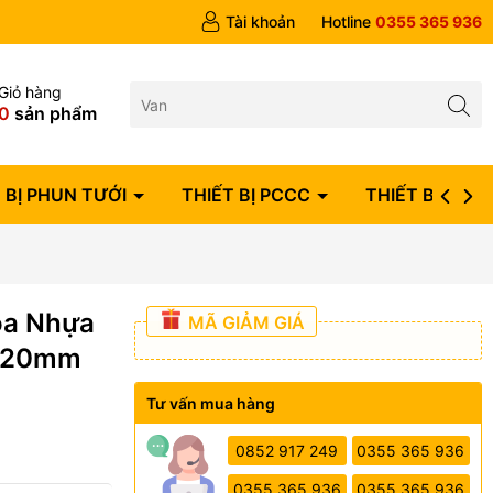
ngày
Tài khoản
Hotline
0355 365 936
Giỏ hàng
0
sản phẩm
 BỊ PHUN TƯỚI
THIẾT BỊ PCCC
THIẾT BỊ ĐIỆN
óa Nhựa
MÃ GIẢM GIÁ
, 20mm
Tư vấn mua hàng
0852 917 249
0355 365 936
0355 365 936
0355 365 936