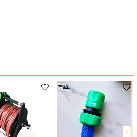
?
hiệu quả, tiết kiệm nước và nâng cao tuổi thọ cho hệ thống tưới.