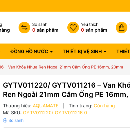
Bảo hành lỗi 1 đổi 1 trong 07 
ng
So sánh
Yêu thích
hàng
0
sản phẩm
0
sản phẩm
ĐỒNG HỒ NƯỚC
THIẾT BỊ VỆ SINH
THIẾT
6 – Van Khóa Nhựa Ren Ngoài 21mm Cắm Ống PE 16mm, 20mm
GYTV011220/ GYTV011216 – Van Kh
Ren Ngoài 21mm Cắm Ống PE 16mm
Thương hiệu:
AQUAMATE
|
Tình trạng:
Còn hàng
Mã SKU:
GYTV011220/ GYTV011216 0