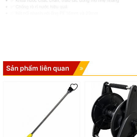
✅ Khóa nước chắc chắn, thao tác đóng mở nhẹ nhàng
✅ Chống rò rỉ nước hiệu quả
✅ Kết nối nhanh với ống PE 16mm và 20mm
✅ Chịu nắng mưa, độ bền cao ngoài trời
✅ Dễ dàng lắp đặt và thay thế
✅ Phù hợp nhiều hệ thống tưới tự động hiện nay
🌿 Ứng Dụng Thực Tế
Van khóa nhựa ren ngoài 21mm được sử dụng rộng rãi trong:
Sản phẩm liên quan
🌾 Hệ thống tưới cây nông nghiệp
🌳 Tưới sân vườn, cây cảnh
🍀 Nhà kính, vườn rau sạch
💧 Hệ thống dẫn nước PE dân dụng
🏡 Tưới nhỏ giọt tự động cho gia đình
📌 Vì Sao Nên Chọn Van Kh
Sản phẩm được thiết kế nhỏ gọn, tiện lợi và tương thích cao với cá