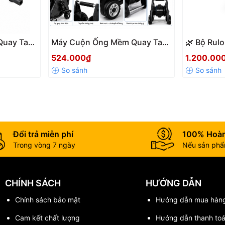
Quay Tay
Máy Cuộn Ống Mềm Quay Tay
🌿 Bộ Rul
o 30m
(Rulo) HR-450S Loại To 50m
Aquamate 
524.000₫
1.200.00
i Pháp
Có Bánh Xe – Thu Gọn Ống
Phun, Có 
Chuyên
Nhanh, Di Chuyển Dễ Dàng
Tiện Lợi
 thống tưới của bạn!
Đổi trả miễn phí
100% Hoàn
Trong vòng 7 ngày
Nếu sản phẩm
CHÍNH SÁCH
HƯỚNG DẪN
Chính sách bảo mật
Hướng dẫn mua hàn
Cam kết chất lượng
Hướng dẫn thanh to