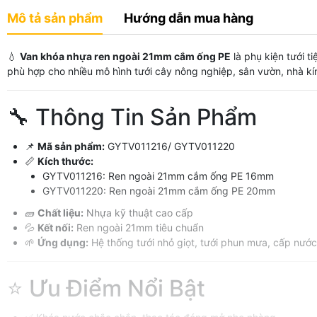
Mô tả sản phẩm
Hướng dẫn mua hàng
💧
Van khóa nhựa ren ngoài 21mm cắm ống PE
là phụ kiện tưới t
phù hợp cho nhiều mô hình tưới cây nông nghiệp, sân vườn, nhà kí
🔧 Thông Tin Sản Phẩm
📌
Mã sản phẩm:
GYTV011216/ GYTV011220
📏
Kích thước:
GYTV011216: Ren ngoài 21mm cắm ống PE 16mm
GYTV011220: Ren ngoài 21mm cắm ống PE 20mm
🧱
Chất liệu:
Nhựa kỹ thuật cao cấp
💦
Kết nối:
Ren ngoài 21mm tiêu chuẩn
🌱
Ứng dụng:
Hệ thống tưới nhỏ giọt, tưới phun mưa, cấp nướ
⭐ Ưu Điểm Nổi Bật