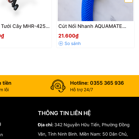
o Tưới Cây MHR-425
Cút Nối Nhanh AQUAMATE
Đài Loan – 8 Kiểu
W3180 Nối Ống Mềm 18-21mm
0₫
21.600₫
Bánh Xe Di Động
– 1 Đầu Nối Nhanh Âm Chính
Hãng
 tiền
Hotline: 0355 365 936
 lỗi
Hỗ trợ 24/7
THÔNG TIN LIÊN HỆ
g
Địa chỉ:
342 Nguyễn Hữu Tiến, Phường Đồng
Văn, Tỉnh Ninh Bình. Miền Nam: 50 Dân Chủ,
án