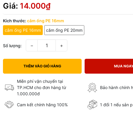
Giá:
14.000₫
Kích thước:
cắm ống PE 16mm
cắm ống PE 16mm
cắm ống PE 20mm
−
+
Số lượng:
THÊM VÀO GIỎ HÀNG
MUA NGA
Miễn phí vận chuyển tại
TP.HCM cho đơn hàng từ
Bảo hành chính 
1.000.000đ
Cam kết chính hãng 100%
1 đổi 1 nếu sản p