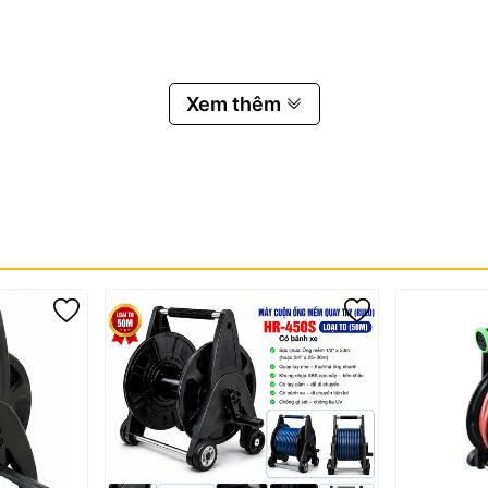
Xem thêm
óa GYTV011216 & GYTV011220
c loại ống PE phổ biến trên thị trường. Van giúp kiểm soát dòng chảy 