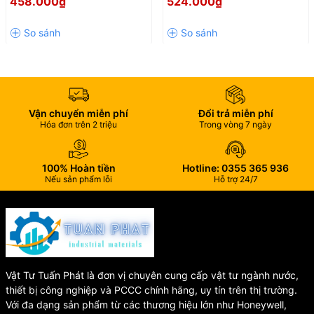
458.000₫
524.000₫
30m Không Bánh Xe – Giải
50m Có Bánh Xe – Thu Gọn
Pháp Thu Gọn Ống Nước
Ống Nhanh, Di Chuyển Dễ
🔹
Khả năng xoay:
360°
Chuyên Nghiệp
Dàng
🔹
Điều chỉnh lưu lượng nước:
Có
🛠 Chất Liệu Cao Cấp
Vận chuyển miễn phí
Đổi trả miễn phí
Hóa đơn trên 2 triệu
Trong vòng 7 ngày
🔸
Đầu phun:
ABS & POM
🔸
Khung rulo:
ABS, PP, thép và đồng
100% Hoàn tiền
Hotline: 0355 365 936
🔸
Ống dẫn nước:
PVC cao cấp
Nếu sản phẩm lỗi
Hỗ trợ 24/7
🔸
Dây dẫn:
Nylon bền chắc
🔸
Đầu nối:
ABS & SUS304 chống gỉ
🔸
Gioăng làm kín:
EPDM chịu áp lực và chống lão hóa tốt
Vật Tư Tuấn Phát là đơn vị chuyên cung cấp vật tư ngành nước,
thiết bị công nghiệp và PCCC chính hãng, uy tín trên thị trường.
🌱 Ứng Dụng Thực Tế
Với đa dạng sản phẩm từ các thương hiệu lớn như Honeywell,