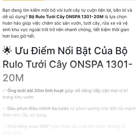
Bạn đang tìm kiếm một bộ vòi tưới cây tự cuộn tiện lợi, bền bỉ và
dễ sử dụng?
Bộ Rulo Tưới Cây ONSPA 1301-20M
là lựa chọn
hoàn hảo giúp việc chăm sóc sân vườn, tưới cây, rửa xe và vệ
sinh khu vực ngoài trời trở nên nhanh chóng, tiết kiệm thời gian
hơn bao giờ hết.
🌟 Ưu Điểm Nổi Bật Của Bộ
Rulo Tưới Cây ONSPA 1301-
20M
✅
Ống tưới dài 20m linh hoạt
giúp dễ dàng tiếp cận mọi vị trí
trong khu vườn.
✅
Đầu phun điều chỉnh tia nước
từ phun sương nhẹ đến tia mạnh
theo nhu cầu sử dụng.
✅
Khả năng xoay 360°
giúp thao tác tưới linh hoạt, không bị
xoắn dây.