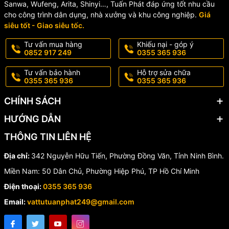
Sanwa, Wufeng, Arita, Shinyi…, Tuấn Phát đáp ứng tốt nhu cầu
🏡 Tưới cây sân vườn
cho công trình dân dụng, nhà xưởng và khu công nghiệp.
Giá
siêu tốt - Giao siêu tốc.
🌿 Tưới hoa, rau sạch tại nhà
Tư vấn mua hàng
Khiếu nại - góp ý
🚗 Rửa xe ô tô, xe máy
0852 917 249
0355 365 936
🧹 Vệ sinh sân, ban công, lối đi
Tư vấn bảo hành
Hỗ trợ sửa chữa
0355 365 936
0355 365 936
🏭 Sử dụng cho nhà xưởng, kho bãi
CHÍNH SÁCH
💎 Vì Sao Nên Chọn Bộ Rulo
HƯỚNG DẪN
THÔNG TIN LIÊN HỆ
Tưới Cây ONSPA 1301-
Địa chỉ:
342 Nguyễn Hữu Tiến, Phường Đồng Văn, Tỉnh Ninh Bình.
20M?
Miền Nam: 50 Dân Chủ, Phường Hiệp Phú, TP Hồ Chí Minh
✔️ Thiết kế hiện đại, gọn đẹp
Điện thoại:
0355 365 936
Email:
vattutuanphat249@gmail.com
✔️ Dây tưới bền bỉ, chống rò rỉ
✔️ Thu dây tự động tiện lợi