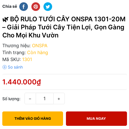
Chia sẻ
🌿 BỘ RULO TƯỚI CÂY ONSPA 1301-20M
– Giải Pháp Tưới Cây Tiện Lợi, Gọn Gàng
Cho Mọi Khu Vườn
Thương hiệu:
ONSPA
Tình trạng:
Còn hàng
Mã SKU:
1301
1.440.000₫
−
+
Số lượng:
THÊM VÀO GIỎ HÀNG
MUA NGAY