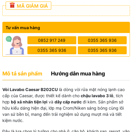
MÃ GIẢM GIÁ
Tư vấn mua hàng
0852 917 249
0355 365 936
0355 365 936
0355 365 936
Mô tả sản phẩm
Hướng dẫn mua hàng
Vòi Lavabo Caesar B202CU
là dòng vòi rửa mặt nóng lạnh cao
cấp của Caesar, được thiết kế dành cho
chậu lavabo 3 lỗ
, tích
hợp
bộ xả nhấn tiện lợi
và
dây cấp nước
đi kèm. Sản phẩm sở
hữu kiểu dáng hiện đại, lớp mạ Crom/Niken sáng bóng cùng lõi
van sứ bền bỉ, mang đến trải nghiệm sử dụng mượt mà và tiết
kiệm nước.
Đây là lựa chọn lý tưởng cho nhà ở, căn hộ, khách sạn, resort, văn