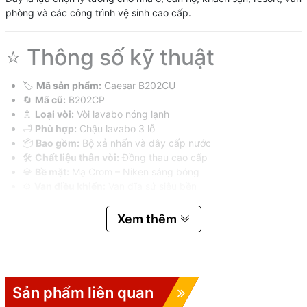
phòng và các công trình vệ sinh cao cấp.
⭐ Thông số kỹ thuật
🏷️
Mã sản phẩm:
Caesar B202CU
🔄
Mã cũ:
B202CP
🚿
Loại vòi:
Vòi lavabo nóng lạnh
🛁
Phù hợp:
Chậu lavabo 3 lỗ
📦
Bao gồm:
Bộ xả nhấn và dây cấp nước
🛠️
Chất liệu thân vòi:
Đồng thau cao cấp
💎
Bề mặt:
Mạ Crom – Niken sáng bóng
⚙️
Van điều khiển:
Van đĩa sứ siêu bền
💧
Kiểu điều khiển:
Gật gù
📏
Chiều cao vòi (H):
110 mm
Xem thêm
📏
Chiều cao đầu vòi (H1):
66 mm
📏
Chiều dài vòi (L):
100 mm
✅ Ưu điểm nổi bật của Vòi
Sản phẩm liên quan