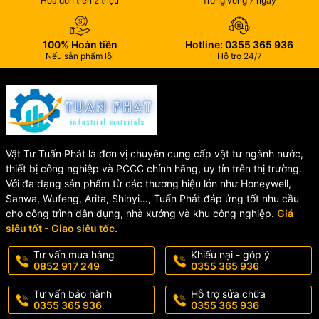
Hóa đơn trên 2 triệu
Trong vòng 7 ngày
🏠 Nhà ở, căn hộ
🏢 Chung cư
100% Hoàn tiền
Hotline: 0355 365 936
🏨 Khách sạn
Nếu sản phẩm lỗi
Hỗ trợ 24/7
🏡 Biệt thự
🚻 Văn phòng
🏥 Trường học, bệnh viện và các công trình công cộng
🔧 Hướng dẫn sử dụng
Vật Tư Tuấn Phát là đơn vị chuyên cung cấp vật tư ngành nước,
thiết bị công nghiệp và PCCC chính hãng, uy tín trên thị trường.
🔹 Lắp đặt đúng kỹ thuật theo hướng dẫn của nhà sản xuất.
Với đa dạng sản phẩm từ các thương hiệu lớn như Honeywell,
🔹 Kết nối đầy đủ dây cấp nước nóng và lạnh.
Sanwa, Wufeng, Arita, Shinyi…, Tuấn Phát đáp ứng tốt nhu cầu
🔹 Vệ sinh bề mặt bằng khăn mềm để giữ lớp mạ luôn sáng
cho công trình dân dụng, nhà xưởng và khu công nghiệp.
Giá
bóng.
siêu tốt - Giao siêu tốc.
🔹 Không sử dụng hóa chất có tính axit hoặc kiềm mạnh để
lau chùi.
Tư vấn mua hàng
Khiếu nại - góp ý
0852 917 249
0355 365 936
🌟 Vì sao nên chọn Vòi
Tư vấn bảo hành
Hỗ trợ sửa chữa
0355 365 936
0355 365 936