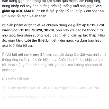
Bạn đang gặp tình trạng áp lực nước quá mạnh làm hỏng ống,
bung khớp nối hay ảnh hưởng đến hệ thống tưới nhỏ giọt?
Van
giảm áp AQUAMATE
chính là giải pháp tối ưu giúp kiểm soát áp
lực nước ổn định và an toàn.
👉 Sản phẩm được thiết kế chuyên dụng để
giảm áp từ 120 PSI
xuống còn 15 PSI, 20PSI, 30PSI
, phù hợp với các hệ thống tưới
nhỏ giọt, tưới phun sương hoặc các thiết bị cần áp lực thấp. Nhờ
đó, giúp
tăng tuổi thọ thiết bị
, tiết kiệm nước và đảm bảo hiệu
quả tưới tiêu tối ưu.
⏱️ Với
kết nối ren trong 34mm
, van dễ dàng lắp đặt vào nhiều hệ
thống ống nước phổ biến hiện nay. Chất liệu bền bỉ, chịu áp lực
tốt, hoạt động ổn định trong thời gian dài mà không cần bảo trì
phức tạp.
Ưu điểm nổi bật:
Giảm áp hiệu quả từ
120 PSI xuống 15 PSI, 20PSI, 30PSI
Bảo vệ hệ thống tưới, tránh hư hỏng do áp lực cao
Duy trì áp lực nước ổn định, tiết kiệm nước