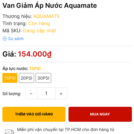
Van Giảm Áp Nước Aquamate
Thương hiệu:
AQUAMATE
Tình trạng:
Còn hàng
Mã SKU:
Đang cập nhật
Giá:
154.000₫
Áp lực nước:
15PSI
15PSI
20PSI
30PSI
−
+
Số lượng:
THÊM VÀO GIỎ HÀNG
MUA NGAY
Miễn phí vận chuyển tại TP.HCM cho đơn hàng từ