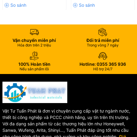
Vận chuyển miễn phí
Đổi trả miễn phí
Hóa đơn trên 2 triệu
Trong vòng 7 ngày
100% Hoàn tiền
Hotline: 0355 365 936
Nếu sản phẩm lỗi
Hỗ trợ 24/7
Vật Tư Tuấn Phát là đơn vị chuyên cung cấp vật tư ngành nước,
thiết bị công nghiệp và PCCC chính hãng, uy tín trên thị trường.
Với đa dạng sản phẩm từ các thương hiệu lớn như Honeywell,
Sanwa, Wufeng, Arita, Shinyi…, Tuấn Phát đáp ứng tốt nhu cầu
cho công trình dân dụng, nhà xưởng và khu công nghiệp.
Giá